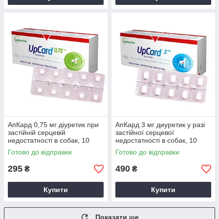
АпКард 0,75 мг діуретик при
АпКард 3 мг диуретик у разі
застійній серцевій
застійної серцевої
недостатності в собак, 10
недостатності в собак, 10
таблеток
таблеток
Готово до відправки
Готово до відправки
295
490
₴
₴
Купити
Купити
Показати ще