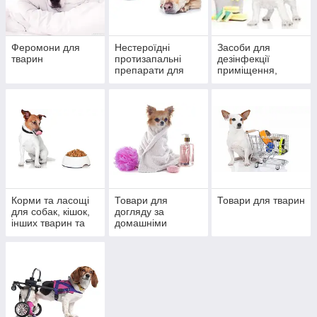
Феромони для
Нестероїдні
Засоби для
тварин
протизапальні
дезінфекції
препарати для
приміщення,
тварин
дератизації
Корми та ласощі
Товари для
Товари для тварин
для собак, кішок,
догляду за
інших тварин та
домашніми
птахів
тваринами