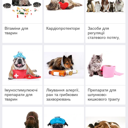
Вітаміни для
Кардіопротектори
Засоби для
тварин
регуляції
статевого потягу,
ветеринарні
контрацептиви
Імуностимулюючі
Лікування алергії,
Препарати для
препарати для
ран та грибкових
шлунково-
тварин
захворювань
кишкового тракту