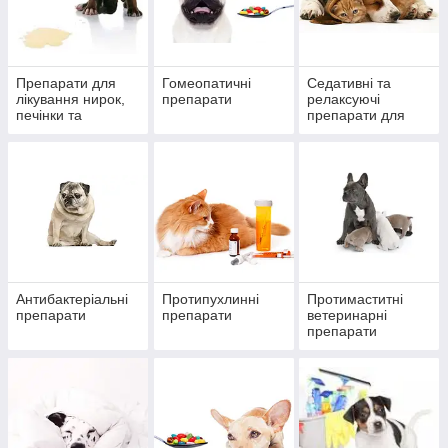
Препарати для
Гомеопатичні
Седативні та
лікування нирок,
препарати
релаксуючі
печінки та
препарати для
сечостатевої
тварин
системи
Антибактеріальні
Протипухлинні
Протимаститні
препарати
препарати
ветеринарні
препарати