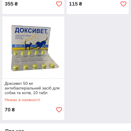
355
115
₴
₴
Доксивет 50 мг
антибактеріальний засіб для
собак та котів, 10 табл
Немає в наявності
70
₴