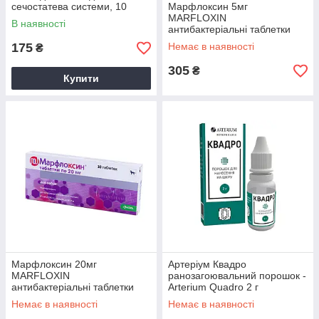
сечостатева системи, 10
Марфлоксин 5мг
таблеток 150 мг
MARFLOXIN
В наявності
антибактеріальні таблетки
для собак і кішок, 10 табл
175
Немає в наявності
₴
305
₴
Купити
Марфлоксин 20мг
Артеріум Квадро
MARFLOXIN
ранозагоювальний порошок -
антибактеріальні таблетки
Arterium Quadro 2 г
для собак і кішок, 10 табл
Немає в наявності
Немає в наявності