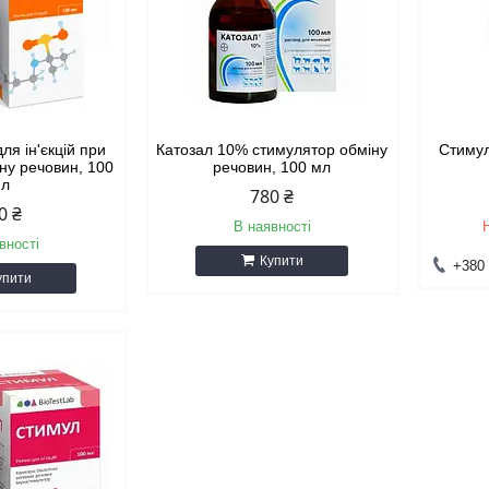
ля ін'єкцій при
Катозал 10% стимулятор обміну
Стимул
ну речовин, 100
речовин, 100 мл
мл
780 ₴
0 ₴
В наявності
вності
Купити
+380 
упити