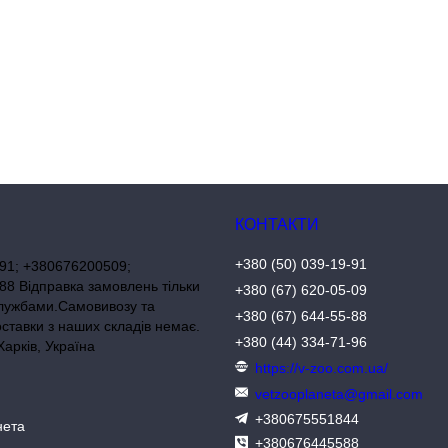
+380 (50) 039-19-91
91; +380676200509;
8 Відправка замовлень тільки
+380 (67) 620-05-09
лужбами.Самовивозу та
+380 (67) 644-55-88
оставки з наших складів немає.
+380 (44) 334-71-96
Харків, Україна
https://v-zoo.com.ua/
vetzooplaneta@gmail.com
+380675551844
нета
+380676445588