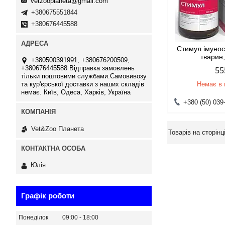
vetzooplaneta@gmail.com
+380675551844
+380676445588
Стимул імуно
тварин
+380500391991; +380676200509;
+380676445588 Відправка замовлень
55
тільки поштовими службами.Самовивозу
Немає в 
та кур'єрської доставки з наших складів
немає. Київ, Одеса, Харків, Україна
+380 (50) 039
Vet&Zoo Планета
Юлія
Графік роботи
Понеділок
09:00
18:00