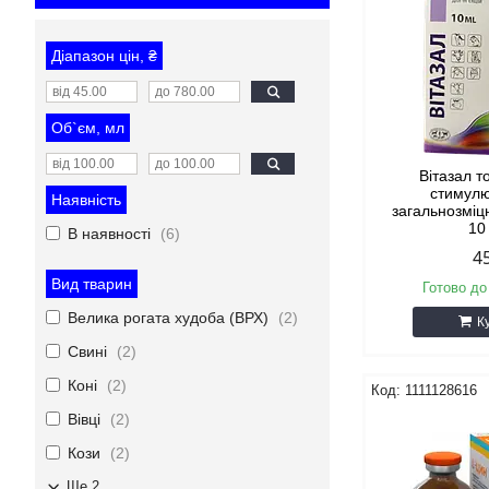
Діапазон цін, ₴
Об`єм, мл
Вітазал т
стимул
Наявність
загальнозміц
10
В наявності
6
4
Вид тварин
Готово до
Велика рогата худоба (ВРХ)
2
К
Свині
2
Коні
2
1111128616
Вівці
2
Кози
2
Ще 2