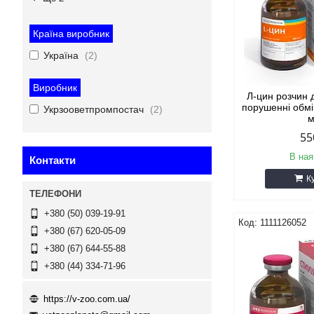
Країна виробник
Україна
2
Виробник
Л-цин розчин д
порушенні обмі
Укрзооветпромпостач
2
55
В ная
Контакти
К
+380 (50) 039-19-91
1111126052
+380 (67) 620-05-09
+380 (67) 644-55-88
+380 (44) 334-71-96
https://v-zoo.com.ua/