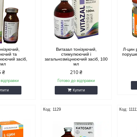
онізуючий,
Витазал тонізуючий,
Л-цин 
юючий та
стимулюючий і
поруше
нюючий засіб,
загальнозміцнюючий засіб, 100
 мл
мл
5 ₴
210 ₴
 відправки
Готово до відправки
упити
Купити
1129
1111