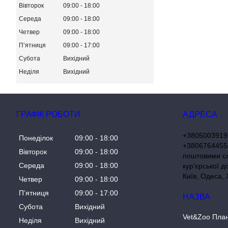
Вівторок
09:00
18:00
Середа
09:00
18:00
Четвер
09:00
18:00
Пʼятниця
09:00
17:00
Субота
Вихідний
Неділя
Вихідний
ГРАФІК РОБОТИ
+3805003919
Понеділок
09:00
18:00
+38067644558
Вівторок
09:00
18:00
поштовими с
Середа
09:00
18:00
кур'єрської д
Київ, Одеса, 
Четвер
09:00
18:00
Пʼятниця
09:00
17:00
Субота
Вихідний
Vet&Zoo Пла
Неділя
Вихідний