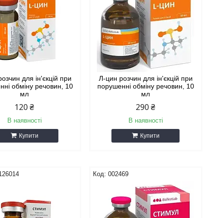
розчин для ін'єкцій при
Л-цин розчин для ін'єкцій при
нні обміну речовин, 10
порушенні обміну речовин, 10
мл
мл
120 ₴
290 ₴
В наявності
В наявності
Купити
Купити
126014
002469