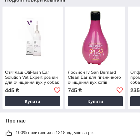
ОтіФлаш OtiFlush Ear
Лосьйон Iv San Bernard
Отіф
Solution Vet Expert розчин
Clean Ear для гігієничного
пром
для очищення вух у собак
очищення вух котів і
соба
і кішок, 125 мл
собак, 250мл
445
745
235
₴
₴
Купити
Купити
Про нас
100% позитивних з 1318 відгуків за рік