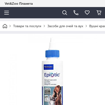
Vet&Zoo Планета
Товари та послуги
Засоби для очей та вух
Вушні крап