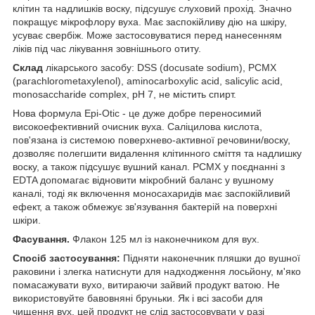
клітин та надлишків воску, підсушує слуховий прохід. Значно
покращує мікрофлору вуха. Має заспокійливу дію на шкіру,
усуває свербіж. Може застосовуватися перед нанесенням
ліків під час лікування зовнішнього отиту.
Склад
лікарського засобу: DSS (docusate sodium), PCMX
(parachlorometaxylenol), aminocarboxylic acid, salicylic acid,
monosaccharide complex, рН 7, не містить спирт.
Нова формула Epi-Оtic - це дуже добре переносимий
високоефективний очисник вуха. Саліцилова кислота,
пов'язана із системою поверхнево-активної речовини/воску,
дозволяє полегшити видалення клітинного сміття та надлишку
воску, а також підсушує вушний канал. PCMX у поєднанні з
EDTA допомагає відновити мікробний баланс у вушному
каналі, тоді як включення моносахаридів має заспокійливий
ефект, а також обмежує зв'язування бактерій на поверхні
шкіри.
Фасування.
Флакон 125 мл із наконечником для вух.
Спосіб застосування:
Підняти наконечник пляшки до вушної
раковини і злегка натиснути для надходження лосьйону, м'яко
помасажувати вухо, витираючи зайвий продукт ватою. Не
використовуйте бавовняні бруньки. Як і всі засоби для
чищення вух, цей продукт не слід застосовувати у разі