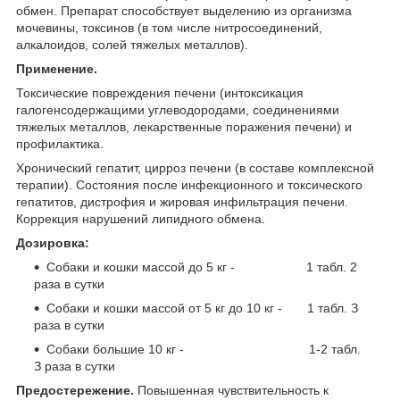
обмен. Препарат способствует выделению из организма
мочевины, токсинов (в том числе нитросоединений,
алкалоидов, солей тяжелых металлов).
Применение.
Токсические повреждения печени (интоксикация
галогенсодержащими углеводородами, соединениями
тяжелых металлов, лекарственные поражения печени) и
профилактика.
Хронический гепатит, цирроз печени (в составе комплексной
терапии). Состояния после инфекционного и токсического
гепатитов, дистрофия и жировая инфильтрация печени.
Коррекция нарушений липидного обмена.
Дозировка:
Собаки и кошки массой до 5 кг - 1 табл. 2
раза в сутки
Собаки и кошки массой от 5 кг до 10 кг - 1 табл. З
раза в сутки
Собаки большие 10 кг - 1-2 табл.
З раза в сутки
Предостережение.
Повышенная чувствительность к