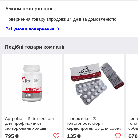
Умови повернення
Повернення товару впродовж 14 днів за домовленістю
Всі умови повернення
Подібні товари компанії
АртроВет ГК ВетЕксперт,
Тіопротектін ®
Геп
для профілактики
гепатопротектор і
гепа
захворювань хрящів і
кардіопротектор для собак
соба
суглобів у собак і кішок, 60
і кішок, 20 табл по 1г
795
135
670
₴
₴
таблеток