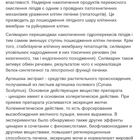
властивості. Надмірне накопичення продуктів перекисного
окислення ліпідів є одним з провідних патогенетичних
механізмів ураження клітин печінки (гепатоцитів). Це
призводить до пошкодження ліпідного шару клітинних
мембран та руйнування клітин.
Силімарин перешкоджає накопиченню гідроперекисів ліпідів і
тим самим зменшує ступінь пошкодження клітин печінки. Крім
того, стабілізуючи клітинну мембрану гепатоцитів, силімарин
уповільнює надходження в них токсичних речовин (як
екзогенного, так і ендогенного походження). Силімарин також
активує обмін речовин, результатом чого є нормалізація
белок-синтетичної та ліпотропної функції печінки.
Артишока экстракт - средство растительного происхождения,
получаемый из листьев артишока полевого (Cynaia
Scolymus). Основное действующее вещество препарата
- цинарин имеет в основном холеретическое действие. При
приеме препарата усиливается экскреция желчи.
Холекинетическое действие, то есть форсирование
высвобождения желчного пузыря, менее выражена. В
экспериментах было обнаружено также другие эффекты
цинарин в сочетании с фенокислотами, биофлавоноидами и
другими веществами, повышает регенерационные
способность печени, экскрецию мочи и нормализует жировой