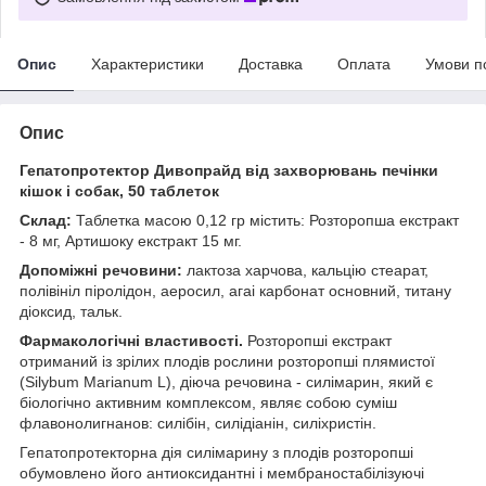
Опис
Характеристики
Доставка
Оплата
Умови п
Опис
Гепатопротектор Дивопрайд від захворювань печінки
кішок і собак, 50 таблеток
Склад:
Таблетка масою 0,12 гр містить: Розторопша екстракт
- 8 мг, Артишоку екстракт 15 мг.
Допоміжні речовини:
лактоза харчова, кальцію стеарат,
полівініл піролідон, аеросил, агаі карбонат основний, титану
діоксид, тальк.
Фармакологічні властивості.
Розторопші екстракт
отриманий із зрілих плодів рослини розторопші плямистої
(Silybum Marianum L), діюча речовина - силімарин, який є
біологічно активним комплексом, являє собою суміш
флавонолигнанов: силібін, силідіанін, силіхристін.
Гепатопротекторна дія силімарину з плодів розторопші
обумовлено його антиоксидантні і мембраностабілізуючі