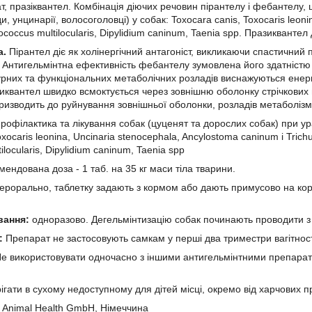
т, празіквантел. Комбінація діючих речовин пірантелу і фебантелу,
, унцинарії, волосоголовці) у собак: Toxocara canis, Toxocaris leonin
ococcus multilocularis, Dipylidium caninum, Taenia spp. Празиквантел
а.
Пірантел діє як холінергічний антагоніст, викликаючи спастичний
. Антигельмінтна ефективність фебантелу зумовлена його здатністю 
турних та функціональних метаболічних розладів виснажуються енерге
зиквантел швидко всмоктується через зовнішню оболонку стрічкових г
ризводить до руйнування зовнішньої оболонки, розладів метаболізму
рофілактика та лікування собак (цуценят та дорослих собак) при ура
xocaris leonina, Uncinaria stenocephala, Ancylostoma caninum і Trichu
ilocularis, Dipylidium caninum, Taenia spp
мендована доза - 1 таб. на 35 кг маси тіла тварини.
ерорально, таблетку задають з кормом або дають примусово на кор
вання:
одноразово. Дегельмінтизацію собак починають проводити з 3
:
Препарат не застосовують самкам у перші два триместри вагітност
е використовувати одночасно з іншими антигельмінтними препара
ігати в сухому недоступному для дітей місці, окремо від харчових пр
 Animal Health GmbH, Німеччина