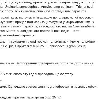
 що входять до складу препарату, має синергетичну дію проти
a, Uncinaria stenocephala, Ancylostoma caninum і Trichurisvul
 діє проти всіх кишкових личинкових стадій цих паразитів.
 параліч круглих гельмінтів шляхом деполяризуючої нервово-
зупиняти процес полімеризації тубуліна у мікроканальцях. В
тичні запаси паразитів, внаслідок чого настає їхня загибель
ельмінтів, внаслідок чого настає її пошкодження та
 та загибелі паразита.
женні круглими та стрічковими гельмінтами. Круглі гельмінти -
ris vulpis, Стрічкові гельмінти - Echinococcus granulosus,
інь язика. Застосування препарату не потребує дотримання
-х тижневого віку і далі проводять щокварталу.
і.
тами. Одночасне застосування органофосфатів посилює ефект
одуктів, при температурі від 0 до 25 °С