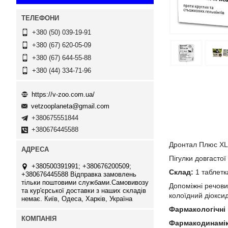
+380 (50) 039-19-91
+380 (67) 620-05-09
+380 (67) 644-55-88
+380 (44) 334-71-96
https://v-zoo.com.ua/
vetzooplaneta@gmail.com
+380675551844
+380676445588
Дронтал Плюс XL з
Пігулки довгастої
+380500391991; +380676200509;
Склад:
1 таблетк
+380676445588 Відправка замовлень
тільки поштовими службами.Самовивозу
Допоміжні речови
та кур'єрської доставки з наших складів
колоїдний діокси
немає. Київ, Одеса, Харків, Україна
Фармакологічні
Фармакодинамі