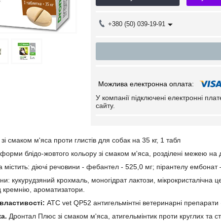
+380 (50) 039-19-91
У компанії підключені електронні пла
сайту.
і смаком м'яса проти глистів для собак на 35 кг, 1 табл
 форми блідо-жовтого кольору зі смаком м'яса, розділені межею на дв
а містить: діючі речовини - фебантел - 525,0 мг; пірантелу ембонат 
ни: кукурудзяний крохмаль, моногідрат лактози, мікрокристалічна ц
д кремнію, ароматизатори.
 властивості:
ATC vet QP52 антигельмінтні ветеринарні препарати (
ка.
Дронтал Плюс зі смаком м'яса, атигельмінтик проти круглих та ст