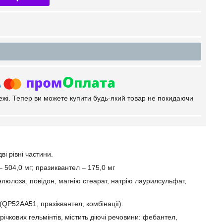
тежі. Тепер ви можете купити будь-який товар не покидаючи
і рівні частини.
– 504,0 мг; празиквантел – 175,0 мг
елюлоза, повідон, магнію стеарат, натрію лаурилсульфат,
QP52AA51, празіквантел, комбінації).
річкових гельмінтів, містить діючі речовини: фебантел,