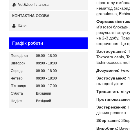
пірантелу ембона
Vet&Zoo Планета
нематод (аскариди
granulosus, Echin
Фармакокінетик
Юлія
м'язової блокади
результаті струк
на 2-3 добу. Пра
Графік роботи
скорочення. Це п
Застосування:
П
Понеділок
09:00
18:00
Toxocara canis, To
Echinococcus mult
Вівторок
09:00
18:00
Дозування:
Реко
Середа
09:00
18:00
Застосування:
п
Четвер
09:00
18:00
голодної дієти.
Пʼятниця
09:00
17:00
Тривалість ліку
Субота
Вихідний
Протипоказання
Неділя
Вихідний
Застереження:
Н
діючих речовин.
Зберігання:
Збер
Виробник:
Bayer