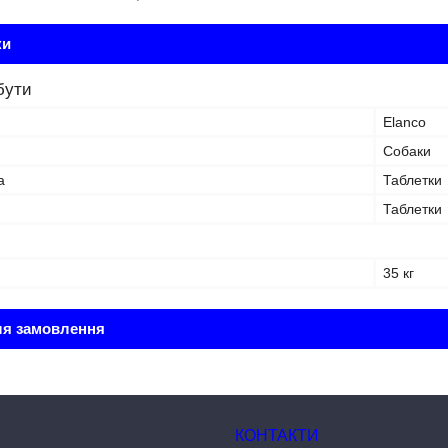
ки
бути
Elanco
Собаки
а
Таблетки
Таблетки
35 кг
ля замовлення