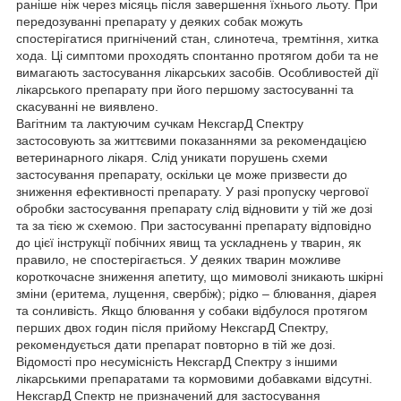
раніше ніж через місяць після завершення їхнього льоту. При
передозуванні препарату у деяких собак можуть
спостерігатися пригнічений стан, слинотеча, тремтіння, хитка
хода. Ці симптоми проходять спонтанно протягом доби та не
вимагають застосування лікарських засобів. Особливостей дії
лікарського препарату при його першому застосуванні та
скасуванні не виявлено.
Вагітним та лактуючим сучкам НексгарД Спектру
застосовують за життєвими показаннями за рекомендацією
ветеринарного лікаря. Слід уникати порушень схеми
застосування препарату, оскільки це може призвести до
зниження ефективності препарату. У разі пропуску чергової
обробки застосування препарату слід відновити у тій же дозі
та за тією ж схемою. При застосуванні препарату відповідно
до цієї інструкції побічних явищ та ускладнень у тварин, як
правило, не спостерігається. У деяких тварин можливе
короткочасне зниження апетиту, що мимоволі зникають шкірні
зміни (еритема, лущення, свербіж); рідко – блювання, діарея
та сонливість. Якщо блювання у собаки відбулося протягом
перших двох годин після прийому НексгарД Спектру,
рекомендується дати препарат повторно в тій же дозі.
Відомості про несумісність НексгарД Спектру з іншими
лікарськими препаратами та кормовими добавками відсутні.
НексгарД Спектр не призначений для застосування