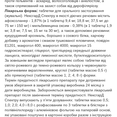
проти гельмінтів - аскарид, волосоголовців і анкілостом, а
також спрямований на захист собак від дирофіляріозу.
Лікарська форма:
таблетки для орального застосування
(жувальні). НексгарД Спектру в якості діючих речовин містить
афоксоланер - 1,87% (в 1 таблетці 9,4 мг, 18,8 мг, 37,5 мг до
75 мг і 150 мг) і мильбемицина оксим - 0,38% (в 1 таблетці 1,9
мг, 3,8 мг, 7,5 мг, 15 мг та 30 мг), а також допоміжні речовини:
кукурудзяний крохмаль, борошно з соєвого білка, харчову
добавку з ароматом і смаком тушкованої яловичини, повідон
Е1201, макрогол 400, макрогол 4000, макрогол 15
гидроксистеарат, гліцерол, тригліцерид середньої довжини
ланцюга, моногідрат лимонної кислоти, бутилгидрокситолуол.
За зовнішнім виглядом препарат являє собою таблетки від
світло-рожевого до темно-рожевого кольору з червонувато-
коричневими вкрапленнями, круглої (таблетки масою 0,5 г)
або прямокутної (таблетки масою 1; 2; 4; 8 г) форми.
Термін придатності лікарського препарату при дотриманні
умов зберігання в закритій упаковці виробника 24 місяці з
дати виробництва. Забороняється використовувати лікарський
препарат після закінчення терміну придатності. НексгарД
Спектру випускають у п'яти дозуваннях: таблетки масою 0,5;
1,0; 2,0; 4,0 і 8,0 г, розфасованим по 3 таблетки в блістери з
полівінілхлориду і алюмінієвою фольгою на паперовій основі,
які упаковані поштучно в картонні коробки разом з інструкцією