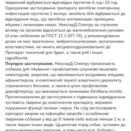
тваринний відбувається відповідно протягом 6 год і 24 год.
Одноразове застосування препарату запобігає повторному
инфестацию протягом 1 місяця; загибель бліх відбувається до
відкладання яєць, що запобігає контамінацію приміщень
яйцями і личинками комах. НексгарД Спектру за ступенем
впливу на організм відноситься до малонебезпечних речовин
(4 клас небезпеки за ГОСТ 12.1.007-76), у рекомендованих
дозах не має тератогенні, эмбриотоксическими, мутагенними
властивостями, не чинить місцевоподразнювальної дії.
Препарат токсичний для бджіл, а також риб і інших
гідробіонтів.
Порядок застосування.
НексгарД Спектру призначають
собакам для лікування і профілактики шлунково-кишкових
нематодозів, акарозов, що викликаються іксодовими кліщами,
афаниптероза, в комплексній терапії алергічного дерматиту,
спричиненого блохами, а також в цілях профілактики
дирофіляріозу, що викликається личинками Dirofilaria immitis.
Протипоказанням до застосування є підвищена індивідуальна
чутливість тварини до компонентів препарату, виражені
порушення функції печінки і нирок. Не слід застосовувати
препарат хворим на інфекційні хвороби і ослабленим
тваринам-собакам у віці до 8 тижнів і/або масою менше 2 кг, а
також тварин інших видів. Цуценятам порід собак, чутливих до
макроциклическим лактонам, в тому числі колі, бобтейл і