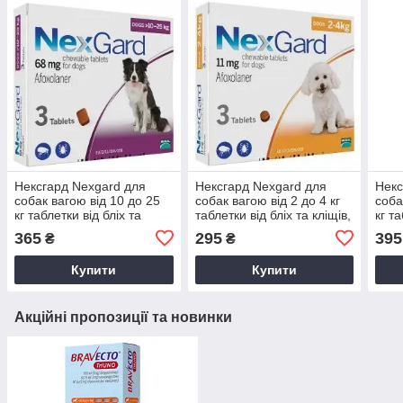
Нексгард Nexgard для
Нексгард Nexgard для
Некс
собак вагою від 10 до 25
собак вагою від 2 до 4 кг
соба
кг таблетки від бліх та
таблетки від бліх та кліщів,
кг та
кліщів, 1 табл
1 табл
кліщ
365
295
395
₴
₴
Купити
Купити
Акційні пропозиції та новинки