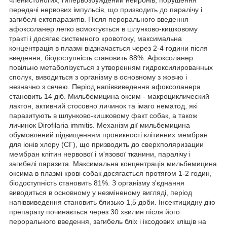
передачі нервових імпульсів, що призводить до паралічу і
загибелі ектопаразитів. Після перорального введення
афоксоланер легко всмоктується в шлунково-кишковому
тракті і досягає системного кровотоку, максимальна
концентрація в плазмі відзначається через 2-4 години після
введення, біодоступність становить 88%. Афоксоланер
повільно метаболізується з утворенням гидроксилированных
сполук, виводиться з організму в основному з жовчю і
незначно з сечею. Період напіввиведення афоксоланера
становить 14 діб. Мильбемицина оксим - макроциклический
лактон, активний стосовно личинок та імаго нематод, які
паразитують в шлунково-кишковому факт собак, а також
личинок Dirofilaria immitis. Механізм дії мильбемицина
обумовлений підвищенням проникності клітинних мембран
для іонів хлору (СГ), що призводить до сверхполяризации
мембран клітин нервової і м'язової тканини, паралічу і
загибелі паразита. Максимальна концентрація мильбемицина
оксима в плазмі крові собак досягається протягом 1-2 годин,
біодоступність становить 81%. З організму з'єднання
виводиться в основному у незміненому вигляді, період
напіввиведення становить близько 1,5 доби. Інсектицидну дію
препарату починається через 30 хвилин після його
перорального введення, загибель бліх і іксодових кліщів на