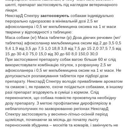
шелті, препарат застосовують під наглядом ветеринарного
лікаря.
НексгарД Спектру
застосовують
собакам індивідуально
перорально одноразово в мінімальній дозі 2,5 мг
афоксоланера і 0,5 мг мильбемицина оксима на 1 кг маси
тварини у відповідності з таблицею:
Маса собаки (кг) Маса таблетки (р) Доза діючих речовин (мг/
таблетка) афоксоланер мильбемицина оксим від 2 до 3,5 0,5
9,4 1,9 від 3,5 до 7,5 1,0 18,8 3,8 від 7,5 до 15 2,0 37,5 7,5 від
15 до 30 4,0 75,0 15,0 від 30 до 60 8,0 150,0 30,0
При застосуванні препарату собак вагою більше 60 кг слід
використовувати комбінацію пігулок, з розрахунку 2,5 мг
афоксоланера і 0,5 мг мильбемицина оксим на 1 кг маси. Не
допускається розламування таблеток при підборі дози
препарату. НексгарД Спектру володіє привабливим ароматом
та смаком і, як правило, охоче поїдається собаками, в іншому
разі препарат згодовують в суміші з кормом. Слід
переконатися, що собака повністю проковтнула необхідну
дозу препарату. З метою профілактики дирофіляріозу в
неблагополучних по захворюванню регіонах НексгарД
Спектру застосовують у весняно-літньо-осінній період
щомісяця, починаючи за місяць до початку льоту
переносників збудника – москітів та комарів, і закінчують не