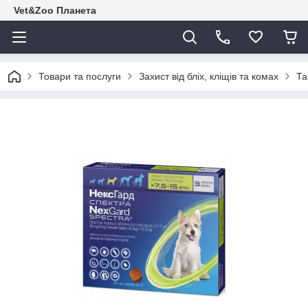
Vet&Zoo Планета
Товари та послуги
Захист від бліх, кліщів та комах
Та