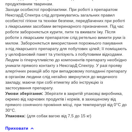
продуктивним тваринам.
Заходи особистої профілактики. При роботі з препаратом
НексгарД Спектра слід дотримуватись загальних правил
особистої гігієни та техніки безпеки, передбачених при роботі
з лікарськими засобами ветеринарного призначення. Під час
роботи забороняється курити, пити та вживати їжу. Після
роботи з лікарським препаратом слід ретельно вимити руки із
милом. Забороняється використання порожнього пакування
з-під лікарського препарату для побутових цілей; її поміщають
у целофановий пакет та утилізують з побутовими відходами.
Людям із гіперчутливістю до компонентів препарату необхідно
уникати прямого контакту з НексгарД Спектру. У разі прояву
алергічних реакцій або при випадковому попаданні препарату
в організм людини слід негайно звернутися до медичного
закладу, маючи при собі етикетку або інструкцію із
застосування препарату.
Умови зберігання:
Зберігати в закритій упаковці виробника,
окремо від харчових продуктів і кормів, в захищеному від
прямого сонячного проміння місці, при температурі від 0°С до
30°С.
Упаковка:
(для собак вагою від 7,5 до 15 кг)
Приховати