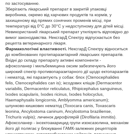
по застосуванню.
Зберігають лікарський препарат в закритій упаковці
виробника, окремо від харчових продуктів та кормів, у
захищеному від прямих сонячних променів місці, при
температурі від 0°С до 30°С у недоступному для дітей місці.
Невикористаний лікарський препарат утилізують відповідно до
вимог законодавства. НексгарД Спектру відпускається без
рецепта ветеринарного лікаря.
Фармакологічні властивості.
НексгарД Спектру відноситься
до комбінованих протипаразитарний лікарських препаратів.
Вхідні до складу препарату активні компоненти -
афоксоланер і мильбемицина оксим забезпечують його
широкий спектр противопаразитарного дії щодо ектопаразитів
і нематод, які паразитують у собак: блох (Ctenocephalides
felis, Ctenocephalides can is); іксодових кліщів (Dermacentor
variabilis, Dermacentor reticulatus, Rhipicephalus sanguineus,
Ixodes scapularis, Ixodes ricinus, Ixodes holocyclus,
Haemaphysalis longicornis, Amblyomma americanum);
шлунково-кишкових нематод (Toxocara canis, Toxascaris
leonina, Ancylostoma caninum, Ancylostoma braziliense,
Trichuris vulpis); личинок дирофілярій (Dirofilaria immitis).
Афоксоланер - інсектоакарицид групи изоксазолина, механізм
його дії полягає у блокуванні ГАМК-залежних рецепторів
членистоногих, гипервозбуждении нейронів, порушення