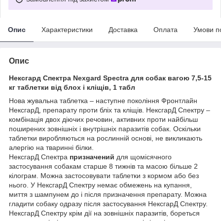
Опис
Характеристики
Доставка
Оплата
Умови п
Опис
Нексгард Спектра Nexgard Spectra для собак вагою 7,5-15
кг таблетки від блох і кліщів, 1 табл
Нова жувальна таблетка – наступне покоління Фронтлайн
НексгарД, препарату проти бліх та кліщів. НексгарД Спектру –
комбінація двох діючих речовин, активних проти найбільш
поширених зовнішніх і внутрішніх паразитів собак. Оскільки
таблетки виробляються на рослинній основі, не викликають
алергію на тваринні білки.
НексгарД Спектра
призначений
для щомісячного
застосування собакам старше 8 тижнів та масою більше 2
кілограм. Можна застосовувати таблетки з кормом або без
нього. У НексгарД Спектру немає обмежень на купання,
миття з шампунем до і після призначення препарату. Можна
гладити собаку одразу після застосування НексгарД Спектру.
НексгарД Спектру крім дії на зовнішніх паразитів, бореться