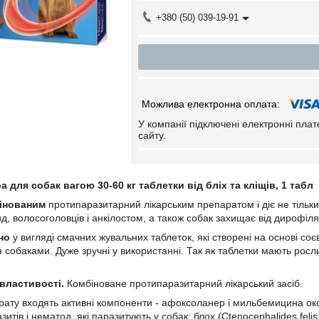
+380 (50) 039-19-91
У компанії підключені електронні пла
сайту.
 для собак вагою 30-60 кг таблетки від бліх та кліщів, 1 табл
інованим
протипаразитарний лікарським препаратом і діє не тільки 
ид, волосоголовців і анкілостом, а також собак захищає від дирофіля
но
у вигляді смачних жувальних таблеток, які створені на основі со
 собаками. Дуже зручні у використанні. Так як таблетки мають росл
властивості.
Комбіноване протипаразитарний лікарський засіб.
ату входять активні компоненти - афоксоланер і мильбемицина ок
зитів і нематод, які паразитують у собак: блох (Ctenocephalides felis