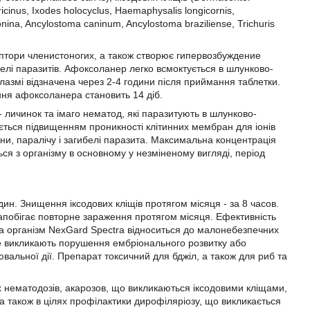
ricinus, Ixodes holocyclus, Haemaphysalis longicornis,
na, Ancylostoma caninum, Ancylostoma braziliense, Trichuris
птори членистоногих, а також створює гипервозбуждение
белі паразитів. Афоксоланер легко всмоктується в шлунково-
лазмі відзначена через 2-4 години після приймання таблетки.
ння афоксоланера становить 14 діб.
 личинок та імаго нематод, які паразитують в шлунково-
жається підвищенням проникності клітинних мембран для іонів
ни, паралічу і загибелі паразита. Максимальна концентрація
ся з організму в основному у незміненому вигляді, період
дин. Знищення іксодових кліщів протягом місяця - за 8 часов.
 Запобігає повторне зараження протягом місяця. Ефективність
на організм NexGard Spectra відноситься до малонебезпечних
не викликають порушення ембріонального розвитку або
вальної дії. Препарат токсичний для бджіл, а також для риб та
х нематодозів, акарозов, що викликаються іксодовими кліщами,
а також в цілях профілактики дирофіляріозу, що викликається