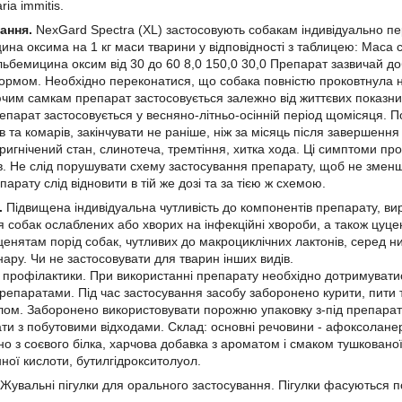
ria immitis.
ання.
NexGard Spectra (XL) застосовують собакам індивідуально пе
на оксима на 1 кг маси тварини у відповідності з таблицею: Маса со
бемицина оксим від 30 до 60 8,0 150,0 30,0 Препарат зазвичай доб
кормом. Необхідно переконатися, що собака повністю проковтнула н
ючим самкам препарат застосовується залежно від життєвих показн
епарат застосовується у весняно-літньо-осінній період щомісяця. По
ів та комарів, закінчувати не раніше, ніж за місяць після завершенн
пригнічений стан, слинотеча, тремтіння, хитка хода. Ці симптоми п
ів. Не слід порушувати схему застосування препарату, щоб не змен
арату слід відновити в тій же дозі та за тією ж схемою.
.
Підвищена індивідуальна чутливість до компонентів препарату, ви
 собак ослаблених або хворих на інфекційні хвороби, а також цуцен
енятам порід собак, чутливих до макроциклічних лактонів, серед ни
ару. Чи не застосовувати для тварин інших видів.
 профілактики. При використанні препарату необхідно дотримуватися
епаратами. Під час застосування засобу заборонено курити, пити т
лом. Заборонено використовувати порожню упаковку з-під препарат
вати з побутовими відходами. Склад: основні речовини - афоксолане
о з соєвого білка, харчова добавка з ароматом і смаком тушковано
ної кислоти, бутилгідрокситолуол.
Жувальні пігулки для орального застосування. Пігулки фасуються по