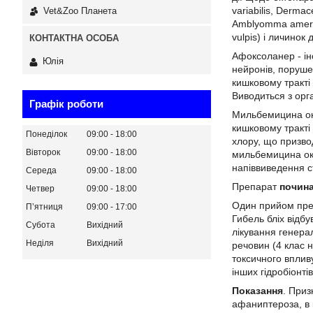
variabilis, Dermac
Vet&Zoo Планета
Amblyomma america
vulpis) і личинок д
Афоксоланер - ін
Юлія
нейронів, поруше
кишковому тракті
Виводиться з орг
Графік роботи
Мильбемицина окс
кишковому тракті 
Понеділок
09:00
18:00
хлору, що призво
Вівторок
09:00
18:00
мильбемицина окс
напіввиведення с
Середа
09:00
18:00
Препарат
почина
Четвер
09:00
18:00
Один прийом препа
Пʼятниця
09:00
17:00
Гибель бліх відб
Субота
Вихідний
лікування генера
Неділя
Вихідний
речовин (4 клас 
токсичного вплив
інших гідробіонтів
Показання
. Приз
афаниптероза, в 