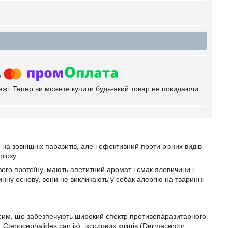
тежі. Тепер ви можете купити будь-який товар не покидаючи
на зовнішніх паразитів, але і ефективний проти різних видів
ріозу.
євого протеїну, мають апетитний аромат і смак яловичини і
инну основу, вони не викликають у собак алергію на тваринні
сим, що забезпечують широкий спектр противопаразитарного
, Ctenocephalides can is), іксодових кліщів (Dermacentor