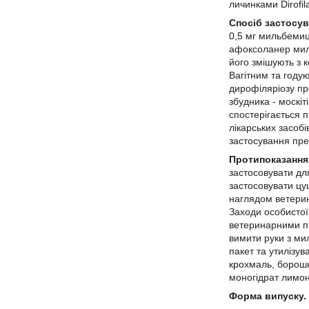
личинками Dirofila
Спосіб застосув
0,5 мг мильбемици
афоксоланер миль
його змішують з 
Вагітним та году
дирофіляріозу пр
збудника - москіт
спостерігається 
лікарських засоб
застосування преп
Протипоказання
застосовувати для
застосовувати цуц
наглядом ветерин
Заходи особистої
ветеринарними пр
вимити руки з ми
пакет та утилізу
крохмаль, борошн
моногідрат лимон
Форма випуску.