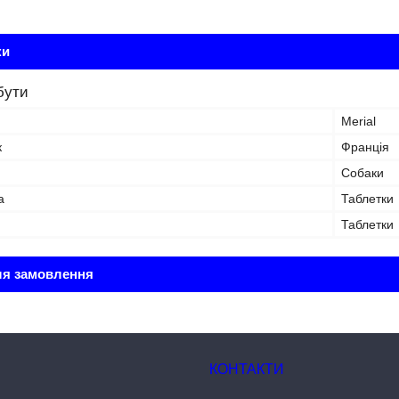
ки
бути
Merial
к
Франція
Собаки
а
Таблетки
Таблетки
ля замовлення