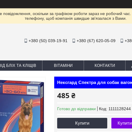
е повідомлення, оскільки за графіком роботи зараз не робочий час
телефону, щоб компанія швидше зв'язалася з Вами.
+380 (50) 039-19-91
+380 (67) 620-05-09
+38
ІД БЛІХ ТА КЛІЩІВ
ВІТАМІНИ
КОНТАКТИ
Нексгард Спектра для собак вагою 
485 ₴
Готово до відправки
Код:
1111128244
Купити
Купити