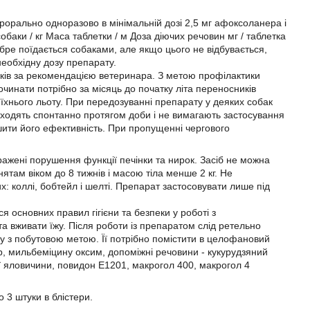
рорально одноразово в мінімальній дозі 2,5 мг афоксоланера і
баки / кг Маса таблетки / м Доза діючих речовин мг / таблетка
ре поїдається собаками, але якщо цього не відбувається,
еобхідну дозу препарату.
иків за рекомендацією ветеринара. З метою профілактики
чинати потрібно за місяць до початку літа переносників
я їхнього льоту. При передозуванні препарату у деяких собак
роходять спонтанно протягом доби і не вимагають застосування
шити його ефективність. При пропущенні чергового
ражені порушення функції печінки та нирок. Засіб не можна
ятам віком до 8 тижнів і масою тіла менше 2 кг. Не
х: коллі, бобтейл і шелті. Препарат застосовувати лише під
 основних правил гігієни та безпеки у роботі з
а вживати їжу. Після роботи із препаратом слід ретельно
у з побутовою метою. Її потрібно помістити в целофановий
р, мильбеміцину оксим, допоміжні речовини - кукурудзяний
ї яловичини, повидон Е1201, макрогол 400, макрогол 4
 3 штуки в блістери.