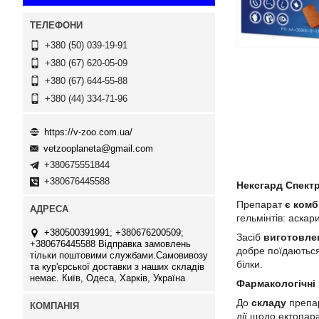
+380 (50) 039-19-91
+380 (67) 620-05-09
+380 (67) 644-55-88
+380 (44) 334-71-96
https://v-zoo.com.ua/
vetzooplaneta@gmail.com
+380675551844
+380676445588
Нексгард Спектра
Препарат
є комб
гельмінтів: аскар
+380500391991; +380676200509;
Засіб
виготовле
+380676445588 Відправка замовлень
добре поїдаються
тільки поштовими службами.Самовивозу
білки.
та кур'єрської доставки з наших складів
немає. Київ, Одеса, Харків, Україна
Фармакологічні 
До
складу
препар
дії щодо ектопара