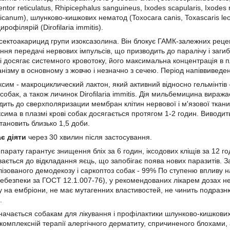
entor reticulatus, Rhipicephalus sanguineus, Ixodes scapularis, Ixodes 
num), шлунково-кишкових нематод (Toxocara canis, Toxascaris leoni
ирофілярій (Dirofilaria immitis).
сектоакарицид групи изоксазолина. Він блокує ГАМК-залежних реце
ння передачі нервових імпульсів, що призводить до паралічу і заги
 і досягає системного кровотоку, його максимальна концентрація в п
анізму в основному з жовчю і незначно з сечею. Період напіввиведе
им - макроциклический лактон, який активний відносно гельмінтів -
собак, а також личинок Dirofilaria immitis. Дія мильбемицина вира
дить до сверхполяризации мембран клітин нервової і м'язової ткани
има в плазмі крові собак досягається протягом 1-2 годин. Виводить
тановить близько 1,5 доби.
є діяти
через 30 хвилин після застосування.
рату гарантує знищення бліх за 6 годин, іксодових кліщів за 12 го
увається до відкладання яєць, що запобігає поява нових паразитів.
лізованого демодекозу і саркоптоз собак - 99% По ступеню впливу 
небезпеки за ГОСТ 12.1.007-76), у рекомендованих лікарем дозах 
у на ембріони, не має мутагенних властивостей, не чинить подразню
.
начається собакам для лікування і профілактики шлунково-кишкови
комплексній терапії алергічного дерматиту, спричиненого блохами, 