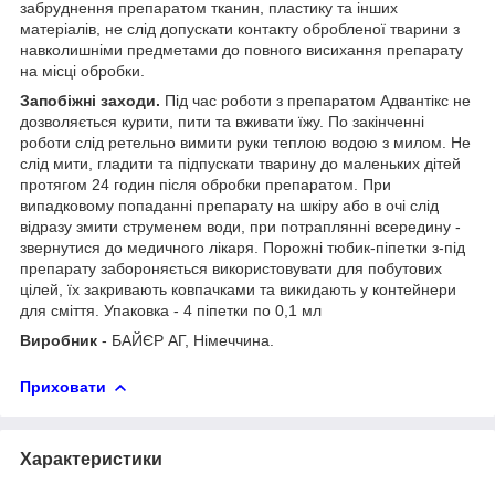
забруднення препаратом тканин, пластику та інших
матеріалів, не слід допускати контакту обробленої тварини з
навколишніми предметами до повного висихання препарату
на місці обробки.
Запобіжні заходи.
Під час роботи з препаратом Адвантікс не
дозволяється курити, пити та вживати їжу. По закінченні
роботи слід ретельно вимити руки теплою водою з милом. Не
слід мити, гладити та підпускати тварину до маленьких дітей
протягом 24 годин після обробки препаратом. При
випадковому попаданні препарату на шкіру або в очі слід
відразу змити струменем води, при потраплянні всередину -
звернутися до медичного лікаря. Порожні тюбик-піпетки з-під
препарату забороняється використовувати для побутових
цілей, їх закривають ковпачками та викидають у контейнери
для сміття. Упаковка - 4 піпетки по 0,1 мл
Виробник
- БАЙЄР АГ, Німеччина.
Приховати
Характеристики