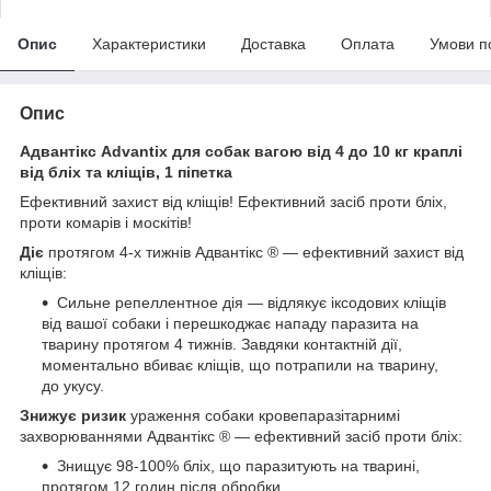
Опис
Характеристики
Доставка
Оплата
Умови п
Опис
Адвантікс Advantix для собак вагою від 4 до 10 кг краплі
від бліх та кліщів, 1 піпетка
Ефективний захист від кліщів! Ефективний засіб проти бліх,
проти комарів і москітів!
Діє
протягом 4-х тижнів Адвантікс ® — ефективний захист від
кліщів:
Сильне репеллентное дія — відлякує іксодових кліщів
від вашої собаки і перешкоджає нападу паразита на
тварину протягом 4 тижнів. Завдяки контактній дії,
моментально вбиває кліщів, що потрапили на тварину,
до укусу.
Знижує ризик
ураження собаки кровепаразітарнимі
захворюваннями Адвантікс ® — ефективний засіб проти бліх:
Знищує 98-100% бліх, що паразитують на тварині,
протягом 12 годин після обробки