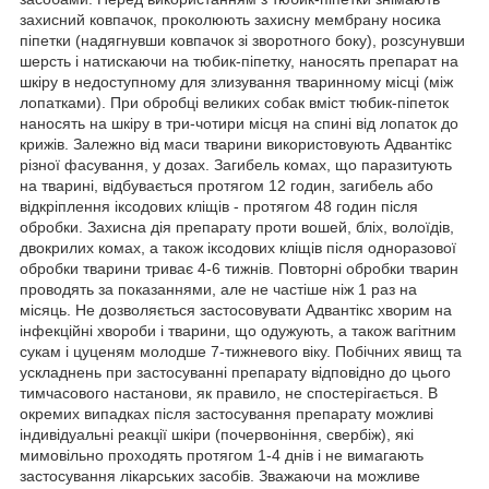
захисний ковпачок, проколюють захисну мембрану носика
піпетки (надягнувши ковпачок зі зворотного боку), розсунувши
шерсть і натискаючи на тюбик-піпетку, наносять препарат на
шкіру в недоступному для злизування тваринному місці (між
лопатками). При обробці великих собак вміст тюбик-піпеток
наносять на шкіру в три-чотири місця на спині від лопаток до
крижів. Залежно від маси тварини використовують Адвантікс
різної фасування, у дозах. Загибель комах, що паразитують
на тварині, відбувається протягом 12 годин, загибель або
відкріплення іксодових кліщів - протягом 48 годин після
обробки. Захисна дія препарату проти вошей, бліх, волоїдів,
двокрилих комах, а також іксодових кліщів після одноразової
обробки тварини триває 4-6 тижнів. Повторні обробки тварин
проводять за показаннями, але не частіше ніж 1 раз на
місяць. Не дозволяється застосовувати Адвантікс хворим на
інфекційні хвороби і тварини, що одужують, а також вагітним
сукам і цуценям молодше 7-тижневого віку. Побічних явищ та
ускладнень при застосуванні препарату відповідно до цього
тимчасового настанови, як правило, не спостерігається. В
окремих випадках після застосування препарату можливі
індивідуальні реакції шкіри (почервоніння, свербіж), які
мимовільно проходять протягом 1-4 днів і не вимагають
застосування лікарських засобів. Зважаючи на можливе