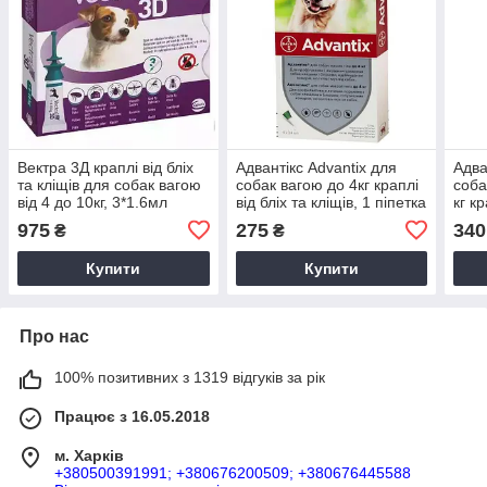
Вектра 3Д краплі від бліх
Адвантікс Advantix для
Адва
та кліщів для собак вагою
собак вагою до 4кг краплі
соба
від 4 до 10кг, 3*1.6мл
від бліх та кліщів, 1 піпетка
кг кр
1 пі
975
275
340
₴
₴
Купити
Купити
Про нас
100% позитивних з 1319 відгуків за рік
Працює з 16.05.2018
м. Харків
+380500391991; +380676200509; +380676445588