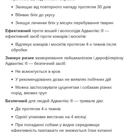
Захищає від повторного нападу протягом 30 днів
Вбиває бліх до укусу
Знищує личинки бліх у місцях перебування тварин
Ефективний
проти вошей і волосоїдів Адвантікс ® —
ефективний засіб проти комарів і москітів:
Відлякує комарів і москітів протягом 4-х тижнів після
обробки
Знижує ризик
захворювання лейшманіозом і дирофіляріозу
Адвантікс ® — безпечний засіб:
Не всмоктується в кров
У рекомендованих дозах не виявляє побічних дій
Можна застосовувати цуценятам і собакам різних
порід, вікових груп
Безпечний
для людей Адвантікс ® — тривале дію:
Діє протягом 4-х тижнів
Однієї упаковки вистачає на 4 місяці
При попаданні собаки у водне середовище
ефективність препарату не знижується (при купанні