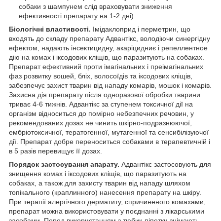
собаки з шампунем слід враховувати зниження
ефективності препарату на 1-2 дні)
Біологічні властивості.
Імідаклоприд і перметрин, що
входять до складу препарату Адвантікс, володіючи синергідну
ефектом, надають інсектицидну, акаріцидниє і репеллентное
дію на комах і іксодових кліщів, що паразитують на собаках.
Препарат ефективний проти імагінальних і преімагінальних
фаз розвитку вошей, бліх, волосоїдів та іксодових кліщів,
забезпечує захист тварин від нападу комарів, мошок і комарів.
Захисна дія препарату після одноразової обробки тварини
триває 4-6 тижнів. Адвантікс за ступенем токсичної дії на
організм відноситься до помірно небезпечних речовин, у
рекомендованих дозах не чинить шкірно-подразнюючої,
ембріотоксичної, тератогенної, мутагенної та сенсибілізуючої
дії. Препарат добре переноситься собаками в терапевтичній і
в 5 разів перевищує її дозах.
Порядок застосування апарату.
Адвантікс застосовують для
знищення комах і іксодових кліщів, що паразитують на
собаках, а також для захисту тварин від нападу шляхом
топікального (краплинного) нанесення препарату на шкіру.
При терапії алергічного дерматиту, спричиненого комахами,
препарат можна використовувати у поєднанні з лікарськими
засобами. Перед використанням з тюбик-піпетки знімають