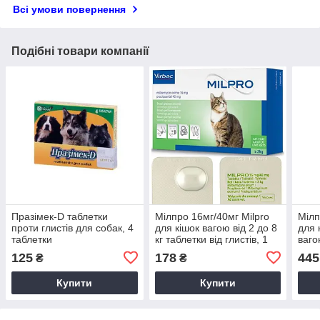
Всі умови повернення
Подібні товари компанії
Празімек-D таблетки
Мілпро 16мг/40мг Milpro
Мілп
проти глистів для собак, 4
для кішок вагою від 2 до 8
для 
таблетки
кг таблетки від глистів, 1
ваго
таблетка
табл
125
178
445
₴
₴
упак
Купити
Купити