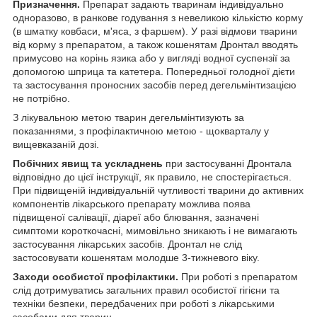
Призначення.
Препарат задають тваринам індивідуально
одноразово, в ранкове годування з невеликою кількістю корму
(в шматку ковбаси, м'яса, з фаршем). У разі відмови тварини
від корму з препаратом, а також кошенятам Дронтал вводять
примусово на корінь язика або у вигляді водної суспензії за
допомогою шприца та катетера. Попередньої голодної дієти
та застосування проносних засобів перед дегельмінтизацією
не потрібно.
З лікувальною метою тварин дегельмінтизують за
показаннями, з профілактичною метою - щокварталу у
вищевказаній дозі.
Побічних явищ та ускладнень
при застосуванні Дронтала
відповідно до цієї інструкції, як правило, не спостерігається.
При підвищеній індивідуальній чутливості тварини до активних
компонентів лікарського препарату можлива поява
підвищеної салівації, діареї або блювання, зазначені
симптоми короткочасні, мимовільно зникають і не вимагають
застосування лікарських засобів. Дронтал не слід
застосовувати кошенятам молодше 3-тижневого віку.
Заходи особистої профілактики.
При роботі з препаратом
слід дотримуватись загальних правил особистої гігієни та
техніки безпеки, передбачених при роботі з лікарськими
засобами для тварин.