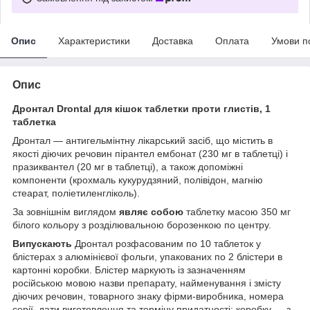
Опис
Характеристики
Доставка
Оплата
Умови п
Опис
Дронтал Drontal для кішок таблетки проти глистів, 1
таблетка
Дронтал — антигельмінтну лікарський засіб, що містить в
якості діючих речовин пірантел ембонат (230 мг в таблетці) і
празиквантел (20 мг в таблетці), а також допоміжні
компоненти (крохмаль кукурудзяний, полівідон, магнію
стеарат, поліетиленгліколь).
За зовнішнім виглядом
являє собою
таблетку масою 350 мг
білого кольору з розділювальною борозенкою по центру.
Випускають
Дронтал розфасованим по 10 таблеток у
блістерах з алюмінієвої фольги, упакованих по 2 блістери в
картонні коробки. Блістер маркують із зазначенням
російською мовою назви препарату, найменування і змісту
діючих речовин, товарного знаку фірми-виробника, номера
серії, дати виготовлення та терміну придатності; коробку — з