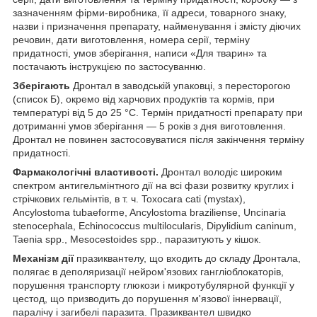
зазначенням фірми-виробника, її адреси, товарного знаку,
назви і призначення препарату, найменування і змісту діючих
речовин, дати виготовлення, номера серії, терміну
придатності, умов зберігання, написи «Для тварин» та
постачають інструкцією по застосуванню.
Зберігають
Дронтал в заводській упаковці, з пересторогою
(список Б), окремо від харчових продуктів та кормів, при
температурі від 5 до 25 °С. Термін придатності препарату при
дотриманні умов зберігання — 5 років з дня виготовлення.
Дронтал не повинен застосовуватися після закінчення терміну
придатності.
Фармакологічні властивості.
Дронтал володіє широким
спектром антигельмінтного дії на всі фази розвитку круглих і
стрічкових гельмінтів, в т. ч. Toxocara cati (mystax),
Ancylostoma tubaeforme, Ancylostoma braziliense, Uncinaria
stenocephala, Echinococcus multilocularis, Dipylidium caninum,
Taenia spp., Mesocestoides spp., паразитують у кішок.
Механізм дії
празиквантелу, що входить до складу Дронтала,
полягає в деполяризації нейром'язових гангліоблокаторів,
порушення транспорту глюкози і микротубулярной функції у
цестод, що призводить до порушення м'язової іннервації,
паралічу і загибелі паразита. Празиквантел швидко