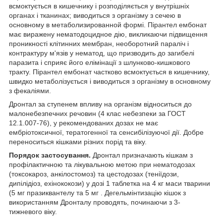
всмоктується в кишечнику і розподіляється у внутрішніх
органах і тканинах; виводиться з організму з сечею в
основному в метаболизированной формі. Пірантел ембонат
має виражену нематодоцидное дію, викликаючи підвищення
проникності клітинних мембран, необоротний параліч і
контрактуру м'язів у нематод, що призводить до загибелі
паразита і сприяє його елімінації з шлунково-кишкового
тракту. Пірантел ембонат частково всмоктується в кишечнику,
швидко метаболізується і виводиться з організму в основному
з фекаліями.
Дронтал за ступенем впливу на організм відноситься до
малонебезпечних речовин (4 клас небезпеки за ГОСТ
12.1.007-76), у рекомендованих дозах не має
ембріотоксичної, тератогенної та сенсибілізуючої дії. Добре
переноситься кішками різних порід та віку.
Порядок застосування.
Дронтал призначають кішкам з
профілактичною та лікувальною метою при нематодозах
(токсокароз, анкілостомоз) та цестодозах (теніїдози,
дипілідіоз, ехінококози) у дозі 1 таблетка на 4 кг маси тварини
(5 мг празиквантелу та 5 мг . Дегельмінтизацію кішок з
використанням Дронталу проводять, починаючи з 3-
тижневого віку.