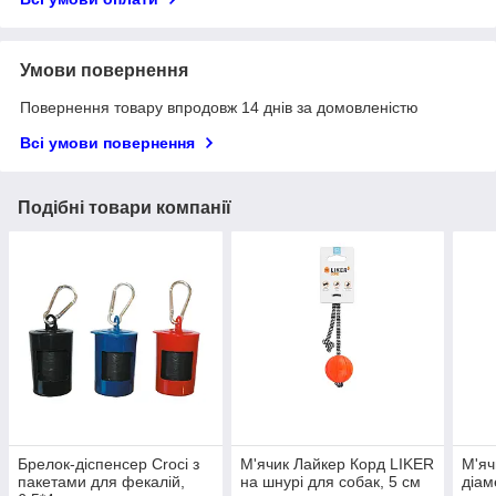
Умови повернення
Повернення товару впродовж 14 днів за домовленістю
Всі умови повернення
Подібні товари компанії
Брелок-діспенсер Croci з
М'ячик Лайкер Корд LIKER
М'яч
пакетами для фекалій,
на шнурі для собак, 5 см
діам