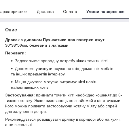
арактеристики
Доставка
Оплата
Умови повернення
Опис
Драпак з диваном Пухнастики два поверхи джут
30*38*50см, бежевий з лапками
Переваги:
Задовольняє природну потребу кішок точити кігті.
Допоможе уникнути псування стін, домашніх меблів
та інших предметів інтер'єру.
Міцна джутова мотузка витримує кігті навіть
найактивніших котів.
Застосування:
привчати точити кігті необхідно кошенят до 6-
тижневого віку. Якщо вихованець не знайомий з кігтеточками,
його можна привчати застосовуючи котячу м'яту або спрей
для залучення до гри.
Рекомендується розміщувати дряпку в коридорі або на кухні,
а не в спальні.