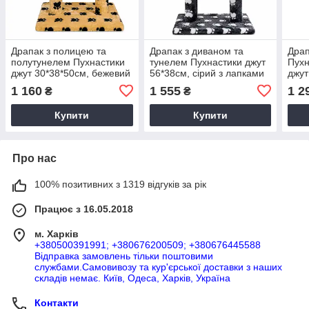
Драпак з полицею та
Драпак з диваном та
Драп
полутунелем Пухнастики
тунелем Пухнастики джут
Пухн
джут 30*38*50см, бежевий
56*38см, сірий з лапками
джут
з лапками
з бе
1 160
1 555
1 2
₴
₴
Купити
Купити
Про нас
100% позитивних з 1319 відгуків за рік
Працює з 16.05.2018
м. Харків
+380500391991; +380676200509; +380676445588
Відправка замовлень тільки поштовими
службами.Самовивозу та кур'єрської доставки з наших
складів немає. Київ, Одеса, Харків, Україна
Контакти