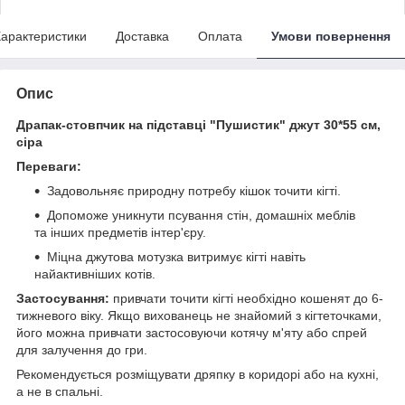
арактеристики
Доставка
Оплата
Умови повернення
Опис
Драпак-стовпчик на підставці "Пушистик" джут 30*55 см,
сіра
Переваги:
Задовольняє природну потребу кішок точити кігті.
Допоможе уникнути псування стін, домашніх меблів
та інших предметів інтер'єру.
Міцна джутова мотузка витримує кігті навіть
найактивніших котів.
Застосування:
привчати точити кігті необхідно кошенят до 6-
тижневого віку. Якщо вихованець не знайомий з кігтеточками,
його можна привчати застосовуючи котячу м'яту або спрей
для залучення до гри.
Рекомендується розміщувати дряпку в коридорі або на кухні,
а не в спальні.