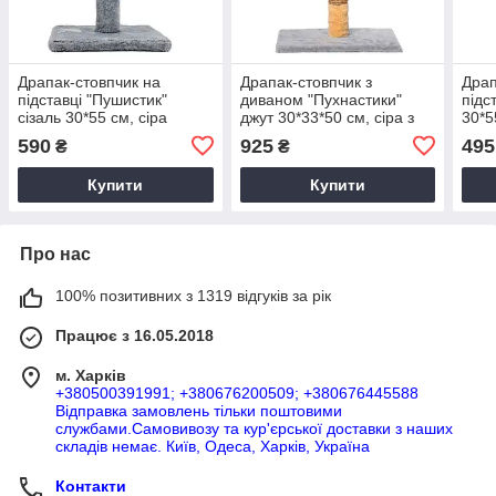
Драпак-стовпчик на
Драпак-стовпчик з
Драп
підставці "Пушистик"
диваном "Пухнастики"
підс
сізаль 30*55 см, сіра
джут 30*33*50 см, сіра з
30*5
бежевим
590
925
495
₴
₴
Купити
Купити
Про нас
100% позитивних з 1319 відгуків за рік
Працює з 16.05.2018
м. Харків
+380500391991; +380676200509; +380676445588
Відправка замовлень тільки поштовими
службами.Самовивозу та кур'єрської доставки з наших
складів немає. Київ, Одеса, Харків, Україна
Контакти