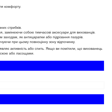
для комфорту.
.
вних стрибків.
ня, замінюючи собою тимчасові аксесуари для вихованців.
 заходам, як антицарапки або підрізання пазурів.
печуючи при цьому повноцінну зону відпочинку.
проявляє активність або спить. Якщо ви помітили, що вихованець
ласкою або ласощами.