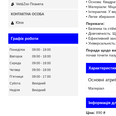
• Основа: Квадра
Vet&Zoo Планета
• Матеріали: Міц
• Інтерактив: У ве
• Легке збирання:
Юлія
Переваги:
• Безпека та стій
• Довговічність:
• Ефективний зах
Графік роботи
• Універсальність
Понеділок
09:00
18:00
Порада щодо в
почав точити паз
Вівторок
09:00
18:00
Середа
09:00
18:00
Характеристи
Четвер
09:00
18:00
Пʼятниця
09:00
17:00
Основні атри
Субота
Вихідний
Матеріал
Неділя
Вихідний
Інформація д
Ціна:
890 ₴