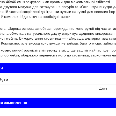
тна 46х46 см із закругленими краями для максимальної стійкості.
на джутова мотузка для заточування пазурів та м'яке штучне хутро 
рхній частині закріплені дві іграшки-кульки на гумці для веселих ігор
 У комплекті йде ключ та необхідні гвинти.
кість: Широка основа запобігає перекиданню конструкції під час акти
 Щільна обмотка з натурального джуту витримує щоденне використан
ист меблів: Використання стовпчика — найкраща альтернатива таким
: Компактна, але висока конструкція не займає багато місця, забез
икористання:
розмістіть кігтеточку в місці, де ваш кіт найчастіше 
урі об меблі, обережно перенесіть його до стовпчика, заохочуючи 
ки
бути
Джут
ля замовлення