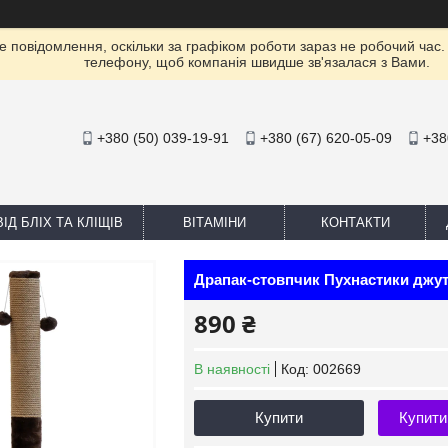
е повідомлення, оскільки за графіком роботи зараз не робочий час
телефону, щоб компанія швидше зв'язалася з Вами.
+380 (50) 039-19-91
+380 (67) 620-05-09
+38
ІД БЛІХ ТА КЛІЩІВ
ВІТАМІНИ
КОНТАКТИ
Драпак-стовпчик Пухнастики джут
890 ₴
В наявності
Код:
002669
Купити
Купити