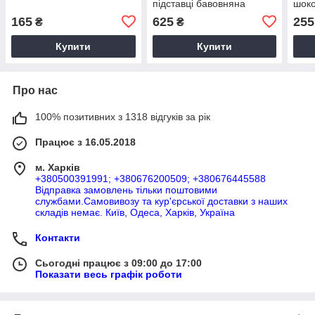
підставці бавовняна
шок
стрічка 50*38см, шоколад
165
625
255
₴
₴
Купити
Купити
Про нас
100% позитивних з 1318 відгуків за рік
Працює з 16.05.2018
м. Харків
+380500391991; +380676200509; +380676445588
Відправка замовлень тільки поштовими
службами.Самовивозу та кур'єрської доставки з наших
складів немає. Київ, Одеса, Харків, Україна
Контакти
Сьогодні працює з 09:00 до 17:00
Показати весь графік роботи