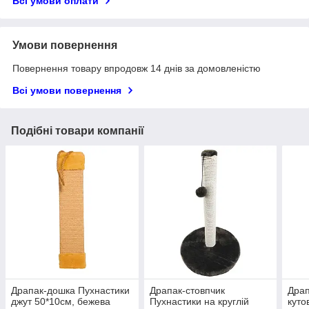
Всі умови оплати
Умови повернення
Повернення товару впродовж 14 днів за домовленістю
Всі умови повернення
Подібні товари компанії
Драпак-дошка Пухнастики
Драпак-стовпчик
Драп
джут 50*10см, бежева
Пухнастики на круглій
куто