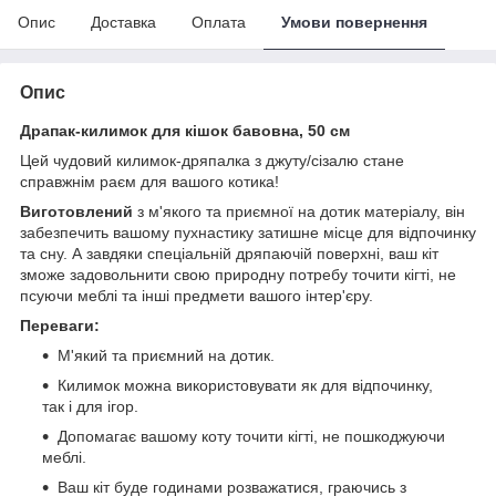
Опис
Доставка
Оплата
Умови повернення
Опис
Драпак-килимок для кішок бавовна, 50 см
Цей чудовий килимок-дряпалка з джуту/сізалю стане
справжнім раєм для вашого котика!
Виготовлений
з м'якого та приємної на дотик матеріалу, він
забезпечить вашому пухнастику затишне місце для відпочинку
та сну. А завдяки спеціальній дряпаючій поверхні, ваш кіт
зможе задовольнити свою природну потребу точити кігті, не
псуючи меблі та інші предмети вашого інтер'єру.
Переваги:
М'який та приємний на дотик.
Килимок можна використовувати як для відпочинку,
так і для ігор.
Допомагає вашому коту точити кігті, не пошкоджуючи
меблі.
Ваш кіт буде годинами розважатися, граючись з