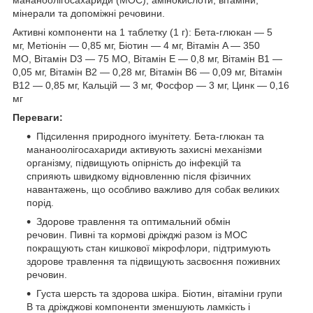
мінерали та допоміжні речовини.
Активні компоненти на 1 таблетку (1 г): Бета-глюкан — 5
мг, Метіонін — 0,85 мг, Біотин — 4 мг, Вітамін A — 350
МО, Вітамін D3 — 75 МО, Вітамін E — 0,8 мг, Вітамін B1 —
0,05 мг, Вітамін B2 — 0,28 мг, Вітамін B6 — 0,09 мг, Вітамін
B12 — 0,85 мг, Кальцій — 3 мг, Фосфор — 3 мг, Цинк — 0,16
мг
Переваги:
Підсилення природного імунітету. Бета-глюкан та
мананоолігосахариди активують захисні механізми
організму, підвищують опірність до інфекцій та
сприяють швидкому відновленню після фізичних
навантажень, що особливо важливо для собак великих
порід.
Здорове травлення та оптимальний обмін
речовин. Пивні та кормові дріжджі разом із МОС
покращують стан кишкової мікрофлори, підтримують
здорове травлення та підвищують засвоєння поживних
речовин.
Густа шерсть та здорова шкіра. Біотин, вітаміни групи
В та дріжджові компоненти зменшують ламкість і