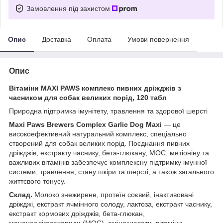
Замовлення під захистом
Опис
Доставка
Оплата
Умови повернення
Опис
Вітаміни MAXI PAWS комплекс пивних дріжджів з
часником для собак великих порід, 120 табл
Природна підтримка імунітету, травлення та здорової шерсті
Maxi Paws Brewers Complex Garlic Dog Maxi
— це
високоефективний натуральний комплекс, спеціально
створений для собак великих порід. Поєднання пивних
дріжджів, екстракту часнику, бета-глюкану, МОС, метіоніну та
важливих вітамінів забезпечує комплексну підтримку імунної
системи, травлення, стану шкіри та шерсті, а також загального
життєвого тонусу.
Склад.
Молоко знежирене, протеїн соєвий, інактивовані
дріжджі, екстракт ячмінного солоду, лактоза, екстракт часнику,
екстракт кормових дріжджів, бета-глюкан,
мананоолігосахариди (МОС), амінокислоти, вітаміни,