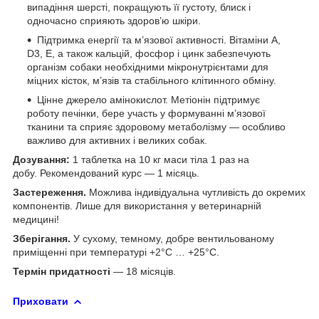
випадіння шерсті, покращують її густоту, блиск і
одночасно сприяють здоров’ю шкіри.
Підтримка енергії та м’язової активності. Вітаміни A,
D3, E, а також кальцій, фосфор і цинк забезпечують
організм собаки необхідними мікронутрієнтами для
міцних кісток, м’язів та стабільного клітинного обміну.
Цінне джерело амінокислот. Метіонін підтримує
роботу печінки, бере участь у формуванні м’язової
тканини та сприяє здоровому метаболізму — особливо
важливо для активних і великих собак.
Дозування:
1 таблетка на 10 кг маси тіла 1 раз на
добу. Рекомендований курс — 1 місяць.
Застереження.
Можлива індивідуальна чутливість до окремих
компонентів. Лише для використання у ветеринарній
медицині!
Зберігання.
У сухому, темному, добре вентильованому
приміщенні при температурі +2°C … +25°C.
Термін придатності
— 18 місяців.
Приховати