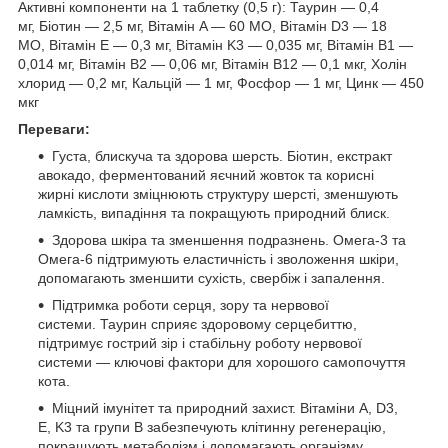
Активні компоненти на 1 таблетку (0,5 г): Таурин — 0,4
мг, Біотин — 2,5 мг, Вітамін A — 60 МО, Вітамін D3 — 18
МО, Вітамін E — 0,3 мг, Вітамін K3 — 0,035 мг, Вітамін B1 —
0,014 мг, Вітамін B2 — 0,06 мг, Вітамін B12 — 0,1 мкг, Холін
хлорид — 0,2 мг, Кальцій — 1 мг, Фосфор — 1 мг, Цинк — 450
мкг
Переваги:
Густа, блискуча та здорова шерсть. Біотин, екстракт
авокадо, ферментований яєчний жовток та корисні
жирні кислоти зміцнюють структуру шерсті, зменшують
ламкість, випадіння та покращують природний блиск.
Здорова шкіра та зменшення подразнень. Омега-3 та
Омега-6 підтримують еластичність і зволоження шкіри,
допомагають зменшити сухість, свербіж і запалення.
Підтримка роботи серця, зору та нервової
системи. Таурин сприяє здоровому серцебиттю,
підтримує гострий зір і стабільну роботу нервової
системи — ключові фактори для хорошого самопочуття
кота.
Міцний імунітет та природний захист. Вітаміни A, D3,
Е, K3 та групи B забезпечують клітинну регенерацію,
покращують метаболізм і допомагають організму