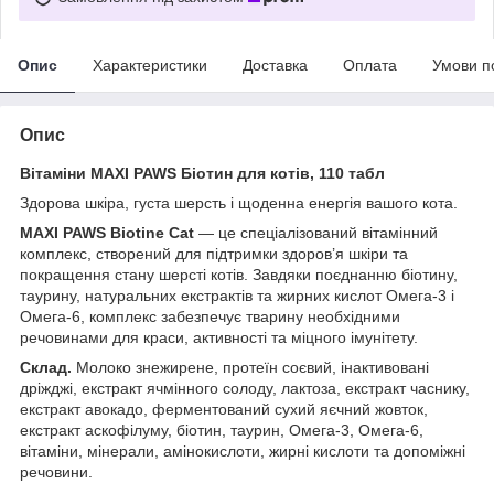
Опис
Характеристики
Доставка
Оплата
Умови п
Опис
Вітаміни MAXI PAWS Біотин для котів, 110 табл
Здоровa шкіра, густа шерсть і щоденна енергія вашого кота.
MAXI PAWS Biotine Cat
— це спеціалізований вітамінний
комплекс, створений для підтримки здоров’я шкіри та
покращення стану шерсті котів. Завдяки поєднанню біотину,
таурину, натуральних екстрактів та жирних кислот Омега-3 і
Омега-6, комплекс забезпечує тварину необхідними
речовинами для краси, активності та міцного імунітету.
Склад.
Молоко знежирене, протеїн соєвий, інактивовані
дріжджі, екстракт ячмінного солоду, лактоза, екстракт часнику,
екстракт авокадо, ферментований сухий яєчний жовток,
екстракт аскофілуму, біотин, таурин, Омега-3, Омега-6,
вітаміни, мінерали, амінокислоти, жирні кислоти та допоміжні
речовини.