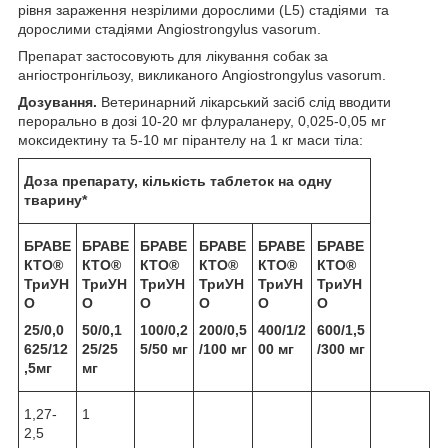
рівня зараження незрілими дорослими (L5) стадіями та
дорослими стадіями Angiostrongylus vasorum.
Препарат застосовують для лікування собак за
ангіостронгільозу, викликаного Angiostrongylus vasorum.
Дозування.
Ветеринарний лікарський засіб слід вводити
перорально в дозі 10-20 мг флураланеру, 0,025-0,05 мг
моксидектину та 5-10 мг пірантелу на 1 кг маси тіла:
Доза препарату, кількість таблеток на одну
тварину*
БРАВЕ
БРАВЕ
БРАВЕ
БРАВЕ
БРАВЕ
БРАВЕ
КТО
®
КТО
®
КТО
®
КТО
®
КТО
®
КТО
®
ТриУН
ТриУН
ТриУН
ТриУН
ТриУН
ТриУН
О
О
О
О
О
О
25/0,0
50/0,1
100/0,2
200/0,5
400/1/2
600/1,5
625/12
25/25
5/50 мг
/100 мг
00 мг
/300 мг
,5мг
мг
1,27-
1
2,5