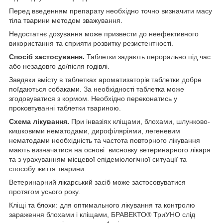
Перед введенням препарату необхідно точно визначити масу
тіла тварини методом зважування.
Недостатнє дозування може призвести до неефективного
використання та сприяти розвитку резистентності.
Спосіб застосування.
Таблетки задають перорально під час
або незадовго до/після годівлі.
Завдяки вмісту в таблетках ароматизаторів таблетки добре
поїдаються собаками. За необхідності таблетка може
згодовуватися з кормом. Необхідно переконатись у
проковтуванні таблетки твариною.
Схема лікування.
При інвазіях кліщами, блохами, шлунково-
кишковими нематодами, дирофіляріями, легеневим
нематодами необхідність та частота повторного лікування
мають визначатися на основі висновку ветеринарного лікаря
та з урахуванням місцевої епідеміологічної ситуації та
способу життя тварини.
Ветеринарний лікарський засіб може застосовуватися
протягом усього року.
Кліщі та блохи: для оптимального лікування та контролю
зараження блохами і кліщами, БРАВЕКТО
®
ТриУНО слід