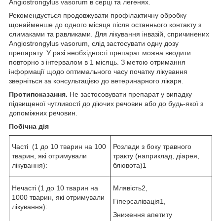
Angiostrongylus vasorum в серці та легенях.
Рекомендується продовжувати профілактичну обробку
щонайменше до одного місяця після останнього контакту з
слимаками та равликами. Для лікування інвазій, спричинених
Angiostrongylus vasorum, слід застосувати одну дозу
препарату. У разі необхідності препарат можна вводити
повторно з інтервалом в 1 місяць. З метою отримання
інформації щодо оптимального часу початку лікування
зверніться за консультацією до ветеринарного лікаря.
Протипоказання.
Не застосовувати препарат у випадку
підвищеної чутливості до діючих речовин або до будь-якої з
допоміжних речовин.
Побічна дія
Часті (1 до 10 тварин на 100
Розлади з боку травного
тварин, які отримували
тракту (наприклад, діарея,
лікування):
блювота)
1
Нечасті (1 до 10 тварин на
Млявість
2
,
1000 тварин, які отримували
Гіперсалівація
1
,
лікування):
Зниження апетиту