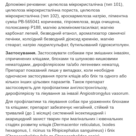
Допоміжні речовини: целюлоза мікрокристалічна (тип 101),
целюлоза мікрокристалічна пориста, целюлоза
мікрокристалічна (тип 102), кроскармелоза натрію, пігментна
суміш PB-565041 коричнева, гіпромелоза, вода очищена,
полоксамер P188, магнію алюмінометасилікат, магнію
карбонат легкий, безводний етанол, ароматизатор свинячої
печінки, колоїдний безводний діоксид кремнію, магнію
стеарат, натрію лаурилсульфат, бутильований гідрокситолуен.
Застосування.
Застосовувати собакам при змішаних інвазіях,
спричинених кліщами, блохами та шлунково-кишковими
нематодами, дирофіляріозом та/або легеневих нематод.
Препарат показаний лише у випадках, коли необхідне
одночасне застосування проти кліщів або бліх та одного або
кількох інших цільових паразитів. Також препарат
застосовують для профілактики ангілостронгільозу,
дирофіляріозу та лікування за інвазії Angiostrongylus vasorum.
Для профілактики та лікування собак при ураженнях блохами
та кліщами; препарат забезпечує негайний, стійкий та
тривалий (до 1 місяця) системний інсектицидний і
акарицидний захист тварин при імагінальних і ювенальних
стадіях розвитку кліщів (Dermacentor reticulatus, Ixodes
hexagonus, I. ricinus та Rhipicephalus sanguineus) і бліх
(Ctenocephalides felis та Ctenocephalides canis).