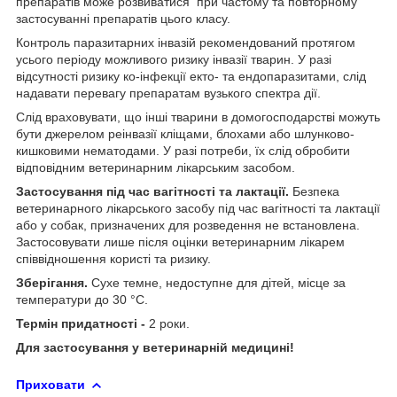
препаратів може розвиватися при частому та повторному
застосуванні препаратів цього класу.
Контроль паразитарних інвазій рекомендований протягом
усього періоду можливого ризику інвазії тварин. У разі
відсутності ризику ко-інфекції екто- та ендопаразитами, слід
надавати перевагу препаратам вузького спектра дії.
Слід враховувати, що інші тварини в домогосподарстві можуть
бути джерелом реінвазії кліщами, блохами або шлунково-
кишковими нематодами. У разі потреби, їх слід обробити
відповідним ветеринарним лікарським засобом.
Застосування під час вагітності та лактації.
Безпека
ветеринарного лікарського засобу під час вагітності та лактації
або у собак, призначених для розведення не встановлена.
Застосовувати лише після оцінки ветеринарним лікарем
співвідношення користі та ризику.
Зберігання.
Сухе темне, недоступне для дітей, місце за
температури до 30 °С.
Термін придатності -
2 роки.
Для застосування у ветеринарній медицині!
Приховати