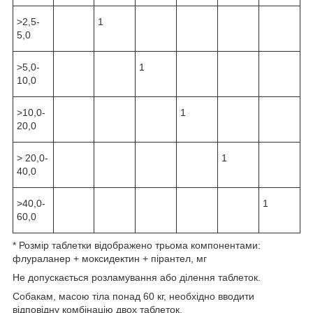
>2,5-
1
5,0
>5,0-
1
10,0
>10,0-
1
20,0
> 20,0-
1
40,0
>40,0-
1
60,0
* Розмір таблетки відображено трьома компонентами:
флураланер + моксидектин + пірантел, мг
Не допускається розламування або ділення таблеток.
Собакам, масою тіла понад 60 кг, необхідно вводити
відповідну комбінацію двох таблеток.