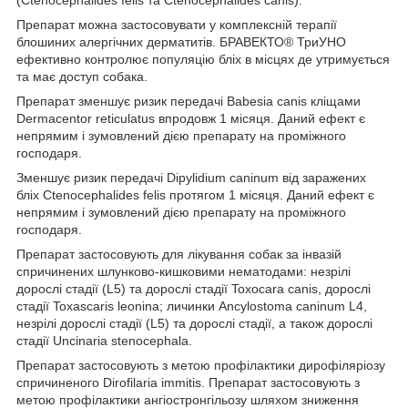
Препарат можна застосовувати у комплексній терапії
блошиних алергічних дерматитів. БРАВЕКТО
®
ТриУНО
ефективно контролює популяцію бліх в місцях де утримується
та має доступ собака.
Препарат зменшує ризик передачі Babesia canis кліщами
Dermacentor reticulatus впродовж 1 місяця. Даний ефект є
непрямим і зумовлений дією препарату на проміжного
господаря.
Зменшує ризик передачі Dipylidium caninum від заражених
бліх Ctenocephalides felis протягом 1 місяця. Даний ефект є
непрямим і зумовлений дією препарату на проміжного
господаря.
Препарат застосовують для лікування собак за інвазій
спричинених шлунково-кишковими нематодами: незрілі
дорослі стадії (L5) та дорослі стадії Toxocara canis, дорослі
стадії Toxascaris leonina; личинки Ancylostoma caninum L4,
незрілі дорослі стадії (L5) та дорослі стадії, а також дорослі
стадії Uncinaria stenocephala.
Препарат застосовують з метою профілактики дирофіляріозу
спричиненого Dirofilaria immitis. Препарат застосовують з
метою профілактики ангіостронгільозу шляхом зниження