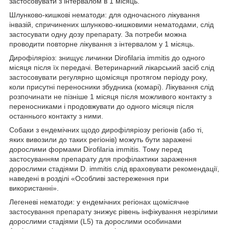
застосовувати з інтервалом в 1 місяць.
Шлунково-кишкові нематоди: для одночасного лікування
інвазій, спричинених шлунково-кишковими нематодами, слід
застосувати одну дозу препарату. За потреби можна
проводити повторне лікування з інтервалом у 1 місяць.
Дирофіляріоз: знищує личинки Dirofilaria immitis до одного
місяця після їх передачі. Ветеринарний лікарський засіб слід
застосовувати регулярно щомісяця протягом періоду року,
коли присутні переносники збудника (комарі). Лікування слід
розпочинати не пізніше 1 місяця після можливого контакту з
переносниками і продовжувати до одного місяця після
останнього контакту з ними.
Собаки з ендемічних щодо дирофіляріозу регіонів (або ті,
яких вивозили до таких регіонів) можуть бути заражені
дорослими формами Dirofilaria immitis. Тому перед
застосуванням препарату для профілактики зараження
дорослими стадіями D. immitis слід враховувати рекомендації,
наведені в розділі «Особливі застереження при
використанні».
Легеневі нематоди: у ендемічних регіонах щомісячне
застосування препарату знижує рівень інфікування незрілими
дорослими стадіями (L5) та дорослими особинами