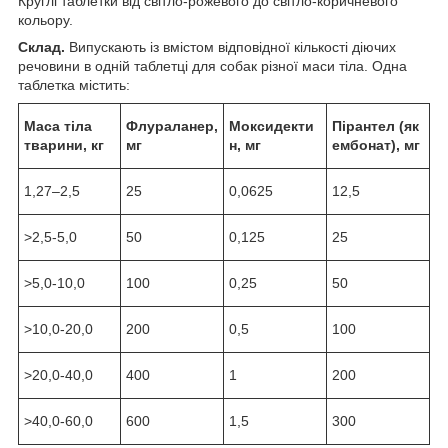
Круглі таблетки від світло-рожевого до світло-коричневого
кольору.
Склад.
Випускають із вмістом відповідної кількості діючих
речовини в одній таблетці для собак різної маси тіла. Одна
таблетка містить:
Маса тіла
Флураланер,
Моксидекти
Пірантел (як
тварини, кг
мг
н, мг
ембонат), мг
1,27–2,5
25
0,0625
12,5
>2,5-5,0
50
0,125
25
>5,0-10,0
100
0,25
50
>10,0-20,0
200
0,5
100
>20,0-40,0
400
1
200
>40,0-60,0
600
1,5
300