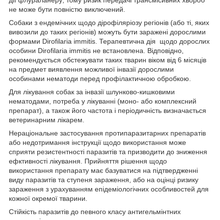
не може бути повністю виключений.
Собаки з ендемічних щодо дірофіляріозу регіонів (або ті, яких
вивозили до таких регіонів) можуть бути заражені дорослими
формами Dirofilaria immitis. Терапевтична дія щодо дорослих
особини Dirofilaria immitis не встановлена. Відповідно,
рекомендується обстежувати таких тварин віком від 6 місяців
на предмет виявлення можливої інвазії дорослими
особинами нематоди перед профілактичною обробкою.
Для лікування собак за інвазії шлунково-кишковими
нематодами, потреба у лікуванні (моно- або комплексний
препарат), а також його частота і періодичність визначається
ветеринарним лікарем.
Нераціональне застосування протипаразитарних препаратів
або недотримання інструкції щодо використання може
сприяти резистентності паразитів та призводити до зниження
ефктивності лікування. Прийняття рішення щодо
використання препарату має базуватися на підтвердженні
виду паразитів та ступеня зараження, або на оцінці ризику
зараження з урахуванням епідеміологічних особливостей для
кожної окремої тварини.
Стійкість паразитів до певного класу антигельмінтних