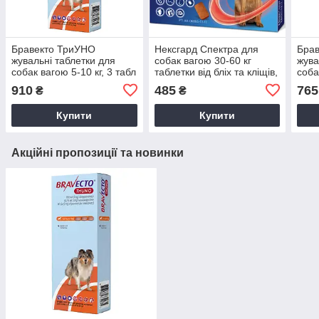
Бравекто ТриУНО
Нексгард Спектра для
Бра
жувальні таблетки для
собак вагою 30-60 кг
жува
собак вагою 5-10 кг, 3 табл
таблетки від бліх та кліщів,
соба
1 табл
табл
910
485
765
₴
₴
Купити
Купити
Акційні пропозиції та новинки