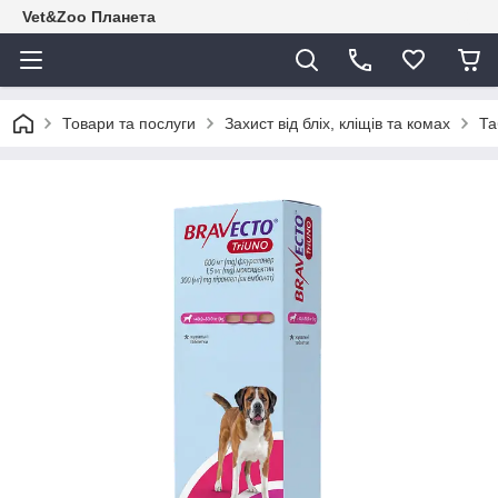
Vet&Zoo Планета
Товари та послуги
Захист від бліх, кліщів та комах
Та