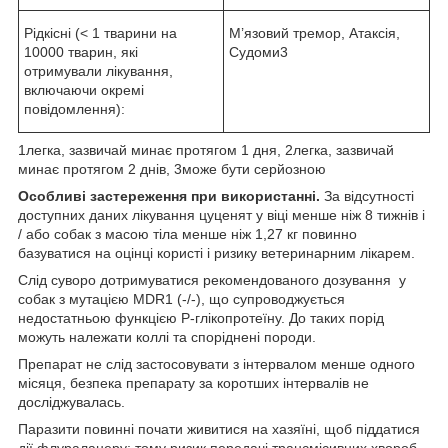
Рідкісні (< 1 тварини на
М’язовий тремор, Атаксія,
10000 тварин, які
Судоми
3
отримували лікування,
включаючи окремі
повідомлення):
1
легка, зазвичай минає протягом 1 дня,
2
легка, зазвичай
минає протягом 2 днів,
3
може бути серйозною
Особливі застереження при використанні.
За відсутності
доступних даних лікування цуценят у віці менше ніж 8 тижнів і
/ або собак з масою тіла менше ніж 1,27 кг повинно
базуватися на оцінці користі і ризику ветеринарним лікарем.
Слід суворо дотримуватися рекомендованого дозування у
собак з мутацією MDR1 (-/-), що супроводжується
недостатньою функцією P-глікопротеїну. До таких порід
можуть належати коллі та споріднені породи.
Препарат не слід застосовувати з інтервалом менше одного
місяця, безпека препарату за коротших інтервалів не
досліджувалась.
Паразити повинні почати живитися на хазяїні, щоб піддатися
дії флураланеру; тому ризик передачі трансмісивних хвороб