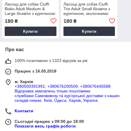
Ласощі для собак Ciuffi
Ласощі для собак Ciuffi
Bisko Adult Medium &
Tris Adult Small бісквіти з
Large бісквіти з курятиною
курятиною, молочними
та вітамінами А, D3, E,
продуктами, мінералами,
180
180
₴
₴
500г
500г
Купити
Купити
Про нас
100% позитивних з 1323 відгуків за рік
Працює з 16.05.2018
м. Харків
+380500391991; +380676200509; +380676445588
Відправка замовлень тільки поштовими
службами.Самовивозу та кур'єрської доставки з наших
складів немає. Київ, Одеса, Харків, Україна
Контакти
Сьогодні працює з 09:00 до 18:00
Показати весь графік роботи