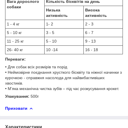
Вага дорослого
Кількість бісквітів на день
собаки
Низька
Висока
активність
активність
1 - 4 кг
1- 2
2 - 3
5 - 10 кг
3 - 5
6 - 7
11 - 25 кг
5 - 10
9 - 13
26- 40 кг
10 -14
16 - 18
Переваги:
• Для собак всіх розмірів та порід
• Неймовірне поєднання хрусткого бісквіту та ніжної начинки з
курочкою - справжня насолода для найвибагливіших
хвостиків.
• М’яка механічна чистка зубів – під час розкусування крокет.
Упакування:
500г
Приховати
Характеристики