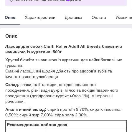
Опис
Характеристики
Доставка
Оплата
Умови п
Опис
Ласощі для собак Ciuffi Roller Adult All Breeds бісквіти з
начинкою із курятини, 500г
Хрусткі бісквіти з начинкою із курятини для найвибагливіших
гурманів.
Смачні ласощі, які щодня дбають про здоров’я зубів та
імунітет вашого улюбленця.
Склад:
злаки, олії та жири, похідні рослинного
походження, різні види цукрів, м'ясо та похідні тваринного
походження (дегідроване куряче м'ясо 1%), мінеральні
речовини.
Аналітичний склад:
сирий протеїн 9,70%; сира клітковина
0,50%; сирий жир 7,00%; сира зола 2,00%.
Рекомендована добова доза