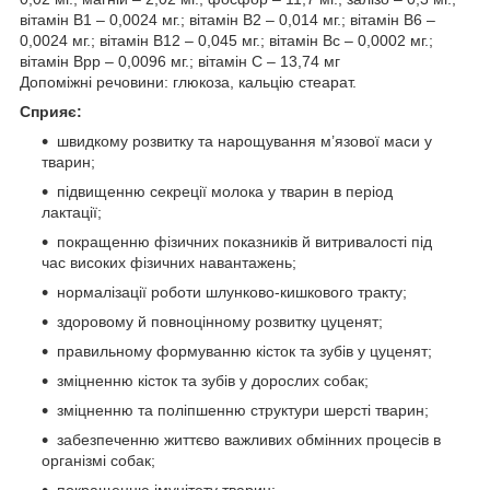
вітамін B1 – 0,0024 мг.; вітамін B2 – 0,014 мг.; вітамін B6 –
0,0024 мг.; вітамін B12 – 0,045 мг.; вітамін Bс – 0,0002 мг.;
вітамін Bpp – 0,0096 мг.; вітамін C – 13,74 мг
Допоміжні речовини: глюкоза, кальцію стеарат.
Сприяє:
швидкому розвитку та нарощування м’язової маси у
тварин;
підвищенню секреції молока у тварин в період
лактації;
покращенню фізичних показників й витривалості під
час високих фізичних навантажень;
нормалізації роботи шлунково-кишкового тракту;
здоровому й повноцінному розвитку цуценят;
правильному формуванню кісток та зубів у цуценят;
зміцненню кісток та зубів у дорослих собак;
зміцненню та поліпшенню структури шерсті тварин;
забезпеченню життєво важливих обмінних процесів в
організмі собак;
покращенню імунітету тварин;