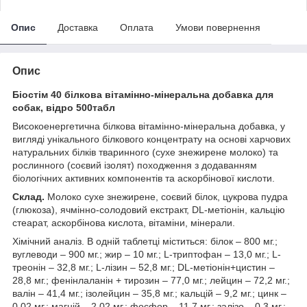
Опис
Доставка
Оплата
Умови повернення
Опис
Біостім 40 білкова вітамінно-мінеральна добавка для
собак, відро 500табл
Високоенергетична білкова вітамінно-мінеральна добавка, у
вигляді унікального білкового концентрату на основі харчових
натуральних білків тваринного (сухе знежирене молоко) та
рослинного (соєвий ізолят) походження з додаванням
біологічних активних компонентів та аскорбінової кислоти.
Склад.
Молоко сухе знежирене, соєвий білок, цукрова пудра
(глюкоза), ячмінно-солодовий екстракт, DL-метіонін, кальцію
стеарат, аскорбінова кислота, вітаміни, мінерали.
Хімічний аналіз. В одній таблетці міститься: білок – 800 мг.;
вуглеводи – 900 мг.; жир – 10 мг.; L-триптофан – 13,0 мг.; L-
треонін – 32,8 мг.; L-лізин – 52,8 мг.; DL-метіонін+цистин –
28,8 мг.; фенінлаланін + тирозин – 77,0 мг.; лейцин – 72,2 мг.;
валін – 41,4 мг.; ізолейцин – 35,8 мг.; кальцій – 9,2 мг.; цинк –
0,02 мг.; магній – 2,02 мг.; фосфор – 11,7 мг.; залізо – 0,3 мг.;