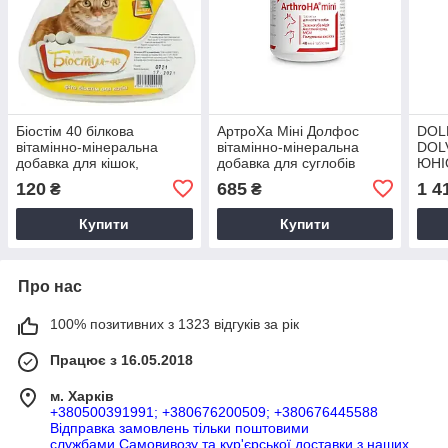
Біостім 40 білкова
АртроХа Міні Долфос
DOL
вітамінно-мінеральна
вітамінно-мінеральна
DOL
добавка для кішок,
добавка для суглобів
ЮНІО
300табл
собак дрібних порід, 40
міне
120
685
1 4
₴
₴
пігулок
цуце
Купити
Купити
Про нас
100% позитивних з 1323 відгуків за рік
Працює з 16.05.2018
м. Харків
+380500391991; +380676200509; +380676445588
Відправка замовлень тільки поштовими
службами.Самовивозу та кур'єрської доставки з наших