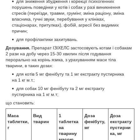
для зниження збудження і корекції психогенних
порушень поведінки у котів і собак у разі виникнення
стресів (переїзди, травми, грумінг, зміна раціону, зміна
власника, гучні звуки, перебування у клініках,
стаціонарах, притулках), фобій, агресії без видимих
причин;
для профілактики захитувань.
Дозування.
Препарат ІЗІХЕЛС застосовують котам і собакам
2 рази на добу через 15-30 хвилин після годування
перорально на корінь язика, з урахуванням маси тіла
тварини, в таких дозах:
для котів 5 мг фенібуту та 1 мг екстракту пустирника
на 1 кг м.т.;
для собак 10 мг фенібуту та 2 мг екстракту
пустирника на 1 кг м.т;
що становить:
Маса
Вид
1
Доза
Доза
таблетки,
тварин
таблетка
фенібуту,
екстракту
г
на
мг
пустирни
тварину
ка, мг
масою,