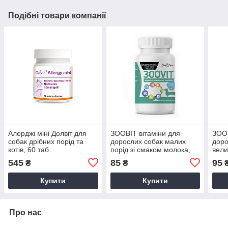
Подібні товари компанії
Алерджі міні Долвіт для
ЗООВІТ вітаміни для
ЗООВ
собак дрібних порід та
дорослих собак малих
доро
котів, 60 таб
порід зі смаком молока,
вели
80 таб
моло
545
85
95
₴
₴
Купити
Купити
Про нас