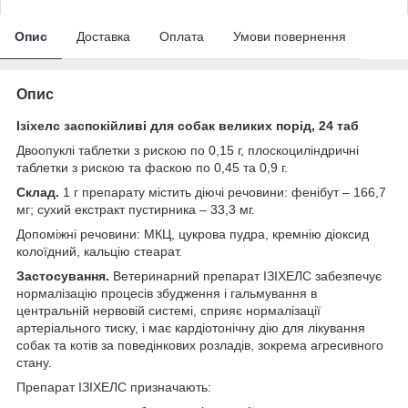
Опис
Доставка
Оплата
Умови повернення
Опис
Ізіхелс заспокійливі для собак великих порід, 24 таб
Двоопуклі таблетки з рискою по 0,15 г, плоскоциліндричні
таблетки з рискою та фаскою по 0,45 та 0,9 г.
Склад.
1 г препарату містить діючі речовини: фенібут – 166,7
мг; сухий екстракт пустирника – 33,3 мг.
Допоміжні речовини: МКЦ, цукрова пудра, кремнію діоксид
колоїдний, кальцію стеарат.
Застосування.
Ветеринарний препарат ІЗІХЕЛС забезпечує
нормалізацію процесів збудження і гальмування в
центральній нервовій системі, сприяє нормалізації
артеріального тиску, і має кардіотонічну дію для лікування
собак та котів за поведінкових розладів, зокрема агресивного
стану.
Препарат ІЗІХЕЛС призначають: