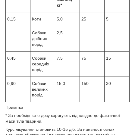
кг*
0,15
Коти
5,0
25
5
Собаки
2,5
дрібних
порід
0,45
Собаки
7,5
75
15
середніх
порід
0,90
Собаки
15,0
150
30
великих
порід
Примітка
* За необхідністю дозу коригують відповідно до фактичної
маси тіла тварини.
Курс лікування становить 10-15 діб. За наявності ознак
сильного збудження і психогенних порушень поведінки