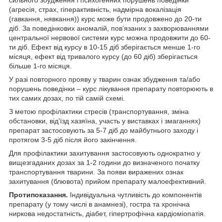
(агресія, страх, гіперактивність, надмірна вокалізація
(гавкання, нявкання)) курс може бути продовжено до 20-ти
діб. За поведінкових аномалій, пов’язаних з захворюваннями
центральної нервової системи курс можна продовжити до 60-
ти діб. Ефект від курсу в 10-15 діб зберігається менше 1-го
місяця, ефект від тривалого курсу (до 60 діб) зберігається
більше 1-го місяця.
У разі повторного прояву у тварин ознак збудження та/або
порушень поведінки – курс лікування препарату повторюють в
тих самих дозах, по тій самій схемі.
З метою профілактики стресів (транспортування, зміна
обстановки, від’їзд хазяїна, участь у виставках і змаганнях)
препарат застосовують за 5-7 діб до майбутнього заходу і
протягом 3-5 діб після його закінчення.
Для профілактики захитування застосовують однократно у
вищезгаданих дозах за 1-2 години до визначеного початку
транспортування тварини. За появи виражених ознак
захитування (блювота) прийом препарату малоефективний.
Протипоказання.
Індивідуальна чутливість до компонентів
препарату (у тому числі в анамнезі), гостра та хронічна
ниркова недостатність, діабет, гіпертрофічна кардіоміопатія.