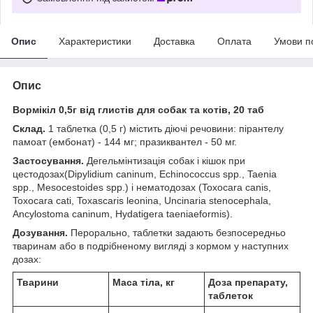
Опис
Характеристики
Доставка
Оплата
Умови п
Опис
Вормікіл 0,5г від глистів для собак та котів, 20 таб
Склад.
1 таблетка (0,5 г) містить діючі речовини: пірантелу
памоат (ембонат) - 144 мг; празиквантел - 50 мг.
Застосування.
Дегельмінтизація собак і кішок при
цестодозах(Dipylidium caninum, Echinococcus spp., Taenia
spp., Mesocestoides spp.) і нематодозах (Toxocara canis,
Toxocara cati, Toxascaris leonina, Uncinaria stenocephala,
Ancylostoma caninum, Hydatigera taeniaeformis).
Дозування.
Перорально, таблетки задають безпосередньо
тваринам або в подрібненому вигляді з кормом у наступних
дозах:
Тварини
Маса тіла, кг
Доза препарату,
таблеток