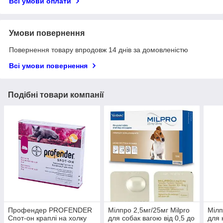
Всі умови оплати
Умови повернення
Повернення товару впродовж 14 днів за домовленістю
Всі умови повернення
Подібні товари компанії
Профендер PROFENDER
Мілпро 2,5мг/25мг Milpro
Мілп
Спот-он краплі на холку
для собак вагою від 0,5 до
для 