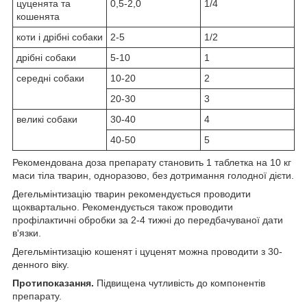
цуценята та
0,5-2,0
1/4
кошенята
коти і дрібні собаки
2-5
1/2
дрібні собаки
5-10
1
середні собаки
10-20
2
20-30
3
великі собаки
30-40
4
40-50
5
Рекомендована доза препарату становить 1 таблетка на 10 кг
маси тіла тварин, одноразово, без дотримання голодної дієти.
Дегельмінтизацію тварин рекомендується проводити
щоквартально. Рекомендується також проводити
профілактичні обробки за 2-4 тижні до передбачуваної дати
в'язки.
Дегельмінтизацію кошенят і цуценят можна проводити з 30-
денного віку.
Протипоказання.
Підвищена чутливість до компонентів
препарату.