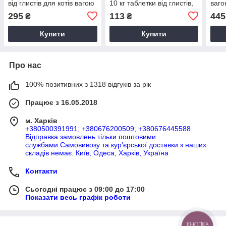
від глистів для котів вагою
10 кг таблетки від глистів,
ваго
від 5 до 8 кілограмів, 1
1 таблетка
табл
295
113
445
₴
₴
піпетка 0,70мл
упак
Купити
Купити
Про нас
100% позитивних з 1318 відгуків за рік
Працює з 16.05.2018
м. Харків
+380500391991; +380676200509; +380676445588
Відправка замовлень тільки поштовими
службами.Самовивозу та кур'єрської доставки з наших
складів немає. Київ, Одеса, Харків, Україна
Контакти
Сьогодні працює з 09:00 до 17:00
Показати весь графік роботи
КНОПКА