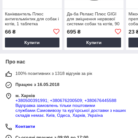
Каніквантель Плюс
Да-ба Релакс Плюс GIGI
Міко
антигельмінтик для собак і
для зміцнення нервової
преп
котів, 1 таблетка
системи собак та котів, 90
соба
табл
66
695
23
₴
₴
Купити
Купити
Про нас
100% позитивних з 1318 відгуків за рік
Працює з 16.05.2018
м. Харків
+380500391991; +380676200509; +380676445588
Відправка замовлень тільки поштовими
службами.Самовивозу та кур'єрської доставки з наших
складів немає. Київ, Одеса, Харків, Україна
Контакти
Сьогодні працює з 09:00 до 17:00