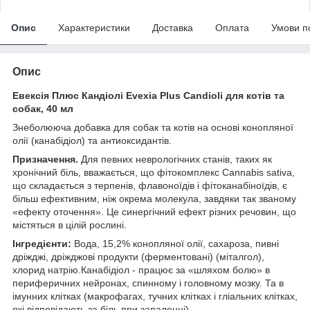
Опис
Характеристики
Доставка
Оплата
Умови п
Опис
Евексія Плюс Кандіолі Evexia Plus Candioli для котів та
собак, 40 мл
Знеболююча добавка для собак та котів на основі конопляної
олії (канабідіол) та антиоксидантів.
Призначення.
Для певних неврологічних станів, таких як
хронічний біль, вважається, що фітокомплекс Cannabis sativa,
що складається з терпенів, флавоноїдів і фітоканабіноїдів, є
більш ефективним, ніж окрема молекула, завдяки так званому
«ефекту оточення». Це синергічний ефект різних речовин, що
містяться в цілій рослині.
Інгредієнти:
Вода, 15,2% конопляної олії, сахароза, пивні
дріжджі, дріжджові продукти (ферментовані) (міталгол),
хлорид натрію.Канабідіол - працює за «шляхом болю» в
периферичних нейронах, спинному і головному мозку. Та в
імунних клітках (макрофагах, тучних клітках і гліальних клітках,
які відповідають за біль при запаленні).