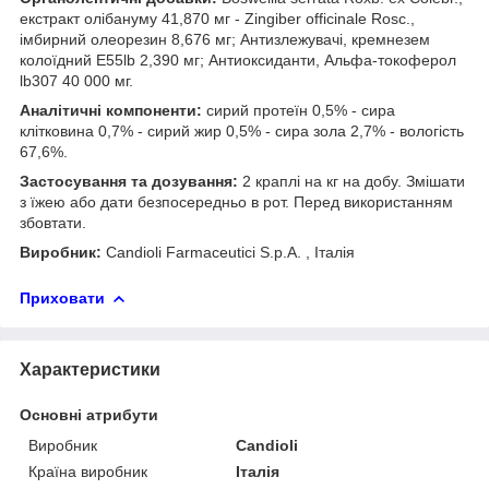
екстракт олібануму 41,870 мг - Zingiber officinale Rosc.,
імбирний олеорезин 8,676 мг; Антизлежувачі, кремнезем
колоїдний E55lb 2,390 мг; Антиоксиданти, Альфа-токоферол
lb307 40 000 мг.
Аналітичні компоненти:
сирий протеїн 0,5% - сира
клітковина 0,7% - сирий жир 0,5% - сира зола 2,7% - вологість
67,6%.
Застосування та дозування:
2 краплі на кг на добу. Змішати
з їжею або дати безпосередньо в рот. Перед використанням
збовтати.
Виробник:
Candioli Farmaceutici S.p.A. , Італія
Приховати
Характеристики
Основні атрибути
Виробник
Candioli
Країна виробник
Італія