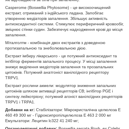
Casperome (Boswellia Phytosome) - це високоочищений
екстракт, отриманий з індійського ладана. Запобігає
утворенню медіаторів запалення. Збільшує активність
антиоксидантної системи. Стимулює периферичний кровообіг,
зміцнює стінки судин. Забезпечує надходження крові до місця
запалення.
Міталголтм - комбінація двох екстрактів з доведеною
протизапальною та знеболювальною дією.
Екстракт імбиру лікарського - це потужний антиоксидант та
інгібітор ферментів запального процесу. У місці запалення
знижує виділення медіоторів запалення та прозапальних
цитокінів. Потужний анатгоніст ванілоїдного рецептору
TRPV1.
Екстракт рослини акмели: модулятор зниження запальних
цитокінів шляхом активації рецепторів CВ; інгібітор PGE і
синтезу лейкотрієну; потужний агоніст ванілоїдних рецепторів
TRPV1 і TRPA1.
Добавки на кг:
Стабілізатори: Мікрокристалічна целюлоза E
460 49 300 мг - Гідроксипропілцелюлоза E 463 2 000 мг
Емульгатори: Лецитин lc322 41 240 мг;
Органолептичні добавки:
Boswellia serrata Roxb. ex Colebr.,