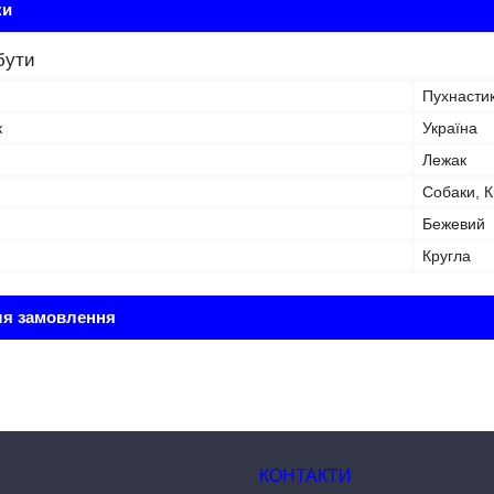
ки
бути
Пухнасти
к
Україна
Лежак
Собаки, К
Бежевий
Кругла
ля замовлення