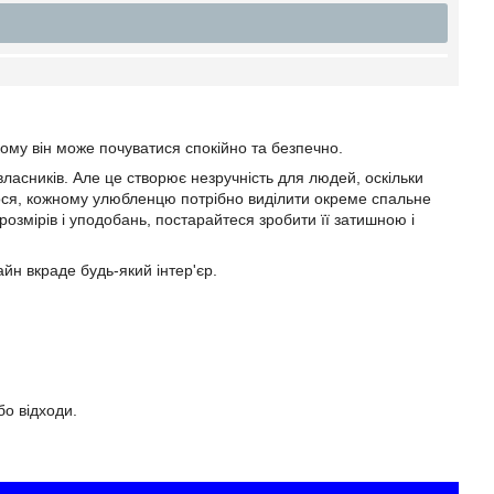
ому він може почуватися спокійно та безпечно.
власників. Але це створює незручність для людей, оскільки
алося, кожному улюбленцю потрібно виділити окреме спальне
розмірів і уподобань, постарайтеся зробити її затишною і
айн вкраде будь-який інтер'єр.
бо відходи.