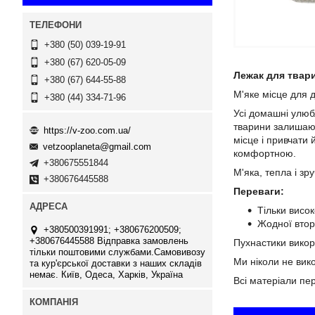
+380 (50) 039-19-91
+380 (67) 620-05-09
Лежак для твари
+380 (67) 644-55-88
М'яке місце для 
+380 (44) 334-71-96
Усі домашні улюбл
тварини залишают
https://v-zoo.com.ua/
місце і привчати 
vetzooplaneta@gmail.com
комфортною.
+380675551844
М'яка, тепла і з
+380676445588
Переваги:
Тільки висок
Жодної вто
+380500391991; +380676200509;
+380676445588 Відправка замовлень
Пухнастики викор
тільки поштовими службами.Самовивозу
Ми ніколи не вико
та кур'єрської доставки з наших складів
немає. Київ, Одеса, Харків, Україна
Всі матеріали пер