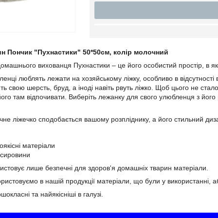
н Пончик "Пухнастики" 50*50см, колір молочний
домашнього вихованця Пухнастики – це його особистий простір, в як
енці люблять лежати на хозяйському ліжку, особливо в відсутності 
ь свою шерсть, бруд, а іноді навіть рвуть ліжко. Щоб цього не ст
його там відпочивати. Виберіть лежанку для свого улюбленця з його 
ручне ліжечко сподобається вашому розпліднику, а його стильний диз
оякісні матеріали
рсировини
истовує лише безпечні для здоров'я домашніх тварин матеріали.
ристовуємо в нашій продукції матеріали, що були у використанні, а
шокласні та найякісніші в галузі.