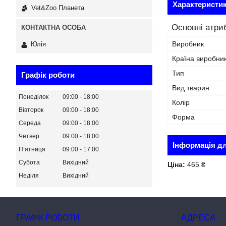
Характеристи
Vet&Zoo Планета
Основні атри
Виробник
Юлія
Країна виробни
Тип
Графік роботи
Вид тварин
Понеділок
09:00
18:00
Колір
Вівторок
09:00
18:00
Форма
Середа
09:00
18:00
Четвер
09:00
18:00
Інформація д
Пʼятниця
09:00
17:00
Субота
Вихідний
Ціна:
465 ₴
Неділя
Вихідний
ГРАФІК РОБОТИ