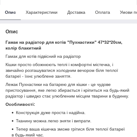
Опис
Характеристики
Доставка
Оплата
Умови п
Опис
Гамак на радіатор для котів "Пухнастики" 47*32*20см,
колір блакитний
Гамак для котів підвісний на радіатор
Кішки просто обожнюють теплі і комфортні містечка, і
звичайно розташуватися холодним вечором біля теплої
батареї - їхнє улюблене заняття.
Лежак Пухнастики на батарею для кішки - це чудове
пристосування, яке легко збирається і кріпиться на будь-який
радіатор і швидко стає улюбленим місцем тварини в будинку.
Особливості:
Конструкція дуже проста і надійна.
Тканину можна легко зняти і випрати.
Тепер ваша кішечка зможе грітися біля теплої батареї
в будь-який час.