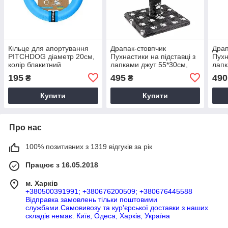
Кільце для апортування
Драпак-стовпчик
Драп
PITCHDOG діаметр 20см,
Пухнастики на підставці з
Пухн
колір блакитний
лапками джут 55*30см,
лапк
сірий
беж
195
495
490
₴
₴
Купити
Купити
Про нас
100% позитивних з 1319 відгуків за рік
Працює з 16.05.2018
м. Харків
+380500391991; +380676200509; +380676445588
Відправка замовлень тільки поштовими
службами.Самовивозу та кур'єрської доставки з наших
складів немає. Київ, Одеса, Харків, Україна