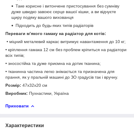
Таке корисне і витончене пристосування без сумніву
дуже швидко завоює серце вашої кішки, а ви відчуєте
щиру подяку вашого вихованця
Підходить до будь-яких типів радіаторів
Переваги м’якого гамаку на радіатор для котів:
• міцний металевий каркас витримує навантаження до 10 кг;
• кріплення гамака 12 см без проблем кріпиться на радіатори
всіх типів;
• зносостійка та дуже приємна на дотик тканина;
• тканинна частина легко знімається та призначена для
прання, як у пральній машині до ЗО градусів так і вручну.
Розмір:
47x32x20 см
Виробник:
Пухнастики, Україна
Приховати
Характеристики