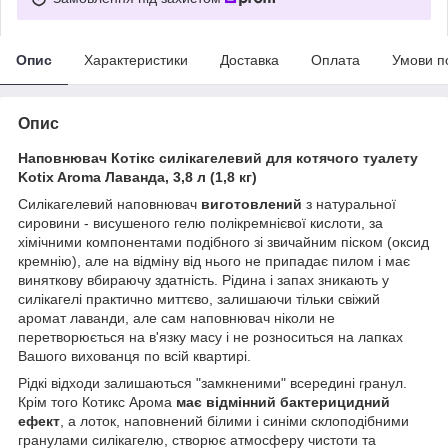
Опис
Характеристики
Доставка
Оплата
Умови п
Опис
Наповнювач Котікс силікагелевий для котячого туалету
Kotix Aroma Лаванда, 3,8 л (1,8 кг)
Силікагелевий наповнювач
виготовлений
з натуральної
сировини - висушеного гелю полікремнієвої кислоти, за
хімічними компонентами подібного зі звичайним піском (оксид
кремнію), але на відміну від нього не припадає пилом і має
виняткову вбираючу здатність. Рідина і запах зникають у
силікагелі практично миттєво, залишаючи тільки свіжий
аромат лаванди, але сам наповнювач ніколи не
перетворюється на в'язку масу і не розноситься на лапках
Вашого вихованця по всій квартирі.
Рідкі відходи залишаються "замкненими" всередині гранул.
Крім того Котикс Арома
має відмінний бактерицидний
ефект
, а лоток, наповнений білими і синіми склоподібними
гранулами силікагелю, створює атмосферу чистоти та