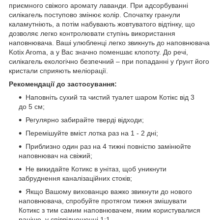
приємного свіжого аромату лаванди. При адсорбуванні
силікагель поступово змінює колір. Спочатку гранули
каламутніють, а потім набувають жовтуватого відтінку, що
дозволяє легко контролювати ступінь використання
наповнювача. Ваші улюбленці легко звикнуть до наповнювача
Kotix Aroma, а у Вас значно поменшає клопоту. До речі,
силікагель екологічно безпечний – при попаданні у ґрунт його
кристали сприяють меліорації.
Рекомендації до застосування:
Наповніть сухий та чистий туалет шаром Котікс від 3
до 5 см;
Регулярно забирайте тверді відходи;
Перемішуйте вміст лотка раз на 1 - 2 дні;
Приблизно один раз на 4 тижні повністю замінюйте
наповнювач на свіжий;
Не викидайте Котикс в унітаз, щоб уникнути
забруднення каналізаційних стоків;
Якщо Вашому вихованцю важко звикнути до нового
наповнювача, спробуйте протягом тижня змішувати
Котикс з тим самим наповнювачем, яким користувалися
раніше, у співвідношенні 1:1.