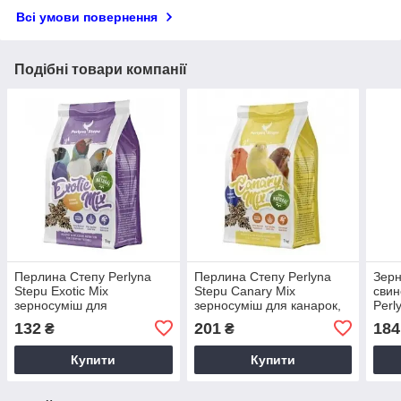
Всі умови повернення
Подібні товари компанії
Перлина Степу Perlyna
Перлина Степу Perlyna
Зерн
Stepu Exotic Mix
Stepu Canary Mix
свин
зерносуміш для
зерносуміш для канарок,
Perl
екзотичних птахів, 1кг
1кг
Menu
132
201
184
₴
₴
Купити
Купити