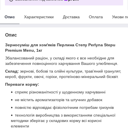
Опис
Характеристики
Доставка
Оплата
Умови п
Опис
Зерносуміш для хом'яків Перлина Степу Perlyna Stepu
Premium Menu, 1кг
Збалансований раціон, у складі якого є все необхідне для
забезпечення повноцінного харчування Вашого улюбленця.
Склад:
зернові, бобові та олійні культури, трав'яний гранулят,
кероб, фрукти, овочі, горіхи, протеїново-мінеральний бісквіт.
Переваги корму:
сприяє різноманітності у щоденному харчуванні
не містить ароматизаторів та штучних добавок
повністю відповідає фізіологічним потребам гризунів
технологія виробництва з використанням спеціальної
методики зберігає у складових корму всі корисні
елементи