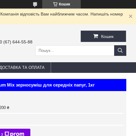
Кошик
. Компанія відповість Вам найближчим часом. Напишіть номер
Кошик
0 (67) 644-55-88
ДОСТАВКА ТА ОПЛАТА
um Mix зерносуміш для середніх папуг, 1кг
200 ₴
 з