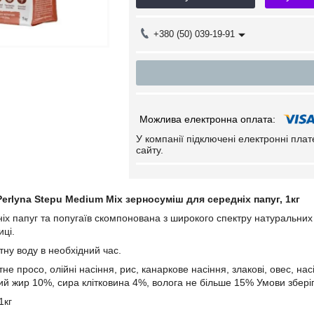
+380 (50) 039-19-91
У компанії підключені електронні пла
сайту.
erlyna Stepu Medium Mix зерносуміш для середніх папуг, 1кг
іх папуг та попугаїв скомпонована з широкого спектру натуральних 
иці.
тну воду в необхідний час.
не просо, олійні насіння, рис, канаркове насіння, злакові, овес, нас
ий жир 10%, сира клітковина 4%, волога не більше 15% Умови збері
1кг