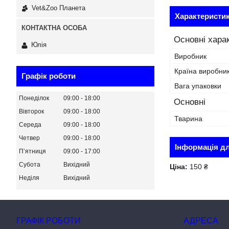
Vet&Zoo Планета
Характеристи
Основні хара
Юлія
Виробник
Країна виробни
Графік роботи
Вага упаковки
Понеділок
09:00
18:00
Основні
Вівторок
09:00
18:00
Тварина
Середа
09:00
18:00
Четвер
09:00
18:00
Інформація д
Пʼятниця
09:00
17:00
Субота
Вихідний
Ціна:
150 ₴
Неділя
Вихідний
ГРАФІК РОБОТИ