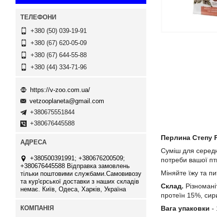
+380 (50) 039-19-91
+380 (67) 620-05-09
+380 (67) 644-55-88
+380 (44) 334-71-96
https://v-zoo.com.ua/
vetzooplaneta@gmail.com
+380675551844
+380676445588
Перлина Степу P
Суміш для середн
+380500391991; +380676200509;
потреби вашої пт
+380676445588 Відправка замовлень
Міняйте їжу та пи
тільки поштовими службами.Самовивозу
та кур'єрської доставки з наших складів
Склад.
Різноманіт
немає. Київ, Одеса, Харків, Україна
протеїн 15%, сир
Вага упаковки
- 