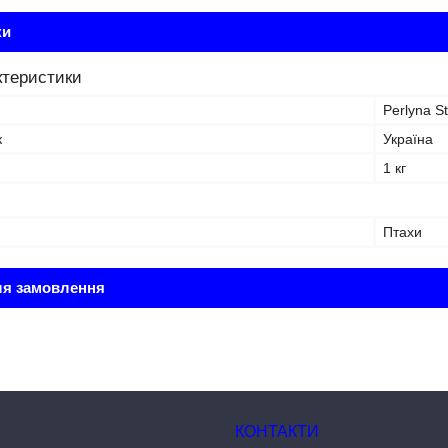
ки
ктеристики
Perlyna S
к
Україна
1 кг
Птахи
ля замовлення