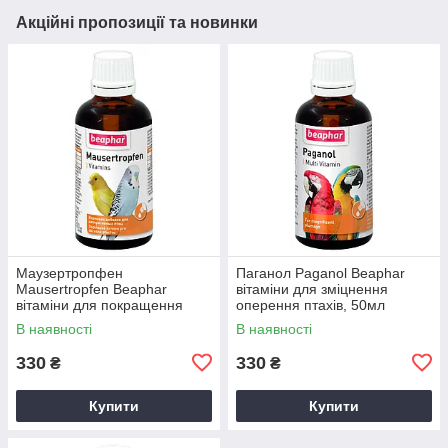
Акційні пропозиції та новинки
Маузертропфен
Паганол Paganol Beaphar
Mausertropfen Beaphar
вітаміни для зміцнення
вітаміни для покращення
оперення птахів, 50мл
яскравості кольору пір’я
В наявності
В наявності
птахів, 50мл
330
330
₴
₴
Купити
Купити