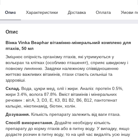
Опис
Характеристики
Доставка
Оплата
Умови п
Опис
Вінка Vinka Beaphar вітамінно-мінеральний комплекс для
птахів, 50 мл
Зміцнює опірність організму птахів, які утримуються у
вольєрах та клітках (особливо пташенят), сприяє швидкому і
повному линянню. Завдяки належному співвідношенню
життєво важливих вітамінів, птахи стають сильніші та
здоровіші.
Склад.
Вода, цукри мед, олії і жири. Аналіз: протеїн 0.5%,
жири 3.4%, волога 87.8%. Вміст вітамінів і мінеральних
речовин : віт.А, З, D3, Е, К3, В1 В2, B6, B12, пантотенат
кальцію, нікотинамід, біотин, холін.
Дозування.
Кількість препарату залежить від ваги птаха.
Спосіб використання.
Додайте необхідну кількість
препарату до корму птахів або в питну воду. У випадку, якщо
додаєте розчин в питну воду, то на цей час видаліть усю іншу