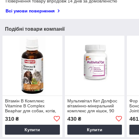
Повернення товару впродовж 14 днів за домовленістю
Всі умови повернення
Подібні товари компанії
Вітамін B Комплекс
Мультивітал Кет Долфос
Фор 
Vitamine B Complex
вітамінно-мінеральний
Бонс
Beaphar для собак, котів,
комплекс для кішок, 90
Join
птахів і гризунів, 50 мл
пігулок
міне
310
430
461
₴
₴
для 
Купити
Купити