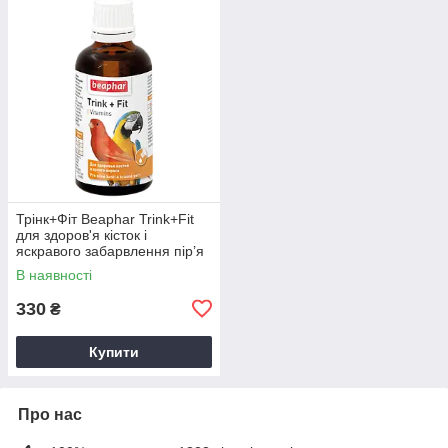
Трінк+Фіт Beaphar Trink+Fit
для здоров'я кісток і
яскравого забарвлення пір’я
птахів, 50 мл
В наявності
330
₴
Купити
Про нас