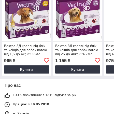
Вектра 3Д краплі від бліх
Вектра 3Д краплі від бліх
Вект
та кліщів для собак вагою
та кліщів для собак вагою
та к
від 1,5 до 4кг, 3*0,8мл
від 25 до 40кг, 3*4.7мл
від 
965
1 155
975
₴
₴
Купити
Купити
Про нас
100% позитивних з 1319 відгуків за рік
Працює з 16.05.2018
м. Харків