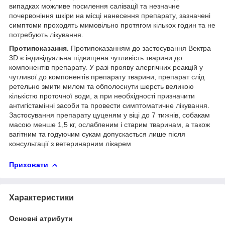
випадках можливе посилення салівації та незначне
почервоніння шкіри на місці нанесення препарату, зазначені
симптоми проходять мимовільно протягом кількох годин та не
потребують лікування.
Протипоказання.
Протипоказанням до застосування Вектра
3D є індивідуальна підвищена чутливість тварини до
компонентів препарату. У разі прояву алергічних реакцій у
чутливої до компонентів препарату тварини, препарат слід
ретельно змити милом та обполоснути шерсть великою
кількістю проточної води, а при необхідності призначити
антигістамінні засоби та провести симптоматичне лікування.
Застосування препарату цуценям у віці до 7 тижнів, собакам
масою менше 1,5 кг, ослабленим і старим тваринам, а також
вагітним та годуючим сукам допускається лише після
консультації з ветеринарним лікарем
Приховати
Характеристики
Основні атрибути