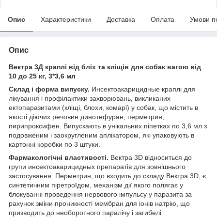
Опис
Характеристики
Доставка
Оплата
Умови п
Опис
Вектра 3Д краплі від бліх та кліщів для собак вагою від
10 до 25 кг, 3*3,6 мл
Склад і форма випуску.
Инсектоакарицидные краплі для
лікування і профілактики захворювань, викликаних
ектопаразитами (кліщі, блохи, комарі) у собак, що містить в
якості діючих речовин динотефуран, перметрин,
пирипроксифен. Випускають в унікальних піпетках по 3,6 мл з
подовженим і заокругленим аплікатором, які упаковують в
картонні коробки по 3 штуки.
Фармакологічні властивості.
Вектра 3D відноситься до
групи инсектоакарицидных препаратів для зовнішнього
застосування. Перметрин, що входить до складу Вектра 3D, є
синтетичним піретроїдом, механізм дії якого полягає у
блокуванні проведення нервового імпульсу у паразита за
рахунок зміни проникності мембран для іонів натрію, що
призводить до необоротного паралічу і загибелі