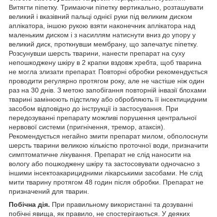
Витягти піпетку. Тримаючи піпетку вертикально, розташувати
великий і вказівний пальці однієї руки під великим диском
аплікатора, іншою рукою взяти наконечник аплікатора над
маленьким диском і з насиллям натиснути вниз до упору у
великий диск, проткнувши мембрану, що запечатує піпетку.
Розсунувши шерсть тварини, нанести препарат на суху
непошкоджену шкіру в 2 крапки вздовж хребта, щоб тварина
не могла злизати препарат. Повторні обробки рекомендується
проводити регулярно протягом року, але не частіше ніж один
раз на 30 днів. З метою запобігання повторній інвазії блохами
тварині замінюють підстилку або обробляють її інсектицидним
засобом відповідно до інструкції із застосування. При
передозуванні препарату можливі порушення центральної
нервової системи (пригнічення, тремор, атаксія).
Рекомендується негайно змити препарат милом, обполоснути
шерсть тварини великою кількістю проточної води, призначити
симптоматичне лікування. Препарат не слід наносити на
вологу або пошкоджену шкіру та застосовувати одночасно з
іншими інсектоакарицидними лікарськими засобами. Не слід
мити тварину протягом 48 годин після обробки. Препарат не
призначений для тварин.
Побічна дія.
При правильному використанні та дозуванні
побічні явища, як правило, не спостерігаються. У деяких