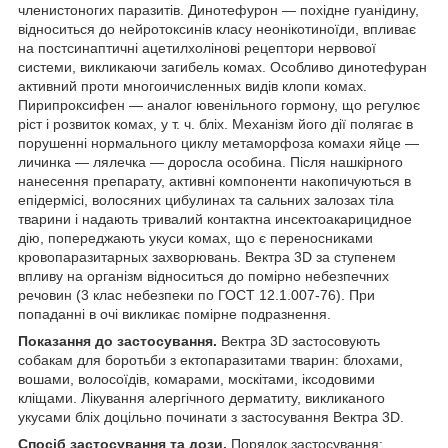
членистоногих паразитів. Динотефурон — похідне гуанідину,
відноситься до нейротоксинів класу неонікотиноїди, впливає
на постсинаптичні ацетилхолінові рецептори нервової
системи, викликаючи загибель комах. Особливо динотефуран
активний проти многоичисленных видів клопи комах.
Пирипроксифен — аналог ювенільного гормону, що регулює
ріст і розвиток комах, у т. ч. бліх. Механізм його дії полягає в
порушенні нормального циклу метаморфоза комахи яйце —
личинка — лялечка — доросла особина. Після нашкірного
нанесення препарату, активні компоненти накопичуються в
епідермісі, волосяних цибулинах та сальних залозах тіла
тварини і надають тривалий контактна инсектоакарицидное
дію, попереджають укуси комах, що є переносниками
кровопаразитарных захворювань. Вектра 3D за ступенем
впливу на організм відноситься до помірно небезпечних
речовин (3 клас небезпеки по ГОСТ 12.1.007-76). При
попаданні в очі викликає помірне подразнення.
Показання до застосування.
Вектра 3D застосовують
собакам для боротьби з ектопаразитами тварин: блохами,
вошами, волосоїдів, комарами, москітами, іксодовими
кліщами. Лікування алергічного дерматиту, викликаного
укусами бліх доцільно починати з застосування Вектра 3D.
Спосіб застосування та дози.
Порядок застосування: