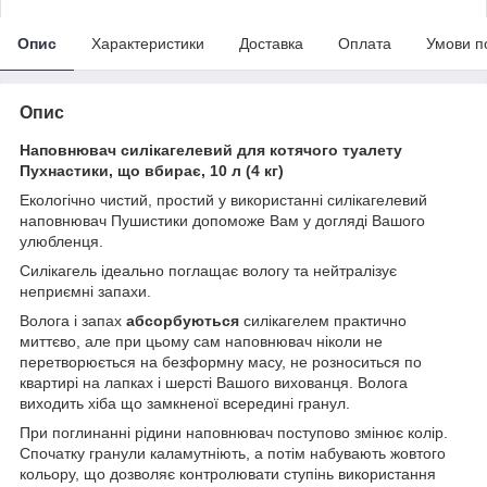
Опис
Характеристики
Доставка
Оплата
Умови п
Опис
Наповнювач силікагелевий для котячого туалету
Пухнастики, що вбирає, 10 л (4 кг)
Екологічно чистий, простий у використанні силікагелевий
наповнювач Пушистики допоможе Вам у догляді Вашого
улюбленця.
Силікагель ідеально поглащає вологу та нейтралізує
неприємні запахи.
Волога і запах
абсорбуються
силікагелем практично
миттєво, але при цьому сам наповнювач ніколи не
перетворюється на безформну масу, не розноситься по
квартирі на лапках і шерсті Вашого вихованця. Волога
виходить хіба що замкненої всередині гранул.
При поглинанні рідини наповнювач поступово змінює колір.
Спочатку гранули каламутніють, а потім набувають жовтого
кольору, що дозволяє контролювати ступінь використання