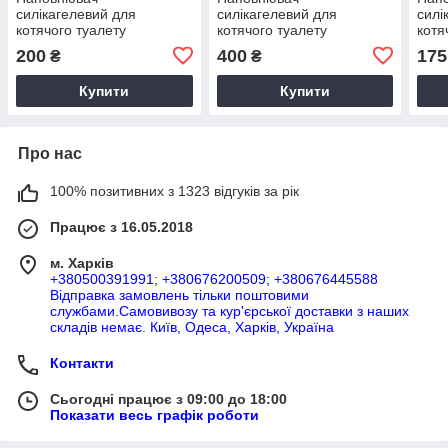
силікагелевий для
силікагелевий для
силі
котячого туалету
котячого туалету
котя
Пухнастики, всмоктуючий,
Пухнастики, всмоктуючий,
всмо
200
400
175
₴
₴
3,6 л (1,4 кг)
7,2 л (2,8 кг)
Купити
Купити
Про нас
100% позитивних з 1323 відгуків за рік
Працює з 16.05.2018
м. Харків
+380500391991; +380676200509; +380676445588
Відправка замовлень тільки поштовими
службами.Самовивозу та кур'єрської доставки з наших
складів немає. Київ, Одеса, Харків, Україна
Контакти
Сьогодні працює з 09:00 до 18:00
Показати весь графік роботи