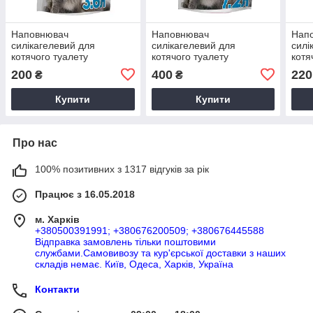
Наповнювач
Наповнювач
Нап
силікагелевий для
силікагелевий для
силі
котячого туалету
котячого туалету
котя
Пухнастики, всмоктуючий,
Пухнастики, всмоктуючий,
Arom
200
400
220
₴
₴
3,6 л (1,4 кг)
7,2 л (2,8 кг)
вбира
Купити
Купити
Про нас
100% позитивних з 1317 відгуків за рік
Працює з 16.05.2018
м. Харків
+380500391991; +380676200509; +380676445588
Відправка замовлень тільки поштовими
службами.Самовивозу та кур'єрської доставки з наших
складів немає. Київ, Одеса, Харків, Україна
Контакти