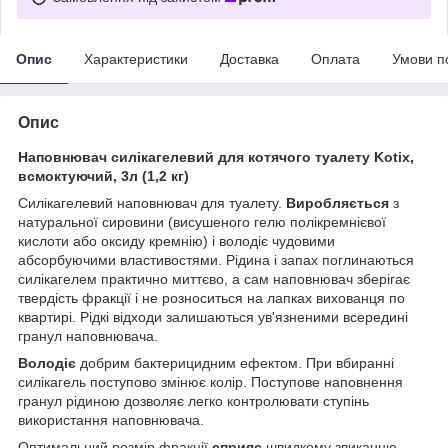
Опис
Характеристики
Доставка
Оплата
Умови п
Опис
Наповнювач силікагелевий для котячого туалету Kotix,
всмоктуючий, 3л (1,2 кг)
Силікагелевий наповнювач для туалету.
Виробляється
з
натуральної сировини (висушеного гелю полікремнієвої
кислоти або оксиду кремнію) і володіє чудовими
абсорбуючими властивостями. Рідина і запах поглинаються
силікагелем практично миттєво, а сам наповнювач зберігає
твердість фракції і не розноситься на лапках вихованця по
квартирі. Рідкі відходи залишаються ув'язненими всередині
гранул наповнювача.
Володіє
добрим бактерицидним ефектом. При вбиранні
силікагель поступово змінює колір. Поступове наповнення
гранул рідиною дозволяє легко контролювати ступінь
використання наповнювача.
Оптимальний розмір фракції
сприяє
швидкому звиканню