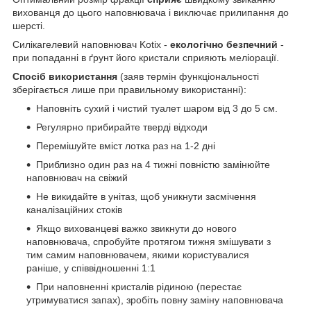
вихованця до цього наповнювача і виключає прилипання до
шерсті.
Силікагелевий наповнювач Kotix -
екологічно безпечний
-
при попаданні в ґрунт його кристали сприяють меліорації.
Спосіб використання
(заяв термін функціональності
зберігається лише при правильному використанні):
Наповніть сухий і чистий туалет шаром від 3 до 5 см.
Регулярно прибирайте тверді відходи
Перемішуйте вміст лотка раз на 1-2 дні
Приблизно один раз на 4 тижні повністю замінюйте
наповнювач на свіжий
Не викидайте в унітаз, щоб уникнути засмічення
каналізаційних стоків
Якщо вихованцеві важко звикнути до нового
наповнювача, спробуйте протягом тижня змішувати з
тим самим наповнювачем, якими користувалися
раніше, у співвідношенні 1:1
При наповненні кристалів рідиною (перестає
утримуватися запах), зробіть повну заміну наповнювача