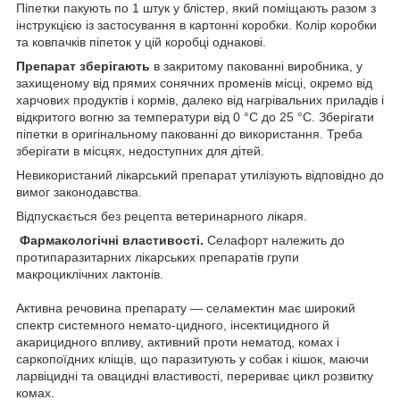
Піпетки пакують по 1 штук у блістер, який поміщають разом з
інструкцією із застосування в картонні коробки. Колір коробки
та ковпачків піпеток у цій коробці однакові.
Препарат зберігають
в закритому пакованні виробника, у
захищеному від прямих сонячних променів місці, окремо від
харчових продуктів і кормів, далеко від нагрівальних приладів і
відкритого вогню за температури від 0 °C до 25 °C. Зберігати
піпетки в оригінальному пакованні до використання. Треба
зберігати в місцях, недоступних для дітей.
Невикористаний лікарський препарат утилізують відповідно до
вимог законодавства.
Відпускається без рецепта ветеринарного лікаря.
Фармакологічні властивості.
Селафорт належить до
протипаразитарних лікарських препаратів групи
макроциклічних лактонів.
Активна речовина препарату — селамектин має широкий
спектр системного немато-цидного, інсектицидного й
акарицидного впливу, активний проти нематод, комах і
саркопоїдних кліщів, що паразитують у собак і кішок, маючи
ларвіцидні та овацидні властивості, перериває цикл розвитку
комах.