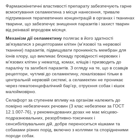
Фармакокінетичні властивості препарату забезпечують гарне
всмоктування селамектина з місця нанесення, тривале
підтримання терапевтичних концентрацій в органах і тканинах
тварини, що забезпечує знищення паразитів і захист тварин
від реінвазії впродовж місяця.
Механізм дії селамектину
полягає в його здатності
зв'язуватися з рецепторами клітин (м'язової та нервової
тканини) паразитів, підвищувати проникність мембран для
іонів хлору, що викликає блокаду провідності нервових і
м'язових клітин у нематод, комах, кліщів і призводить до
паралічу та загибелі паразитів. З огляду на те, що в ссавців
рецептори, чутливі до селамектину, локалізовані тільки в
центральній нервовій системі, а селамектин не проникає
через гематоенцефалічний бар'єр, отруєння собак і кішок
малоймовірно.
Селафорт за ступенем впливу на організм належить до
помірно небезпечних речовин (3 клас небезпеки за ГОСТ
12.1.007-76), у рекомендованих дозах не має місцево-
подразнювальних, резорбтивно-токсичних і
сенсибілізувальних дій, добре переноситься кішками та
собаками різних порід, включно з коллями та спорідненими
породи собак.