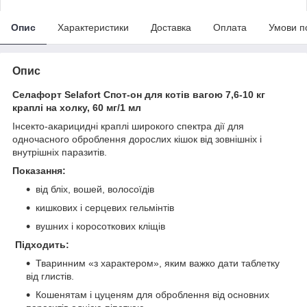
Опис
Характеристики
Доставка
Оплата
Умови п
Опис
Селафорт Selafort Спот-он для котів вагою 7,6-10 кг
краплі на холку, 60 мг/1 мл
Інсекто-акарицидні краплі широкого спектра дії для
одночасного оброблення дорослих кішок від зовнішніх і
внутрішніх паразитів.
Показання:
від бліх, вошей, волосоїдів
кишкових і серцевих гельмінтів
вушних і коросоткових кліщів
Підходить:
Тваринним «з характером», яким важко дати таблетку
від глистів.
Кошенятам і цуценям для оброблення від основних