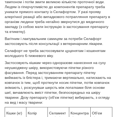
тампоном і потім змити великою кількістю проточної води.
Людям із гіперчутливістю до компонентів препарату треба
уникати прямого контакту із Селафортом. У разі прояву
алергічної реакції або випадкового потрапляння препарату в
організм людини треба негайно звернутися до медичного
закладу (з собою мати інструкцію із застосування препарату
та етикетку).
Вагітним і лактувальним самицям за потреби Селафорт
застосовують після консультації з ветеринарним лікарем.
Селафорт не треба застосовувати цуценятам і кошенятам
молодшого 6-тижневого віку.
Застосовують кішкам через одноразове нанесення на суху
неушкоджену шкіру, використовуючи піпетки різного
фасування. Перед застосуванням препарату піпетку
виймають із блістера і, тримаючи вертикально, натискають на
ковпачок із тим, щоб проткнути носик піпетки, потім ковпачок
знімають і, розсунувши шерсть між лопатками біля основи
шиї, вичавлюють вміст піпетки, безпосередньо на шкіру
тварини. Дозу препарату (об'єм піпетки) вибирають, з огляду
на вид і масу тварини:
Кішки (кг)
Колір
Селамект
Концентра
Об'єм