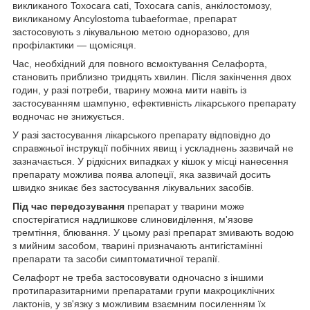
викликаного Toxocara cati, Toxocara canis, анкілостомозу,
викликаному Ancylostoma tubaeformae, препарат
застосовують з лікувальною метою одноразово, для
профілактики — щомісяця.
Час, необхідний для повного всмоктування Селафорта,
становить приблизно тридцять хвилин. Після закінчення двох
годин, у разі потреби, тварину можна мити навіть із
застосуванням шампуню, ефективність лікарського препарату
водночас не знижується.
У разі застосування лікарського препарату відповідно до
справжньої інструкції побічних явищ і ускладнень зазвичай не
зазначається. У рідкісних випадках у кішок у місці нанесення
препарату можлива поява алопеції, яка зазвичай досить
швидко зникає без застосування лікувальних засобів.
Під час передозування
препарат у тварини може
спостерігатися надлишкове слиновиділення, м'язове
тремтіння, блювання. У цьому разі препарат змивають водою
з мийним засобом, тварині призначають антигістамінні
препарати та засоби симптоматичної терапії.
Селафорт не треба застосовувати одночасно з іншими
протипаразитарними препаратами групи макроциклічних
лактонів, у зв'язку з можливим взаємним посиленням їх