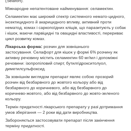
(Selafort).
Міжнародне непатентоване найменування: селамектин.
Селамектин має широкий спектр системного немато-цидного,
інсектицидного й акарицидного впливу, активний проти
нематод, комах і саркопоїдних кліщів, що паразитують у собак
і кішок, маючи ларвіцидні та овацидні властивості, перериває
цикл розвитку комах.
Лікарська форма:
розчин для зовнішнього
застосування. Селафорт для кішок у формі 6% розчину як
активну речовину містить селамектин 60 мг/мл і допоміжні
речовини: ізопропіловий спирт, бутилгідрокситолуол,
диметилсульфоксид.
За зовнішнім виглядом препарат являє собою прозорий
розчин від безбарвного до жовтого кольору або від
безбарвного до коричневого, або від безбарвного до
коричнево-жовтого, або від безбарвного до жовто-зеленого
кольору.
Термін придатності лікарського препарату у разі дотримання
умов зберігання — 2 роки від дати виробництва.
Забороняється застосовувати препарат після закінчення
терміну придатності.