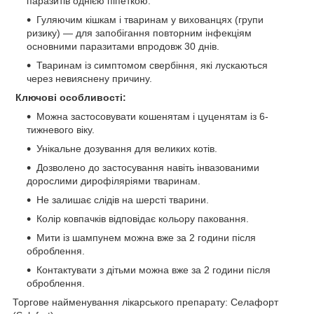
паразитів однією піпеткою.
Гуляючим кішкам і тваринам у вихованцях (групи
ризику) — для запобігання повторним інфекціям
основними паразитами впродовж 30 днів.
Тваринам із симптомом свербіння, які лускаються
через невияснену причину.
Ключові особливості:
Можна застосовувати кошенятам і цуценятам із 6-
тижневого віку.
Унікальне дозування для великих котів.
Дозволено до застосування навіть інвазованими
дорослими дирофіляріями тваринам.
Не залишає слідів на шерсті тварини.
Колір ковпачків відповідає кольору паковання.
Мити із шампунем можна вже за 2 години після
оброблення.
Контактувати з дітьми можна вже за 2 години після
оброблення.
Торгове найменування лікарського препарату: Селафорт