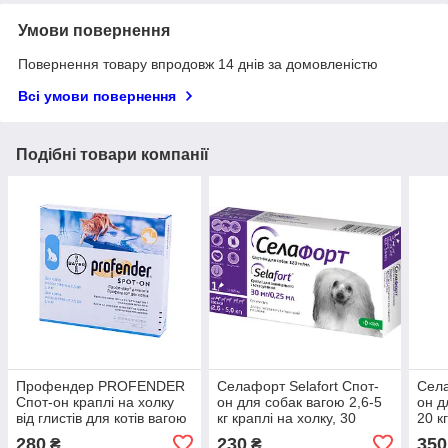
Умови повернення
Повернення товару впродовж 14 днів за домовленістю
Всі умови повернення
Подібні товари компанії
Профендер PROFENDER
Селафорт Selafort Спот-
Села
Спот-он краплі на холку
он для собак вагою 2,6-5
он д
від глистів для котів вагою
кг краплі на холку, 30
20 к
від 2,5 до 5 кг, 1 піпетка
мг/0,25 мл
мг/1
280
230
350
₴
₴