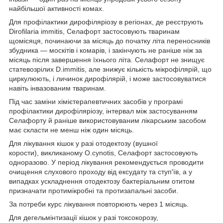
найбільшої активності комах.
Для профілактики дирофіляріозу в регіонах, де реєструють
Dirofilaria immitis, Селафорт застосовують тваринам
щомісяця, починаючи за місяць до початку літа переносників
збудника — москітів і комарів, і закінчують не раніше ніж за
місяць після завершення їхнього літа. Селафорт не знищує
статевозрілих D.immitis, але знижує кількість мікрофілярій, що
циркулюють, і личинок дирофілярій, і може застосовуватися
навіть інвазованим тваринам.
Під час заміни хімієтерапевтичних засобів у програмі
профілактики дирофіляріозу, інтервал між застосуванням
Селафорту й раніше використовуваним лікарським засобом
має скласти не менш ніж один місяць.
Для лікування кішок у разі отодектозу (вушної
корости), викликаному O.cynotis, Селафорт застосовують
одноразово. У період лікування рекомендується проводити
очищення слухового проходу від ексудату та ступ'їв, а у
випадках ускладнення отодектозу бактеріальним отитом
призначати протимікробні та протизапальні засоби.
За потреби курс лікування повторюють через 1 місяць.
Для дегельмінтизації кішок у разі токсокорозу,