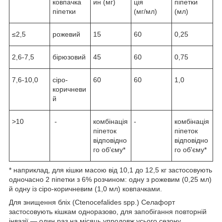
ковпачка
ин (мг)
ція
піпетки
піпетки
(мг/мл)
(мл)
≤2,5
рожевий
15
60
0,25
2,6-7,5
бірюзовий
45
60
0,75
7,6-10,0
сіро-
60
60
1,0
коричневи
й
>10
-
комбінація
-
комбінація
піпеток
піпеток
відповідно
відповідно
го об'єму*
го об'єму*
* наприклад, для кішки масою від 10,1 до 12,5 кг застосовують
одночасно 2 піпетки з 6% розчином: одну з рожевим (0,25 мл)
й одну із сіро-коричневим (1,0 мл) ковпачками.
Для знищення бліх (Ctenocefalides spp.) Селафорт
застосовують кішкам одноразово, для запобігання повторній
інвазії — один раз на місяць упродовж усього сезону