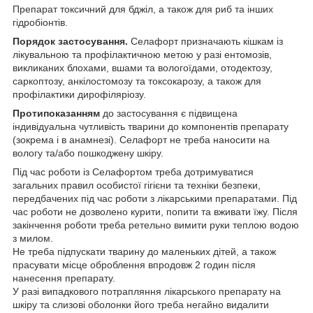
Препарат токсичний для бджіл, а також для риб та інших
гідробіонтів.
Порядок застосування.
Селафорт призначають кішкам із
лікувальною та профілактичною метою у разі ентомозів,
викликаних блохами, вшами та вологоїдами, отодектозу,
саркоптозу, анкілостомозу та токсокарозу, а також для
профілактики дирофіляріозу.
Протипоказанням
до застосування є підвищена
індивідуальна чутливість тварини до компонентів препарату
(зокрема і в анамнезі). Селафорт не треба наносити на
вологу та/або пошкоджену шкіру.
Під час роботи із Селафортом треба дотримуватися
загальних правил особистої гігієни та техніки безпеки,
передбачених під час роботи з лікарськими препаратами. Під
час роботи не дозволено курити, попити та вживати їжу. Після
закінчення роботи треба ретельно вимити руки теплою водою
з милом.
Не треба підпускати тварину до маленьких дітей, а також
прасувати місце оброблення впродовж 2 годин після
нанесення препарату.
У разі випадкового потрапляння лікарського препарату на
шкіру та слизові оболонки його треба негайно видалити