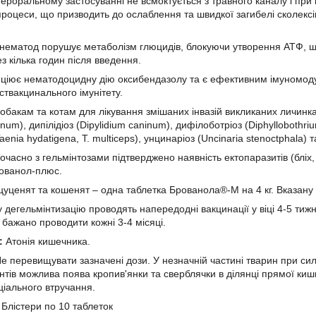
пероральному застосуванні не всмоктується з травного каналу і при 
роцеси, що призводить до ослаблення та швидкої загибелі сколексі
 нематод порушує метаболізм глюцидів, блокуючи утворення АТФ, що 
з кілька годин після введення.
нціює нематодоцидну дію оксибендазолу та є ефективним імуномод
ствакцинального імунітету.
Собакам та котам для лікування змішаних інвазій викликаних личинк
num), дипілідіоз (Dipylidium caninum), дифілоботріоз (Diphyllobothrium
Taenia hydatigena, T. multiceps), унцинаріоз (Uncinaria stenoctphala) 
часно з гельмінтозами підтверджено наявність ектопаразитів (бліх,
рованол-плюс.
уценят та кошенят – одна таблетка Брованола®-М на 4 кг. Вказану д
егельмінтизацію проводять напередодні вакцинації у віці 4-5 тижні
 бажано проводити кожні 3-4 місяці.
:
Атонія кишечника.
е перевищувати зазначені дози. У незначній частині тварин при сил
нтів можлива поява кропив'янки та сверблячки в ділянці прямої кишк
ціального втручання.
:
Блістери по 10 таблеток