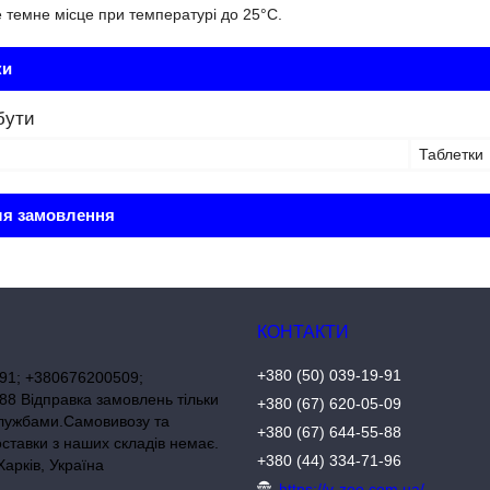
 темне місце при температурі до 25°С.
ки
бути
Таблетки
ля замовлення
+380 (50) 039-19-91
91; +380676200509;
8 Відправка замовлень тільки
+380 (67) 620-05-09
лужбами.Самовивозу та
+380 (67) 644-55-88
оставки з наших складів немає.
+380 (44) 334-71-96
Харків, Україна
https://v-zoo.com.ua/