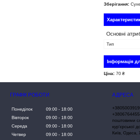
Зберігання:
Сухе
Характеристи
Основні атри
Тип
Інформація д
Ціна:
70 ₴
ГРАФІК РОБОТИ
+3805003919
Понеділок
09:00
18:00
+38067644558
Вівторок
09:00
18:00
поштовими с
Середа
09:00
18:00
кур'єрської д
Київ, Одеса, 
Четвер
09:00
18:00