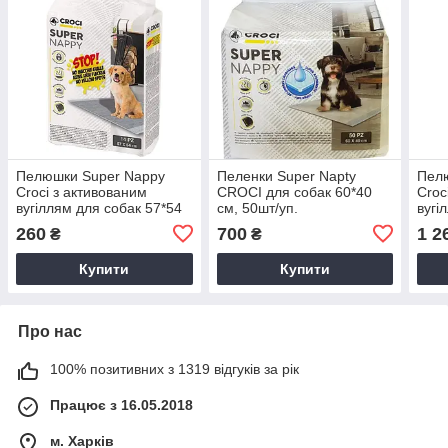
Пелюшки Super Nappy
Пеленки Super Napty
Пел
Croci з активованим
CROCI для собак 60*40
Croc
вугіллям для собак 57*54
см, 50шт/уп.
вугі
см, 14шт/уп.
40ш
260
700
1 2
₴
₴
Купити
Купити
Про нас
100% позитивних з 1319 відгуків за рік
Працює з 16.05.2018
м. Харків