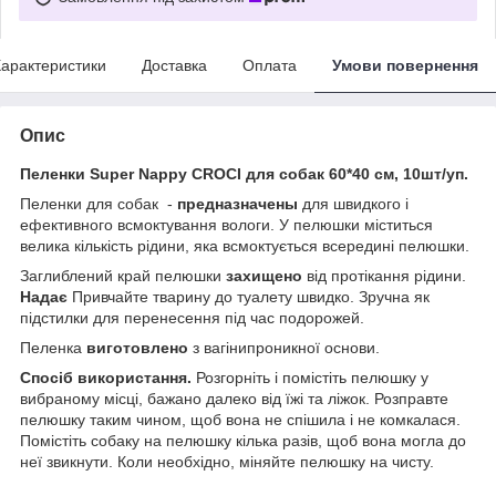
арактеристики
Доставка
Оплата
Умови повернення
Опис
Пеленки Super Nappy CROCI для собак 60*40 см, 10шт/уп.
Пеленки для собак -
предназначены
для швидкого і
ефективного всмоктування вологи. У пелюшки міститься
велика кількість рідини, яка всмоктується всередині пелюшки.
Заглиблений край пелюшки
захищено
від протікання рідини.
Надає
Привчайте тварину до туалету швидко. Зручна як
підстилки для перенесення під час подорожей.
Пеленка
виготовлено
з вагінипроникної основи.
Спосіб використання.
Розгорніть і помістіть пелюшку у
вибраному місці, бажано далеко від їжі та ліжок. Розправте
пелюшку таким чином, щоб вона не спішила і не комкалася.
Помістіть собаку на пелюшку кілька разів, щоб вона могла до
неї звикнути. Коли необхідно, міняйте пелюшку на чисту.