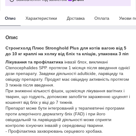
Опис
Характеристики
Доставка
Оплата
Умови п
Опис
Стронгхолд Плюс Stronghold Plus для котів вагою від 5
до 10 кг краплі на холку від бліх та кліщів, упаковка 3 піп
Лікування та профілактика
інвазії блох, викликані
Ctenocephalides SPP. протягом 1 місяця після введення однієї
дози препарату. Завдяки діяльності adulticide, ларвіциду та
овіциду препарату. Продукт має овіцидну активність протягом
3 тижнів після введення.
При зниженні кількості фішок, щомісяця лікування вагітних і
тварин, що годують, допоможе запобігти зараженню цуценят і
кошенят від бліх у віці до 7 тижнів.
Препарат може бути інтегрований у терапевтичні програми
проти алергічного дерматиту бліх (FAD) і при його
овіцидальній та ларвіцидній діяльності може сприяти
контролю існуючих інвазій у середовищі тварини.
- Профілактика захворювань серцевого хробака.