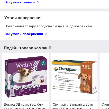
Всі умови оплати
Умови повернення
Повернення товару впродовж 14 днів за домовленістю
Всі умови повернення
Подібні товари компанії
Вектра 3Д краплі від бліх
Сімпаріка Simparica 20мг
Сімп
та кліщів для собак вагою
для собак вагою від 5 до
для 