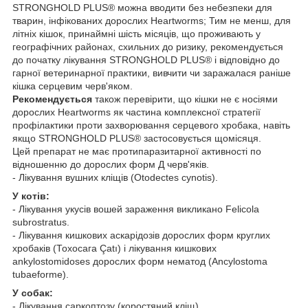
STRONGHOLD PLUS® можна вводити без небезпеки для
тварин, інфікованих дорослих Heartworms; Тим не менш, для
літніх кішок, принаймні шість місяців, що проживають у
географічних районах, схильних до ризику, рекомендується
до початку лікування STRONGHOLD PLUS® і відповідно до
гарної ветеринарної практики, вивчити чи заражалася раніше
кішка серцевим черв'яком.
Рекомендується
також перевірити, що кішки не є носіями
дорослих Heartworms як частина комплексної стратегії
профілактики проти захворювання серцевого хробака, навіть
якщо STRONGHOLD PLUS® застосовується щомісяця.
Цей препарат не має протипаразитарної активності по
відношенню до дорослих форм Д черв'яків.
- Лікування вушних кліщів (Otodectes cynotis).
У котів:
- Лікування укусів вошей зараження викликано Felicola
subrostratus.
- Лікування кишкових аскарідозів дорослих форм круглих
хробаків (Тохосага Çatı) і лікування кишкових
ankylostomidoses дорослих форм нематод (Ancylostoma
tubaeforme).
У собак:
- Лікування саркоптозу (коростяний кліщ).