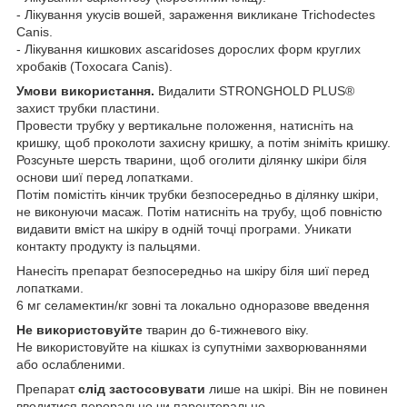
- Лікування укусів вошей, зараження викликане Trichodectes
Canis.
- Лікування кишкових ascaridoses дорослих форм круглих
хробаків (Тохосага Canis).
Умови використання.
Видалити STRONGHOLD PLUS®
захист трубки пластини.
Провести трубку у вертикальне положення, натисніть на
кришку, щоб проколоти захисну кришку, а потім зніміть кришку.
Розсуньте шерсть тварини, щоб оголити ділянку шкіри біля
основи шиї перед лопатками.
Потім помістіть кінчик трубки безпосередньо в ділянку шкіри,
не виконуючи масаж. Потім натисніть на трубу, щоб повністю
видавити вміст на шкіру в одній точці програми. Уникати
контакту продукту із пальцями.
Нанесіть препарат безпосередньо на шкіру біля шиї перед
лопатками.
6 мг селамектин/кг зовні та локально одноразове введення
Не використовуйте
тварин до 6-тижневого віку.
Не використовуйте на кішках із супутніми захворюваннями
або ослабленими.
Препарат
слід застосовувати
лише на шкірі. Він не повинен
вводитися перорально чи парентерально.