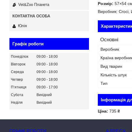
Розмір:
57×54 с
Vet&Zoo Планета
Виробник: Croci,
Характеристи
Юлія
Основні
Графік роботи
Виробник
Понеділок
09:00
18:00
Країна виробни
Вівторок
09:00
18:00
Вид тварин
Середа
09:00
18:00
Кількість штук
Четвер
09:00
18:00
Тип
Пʼятниця
09:00
17:00
Субота
Вихідний
Інформація д
Неділя
Вихідний
Ціна:
735 ₴
ГРАФІК РОБОТИ