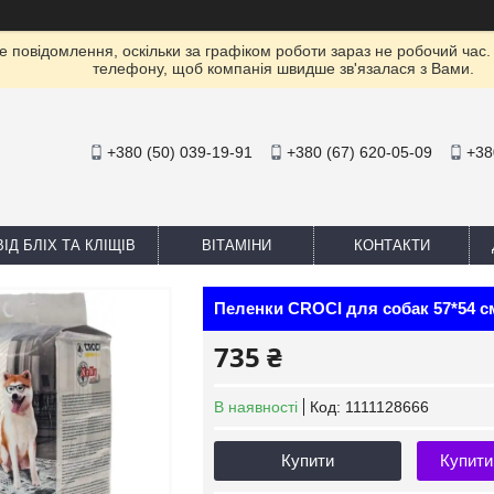
е повідомлення, оскільки за графіком роботи зараз не робочий час
телефону, щоб компанія швидше зв'язалася з Вами.
+380 (50) 039-19-91
+380 (67) 620-05-09
+38
ІД БЛІХ ТА КЛІЩІВ
ВІТАМІНИ
КОНТАКТИ
Пеленки CROCI для собак 57*54 см
735 ₴
В наявності
Код:
1111128666
Купити
Купити