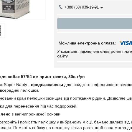
+380 (50) 039-19-91
У компанії підключені електронні пла
сайту.
ля собак 57*54 см принт газети, 30шт/уп
к Super Napty -
предназначены
для швидкого і ефективного всмокт
 всередині пелюшки.
нований край пелюшки захищає від протікання рідини. Дозволяє шви
лки для перенесення під час подорожей.
влено
з вагінипроникної основи.
озгорніть і помістіть пелюшку у вибраному місці, бажано далеко від
алася. Помістіть собаку на пелюшку кілька разів, щоб вона могла до