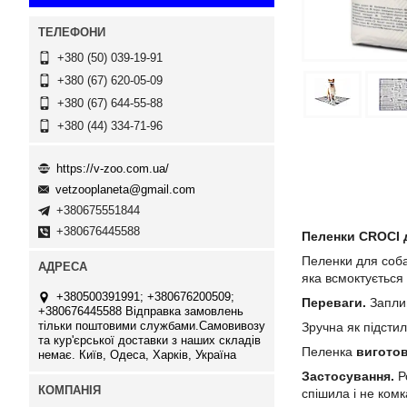
+380 (50) 039-19-91
+380 (67) 620-05-09
+380 (67) 644-55-88
+380 (44) 334-71-96
https://v-zoo.com.ua/
vetzooplaneta@gmail.com
+380675551844
+380676445588
Пеленки CROCI д
Пеленки для соба
яка всмоктується
+380500391991; +380676200509;
Переваги.
Запли
+380676445588 Відправка замовлень
тільки поштовими службами.Самовивозу
Зручна як підсти
та кур'єрської доставки з наших складів
Пеленка
вигото
немає. Київ, Одеса, Харків, Україна
Застосування.
Р
спішила і не комк