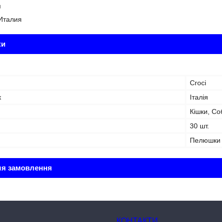
м
 Италия
ки
Croci
к
Італія
Кішки, Со
30 шт.
Пелюшки
ля замовлення