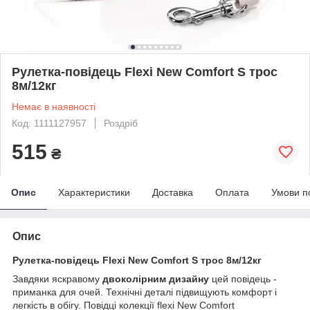
Рулетка-повідець Flexi New Comfort S трос
8м/12кг
Немає в наявності
Код: 1111127957
Роздріб
515
₴
Опис
Характеристики
Доставка
Оплата
Умови п
Опис
Рулетка-повідець Flexi New Comfort S трос 8м/12кг
Завдяки яскравому
двоколірним дизайну
цей повідець -
приманка для очей. Технічні деталі підвищують комфорт і
легкість в обігу. Повідці колекції flexi New Comfort