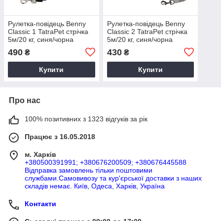
Рулетка-повідець Benny
Рулетка-повідець Benny
Classic 1 TatraPet стрічка
Classic 2 TatraPet стрічка
5м/20 кг, синя/чорна
5м/20 кг, синя/чорна
490
430
₴
₴
Купити
Купити
Про нас
100% позитивних з 1323 відгуків за рік
Працює з 16.05.2018
м. Харків
+380500391991; +380676200509; +380676445588
Відправка замовлень тільки поштовими
службами.Самовивозу та кур'єрської доставки з наших
складів немає. Київ, Одеса, Харків, Україна
Контакти