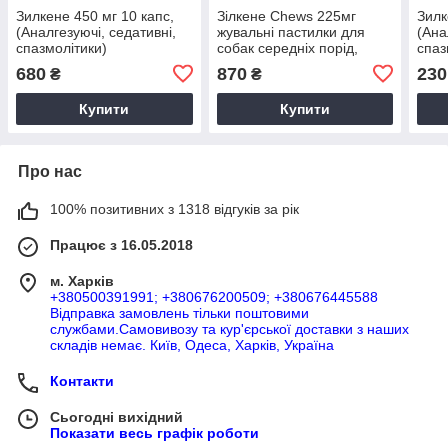
Зилкене 450 мг 10 капс,
Зілкене Chews 225мг
Зилк
(Аналгезуючі, седативні,
жувальні пастилки для
(Ана
спазмолітики)
собак середніх порід,
спаз
14шт
680
870
230
₴
₴
Купити
Купити
Про нас
100% позитивних з 1318 відгуків за рік
Працює з 16.05.2018
м. Харків
+380500391991; +380676200509; +380676445588
Відправка замовлень тільки поштовими
службами.Самовивозу та кур'єрської доставки з наших
складів немає. Київ, Одеса, Харків, Україна
Контакти
Сьогодні вихідний
Показати весь графік роботи