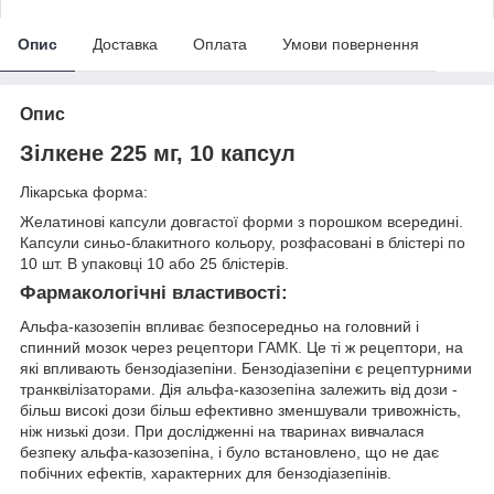
Опис
Доставка
Оплата
Умови повернення
Опис
Зілкене 225 мг, 10 капсул
Лікарська форма:
Желатинові капсули довгастої форми з порошком всередині.
Капсули синьо-блакитного кольору, розфасовані в блістері по
10 шт. В упаковці 10 або 25 блістерів.
Фармакологічні властивості:
Альфа-казозепін впливає безпосередньо на головний і
спинний мозок через рецептори ГАМК. Це ті ж рецептори, на
які впливають бензодіазепіни. Бензодіазепіни є рецептурними
транквілізаторами. Дія альфа-казозепіна залежить від дози -
більш високі дози більш ефективно зменшували тривожність,
ніж низькі дози. При дослідженні на тваринах вивчалася
безпеку альфа-казозепіна, і було встановлено, що не дає
побічних ефектів, характерних для бензодіазепінів.