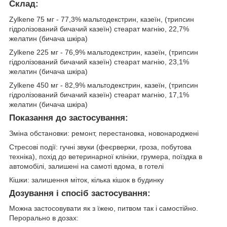
Склад:
Zylkene 75 мг - 77,3% мальтодекстрин, казеїн, (трипсин
гідролізований бичачий казеїн) стеарат магнію, 22,7%
желатин (бичача шкіра)
Zylkene 225 мг - 76,9% мальтодекстрин, казеїн, (трипсин
гідролізований бичачий казеїн) стеарат магнію, 23,1%
желатин (бичача шкіра)
Zylkene 450 мг - 82,9% мальтодекстрин, казеїн, (трипсин
гідролізований бичачий казеїн) стеарат магнію, 17,1%
желатин (бичача шкіра)
Показання до застосування:
Зміна обстановки: ремонт, перестановка, новонароджені
Стресові події: гучні звуки (феєрверки, гроза, побутова
техніка), похід до ветеринарної клініки, грумера, поїздка в
автомобілі, залишені на самоті вдома, в готелі
Кішки: залишення міток, кілька кішок в будинку
Дозування і спосіб застосування:
Можна застосовувати як з їжею, питвом так і самостійно.
Перорально в дозах: