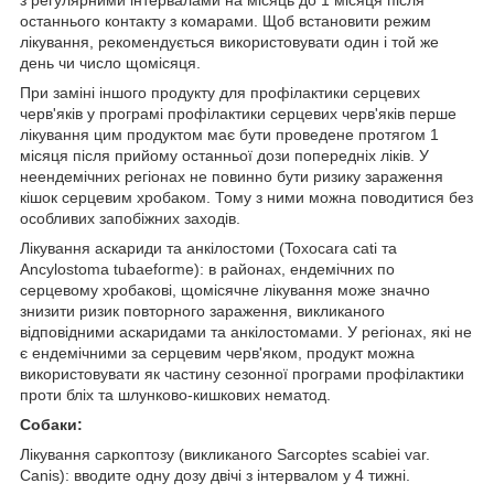
останнього контакту з комарами. Щоб встановити режим
лікування, рекомендується використовувати один і той же
день чи число щомісяця.
При заміні іншого продукту для профілактики серцевих
черв'яків у програмі профілактики серцевих черв'яків перше
лікування цим продуктом має бути проведене протягом 1
місяця після прийому останньої дози попередніх ліків. У
неендемічних регіонах не повинно бути ризику зараження
кішок серцевим хробаком. Тому з ними можна поводитися без
особливих запобіжних заходів.
Лікування аскариди та анкілостоми (Toxocara cati та
Ancylostoma tubaeforme): в районах, ендемічних по
серцевому хробакові, щомісячне лікування може значно
знизити ризик повторного зараження, викликаного
відповідними аскаридами та анкілостомами. У регіонах, які не
є ендемічними за серцевим черв'яком, продукт можна
використовувати як частину сезонної програми профілактики
проти бліх та шлунково-кишкових нематод.
Собаки:
Лікування саркоптозу (викликаного Sarcoptes scabiei var.
Canis): вводите одну дозу двічі з інтервалом у 4 тижні.