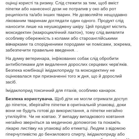
оцінці користі та ризику. Слід стежити за тим, щоб вміст
піпетки або нанесеної дози не потрапив у око або рот
реципієнта та/або інших тварин. Не дозволяйте нещодавно
лікованим тваринам доглядати один одного. Продукт слід
наносити лише на неушкоджену шкіру. Цей продукт містить
моксидектин (макроциклічний лактон), тому слід виявляти
особливу обережність з колами або староанглійськими
вівчарками та спорідненими породами чи помісами, зокрема,
забезпечити правильне введення. .
На думку ветеринара, інфікованих собак слід обробити
антибіотиками для видалення дорослих серцевих черв'яків.
Безпека комбінації імідаклоприду та моксидектину не
оцінювалася при призначенні того ж дня, що й дорослий
засіб.
Імідаклоприд токсичний для птахів, особливо канарок.
Безпека користувача.
Щоб діти не могли отримати доступ
до піпеток, зберігайте піпетки в оригінальній упаковці, доки
вони не будуть готові до використання, а піпетки негайно
утилізуйте. Чи не ковтаю. У випадку випадкового ковтання
негайно зверніться за медичною допомогою та покажіть
лікарю листівку на упаковці або етикетці. Людям з відомою
гіперчутливістю до бензилового спирту, імідаклоприду або