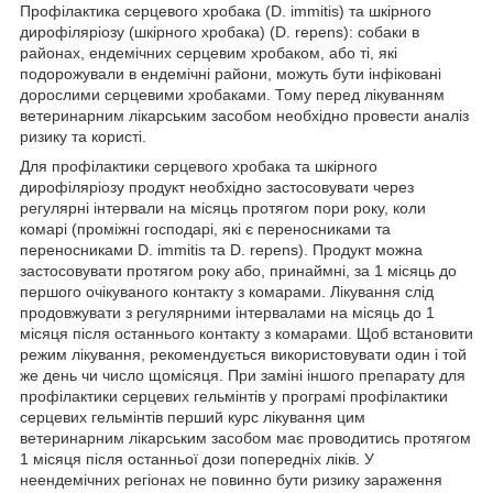
Профілактика серцевого хробака (D. immitis) та шкірного
дирофіляріозу (шкірного хробака) (D. repens): собаки в
районах, ендемічних серцевим хробаком, або ті, які
подорожували в ендемічні райони, можуть бути інфіковані
дорослими серцевими хробаками. Тому перед лікуванням
ветеринарним лікарським засобом необхідно провести аналіз
ризику та користі.
Для профілактики серцевого хробака та шкірного
дирофіляріозу продукт необхідно застосовувати через
регулярні інтервали на місяць протягом пори року, коли
комарі (проміжні господарі, які є переносниками та
переносниками D. immitis та D. repens). Продукт можна
застосовувати протягом року або, принаймні, за 1 місяць до
першого очікуваного контакту з комарами. Лікування слід
продовжувати з регулярними інтервалами на місяць до 1
місяця після останнього контакту з комарами. Щоб встановити
режим лікування, рекомендується використовувати один і той
же день чи число щомісяця. При заміні іншого препарату для
профілактики серцевих гельмінтів у програмі профілактики
серцевих гельмінтів перший курс лікування цим
ветеринарним лікарським засобом має проводитись протягом
1 місяця після останньої дози попередніх ліків. У
неендемічних регіонах не повинно бути ризику зараження