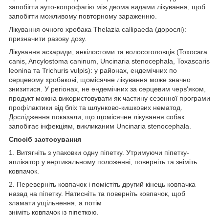
запобігти ауто-копрофагію між двома видами лікування, щоб
запобігти можливому повторному зараженню.
Лікування очного хробака Thelazia callipaeda (дорослі):
призначити разову дозу.
Лікування аскариди, анкілостоми та волосоголовців (Toxocara
canis, Ancylostoma caninum, Uncinaria stenocephala, Toxascaris
leonina та Trichuris vulpis): у районах, ендемічних по
серцевому хробакові, щомісячне лікування може значно
знизитися. У регіонах, не ендемічних за серцевим черв'яком,
продукт можна використовувати як частину сезонної програми
профілактики від бліх та шлунково-кишкових нематод.
Дослідження показали, що щомісячне лікування собак
запобігає інфекціям, викликаним Uncinaria stenocephala.
Спосіб застосування
1. Витягніть з упаковки одну піпетку. Утримуючи піпетку-
аплікатор у вертикальному положенні, поверніть та зніміть
ковпачок.
2. Переверніть ковпачок і помістіть другий кінець ковпачка
назад на піпетку. Натисніть та поверніть ковпачок, щоб
зламати ущільнення, а потім
зніміть ковпачок із піпеткою.