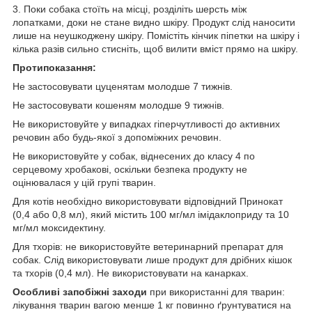
3. Поки собака стоїть на місці, розділіть шерсть між
лопатками, доки не стане видно шкіру. Продукт слід наносити
лише на неушкоджену шкіру. Помістіть кінчик піпетки на шкіру і
кілька разів сильно стисніть, щоб вилити вміст прямо на шкіру.
Протипоказання:
Не застосовувати цуценятам молодше 7 тижнів.
Не застосовувати кошеням молодше 9 тижнів.
Не використовуйте у випадках гіперчутливості до активних
речовин або будь-якої з допоміжних речовин.
Не використовуйте у собак, віднесених до класу 4 по
серцевому хробакові, оскільки безпека продукту не
оцінювалася у цій групі тварин.
Для котів необхідно використовувати відповідний Принокат
(0,4 або 0,8 мл), який містить 100 мг/мл імідаклоприду та 10
мг/мл моксидектину.
Для тхорів: не використовуйте ветеринарний препарат для
собак. Слід використовувати лише продукт для дрібних кішок
та тхорів (0,4 мл). Не використовувати на канарках.
Особливі запобіжні заходи
при використанні для тварин:
лікування тварин вагою менше 1 кг повинно ґрунтуватися на