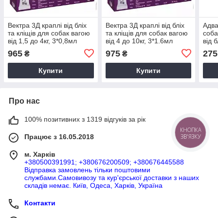
Вектра 3Д краплі від бліх
Вектра 3Д краплі від бліх
Адва
та кліщів для собак вагою
та кліщів для собак вагою
соба
від 1,5 до 4кг, 3*0,8мл
від 4 до 10кг, 3*1.6мл
від б
965
975
275
₴
₴
Купити
Купити
Про нас
100% позитивних з 1319 відгуків за рік
КНОПКА
Працює з 16.05.2018
ЗВ'ЯЗКУ
м. Харків
+380500391991; +380676200509; +380676445588
Відправка замовлень тільки поштовими
службами.Самовивозу та кур'єрської доставки з наших
складів немає. Київ, Одеса, Харків, Україна
Контакти