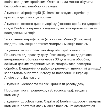
собак серцевим хробаком. Отже, з ними можна лікувати
без особливих запобіжних заходів.
Лікування мікрофілярій (D. immitis): вводить щомісяця
протягом двох місяців поспіль.
Лікування кожного дирофіляріозу (кожного хробака) (дорослі
стадії Dirofilaria repens): вводить щомісяця протягом шести
послідовних місяців.
Зменшення мікрофілярій (кожних черв'яків) (D. repens):
вводить щомісяця протягом чотирьох місяців поспіль.
Лікування та профілактика Angiostrongylus vasorum:
Призначте одноразову дозу. Рекомендується додаткове
ветеринарне обстеження через 30 днів після обробки,
оскільки деяким тваринам може знадобитися повторна
обробка. В ендемічних районах регулярні щомісячні аплікації
запобігають ангіостронгільозу та патологічній інфекції
Angiostrongylus vasorum.
Лікування Crenosoma vulpis: Прийняти разову дозу.
Профілактика спіроцеркозу (Spirocerca lupi): вводить
щомісяця.
Лікування Eucoleus (син. Capillaria) boehmi (дорослі): вводить
щомісяця протягом двох місяців поспіль. Рекомендується