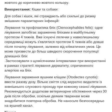
жовтого до коричнево-жовтого кольору.
Використання:
Кішки та собаки:
Для собак і кішок, які страждають або схильні до ризику
змішаних паразитарних інфекцій:
Лікування та профілактика бліх (Ctenocephalides felis): одне
лікування запобігає зараженню бліхами в майбутньому
протягом 4 тижнів. Вже існуючі лялечки у навколишньому
середовищі можуть з'являтися протягом 6 тижнів або довше
після початку лікування, залежно від кліматичних умов. Це
може призвести до більш швидкого скорочення популяції
домашніх бліх
.Застосовувати з щомісячними інтервалами при використанні
в рамках стратегії лікування дерматиту, спричиненого
алергією на бліх.
Лікування зараження вушним кліщем (Otodectes cynotis):
ввести разову дозу. Вільне сміття слід акуратно видаляти із
зовнішнього слухового проходу при кожному сеансі лікування.
Рекомендується додаткове ветеринарне обстеження через 30
днів після обробки, оскільки деяким тваринам може
знадобитися повторна обробка. Не наносьте безпосередньо
на вушний канал.