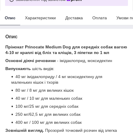
Опис
Характеристики
Доставка
Оплата
Умови п
Опис
Прінокат Prinocate Medium Dog для середніх собак вагою
4-10 кг краплі від бліх та кліщів, 3 піпетки по 1 мл
Основні діючі речовини
- імідаклоприд, моксидектин
Випускають
шість видів:
40 мг імідаклоприду / 4 мг моксидектину для
маленьких кішок і тхорів
80 мг / 8 мг для великих кішок
40 мг / 10 мг для маленьких собак
100 мг/25 мг для середніх собак
250 мг/62,5 мг для великих собак
400 мг / 100 мг для великих собак
Зовнішній вигляд.
Прозорий точковий розчин від злегка