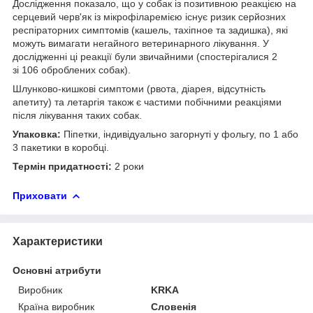
Дослідження показало, що у собак із позитивною реакцією на
серцевий черв'як із мікрофіларемією існує ризик серйозних
респіраторних симптомів (кашель, тахіпное та задишка), які
можуть вимагати негайного ветеринарного лікування. У
дослідженні ці реакції були звичайними (спостерігалися 2
зі 106 оброблених собак).
Шлунково-кишкові симптоми (рвота, діарея, відсутність
апетиту) та летаргія також є частими побічними реакціями
після лікування таких собак.
Упаковка:
Піпетки, індивідуально загорнуті у фольгу, по 1 або
3 пакетики в коробці.
Термін придатності:
2 роки
Приховати
Характеристики
Основні атрибути
Виробник
KRKA
Країна виробник
Словенія