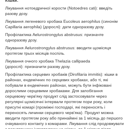
Кішки:
Лікування нотоедричної корости (Notoedres cati): введіть
разову дозу.
Лікування легеневого хробака Eucoleus aerophilus (синонім
Capillaria aerophila) (дорослі): дати одноразову дозу.
Профілактика Aelurostrongylus abstrusus: призначте
одноразову дозу.
Лікування Aelurostrongylus abstrusus: вводити щомісяця
протягом трьох місяців поспіль.
Лікування очного хробака Thelazia callipaeda
(дорослі): призначити разову дозу.
Профілактика серцевих хробаків (Dirofilaria immitis): кішки в
районах, ендемічних по серцевих хробаках, або ті, які
побували в ендемічних районах, можуть бути інфіковані
дорослими серцевими хробаками. Для запобігання
серцевому черв'яку продукт слід застосовувати через
регулярні щомісячні інтервали протягом пори року, коли
присутні комарі (проміжні господарі, які переносять і
переносять личинки серцевого черв'яка). Продукт можна
вводити протягом року або принаймні за 1 місяць до першого
очікуваного контакту з комарами. Лікування слід продовжувати
з регулярними інтервалами на місяць до 1 місяця після