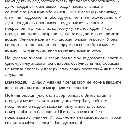
моксидектину слід застосовувати препарат з обережністю. У
дуже поодиноких випадках продукт може викликати
сенсибілізацію шкіри або минущі шкірні реакції (наприклад,
оніміння, подразнення або відчуття печіння/поколювання). У
дуже поодиноких випадках продукт може викликати
подразнення дихальних шляхів у чутливих людей. Якщо
продукт випадково потрапив у вічі, їх слід ретельно промити
водою. Уникайте контакту зі шкірою, очима чи ротом. У разі
випадкового попадання на шкіру миттєво змийте з милом
водою. Після використання ретельно вимити руки.
Нещодавно лікованим тваринам не можна дозволяти спати в
одному ліжку зі своїм господарем, особливо дітям. Собакам
не можна плавати у поверхневих водах протягом 4 днів після
лікування.
Взаємодія.
Під час лікування препаратом не можна вводити
інші антипаразитарні макроциклічні лактони.
Побічні реакції
(частота та серйозність). Використання
продукту може викликати минущий свербіж у собак. У
поодиноких випадках може виникнути жирне волосся,
почервоніння та блювання. Ці ознаки зникають без
подальшого лікування. У поодиноких випадках продукт може
викликати місцеві реакції гіперчутливості.