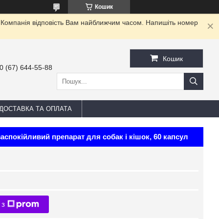
Кошик
. Компанія відповість Вам найближчим часом. Напишіть номер
Кошик
0 (67) 644-55-88
ДОСТАВКА ТА ОПЛАТА
окійливий препарат для собак і кішок, 60 капсул
 з