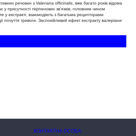
них речовин з Valeriana officinalis, вже багато років відома
є у присутності терпенових зв'язків, головним чином
те у екстракті, взаємодіють з багатьма рецепторами
ції почуття тривоги. Заспокійливий ефект екстракту валеріани