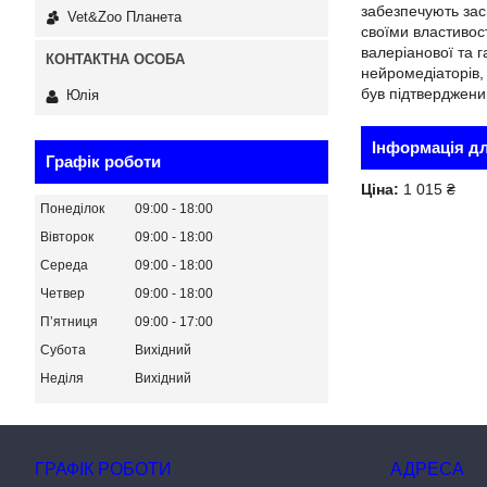
забезпечують засп
Vet&Zoo Планета
своїми властивост
валеріанової та 
нейромедіаторів, 
був підтверджени
Юлія
Інформація д
Графік роботи
Ціна:
1 015 ₴
Понеділок
09:00
18:00
Вівторок
09:00
18:00
Середа
09:00
18:00
Четвер
09:00
18:00
Пʼятниця
09:00
17:00
Субота
Вихідний
Неділя
Вихідний
ГРАФІК РОБОТИ