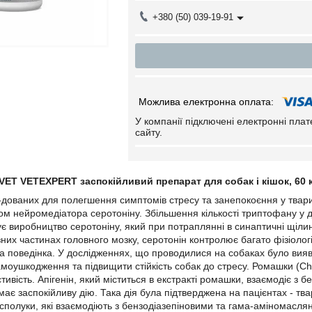
+380 (50) 039-19-91
У компанії підключені електронні пла
сайту.
T VETEXPERT заспокійливий препарат для собак і кішок, 60 
дованих для полегшення симптомів стресу та занепокоєння у твари
м нейромедіатора серотоніну. Збільшення кількості триптофану у ді
ує виробництво серотоніну, який при потраплянні в синаптичні щіли
зних частинах головного мозку, серотонін контролює багато фізіологі
та поведінка. У дослідженнях, що проводилися на собаках було вия
амоушкодження та підвищити стійкість собак до стресу. Ромашки (Cha
тивість. Апігенін, який міститься в екстракті ромашки, взаємодіє з
ає заспокійливу дію. Така дія була підтверджена на пацієнтах - твар
 сполуки, які взаємодіють з бензодіазепіновими та гама-аміномасл