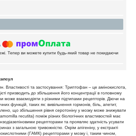
тежі. Тепер ви можете купити будь-який товар не покидаючи
капсул
н. Властивості та застосування: Триптофан – це амінокислота,
єті призводить до збільшення його концентрації в головному
ни може взаємодіяти з різними підтипами рецепторів. Діючи на
чних функцій, таких як: вивільнення гормонів, біль, апетит,
влено, що збільшення рівня серотоніну у мозку може знижувати
momilla recutita) поміж різних біологічних властивостей має
 бензодіазепіновими рецепторами та проявляє здатність усувати
инах з загальною тривожністю. Окрім апігеніну, у екстракті
янокислотними (ГАМК) рецепторами у мозку і, таким чином,