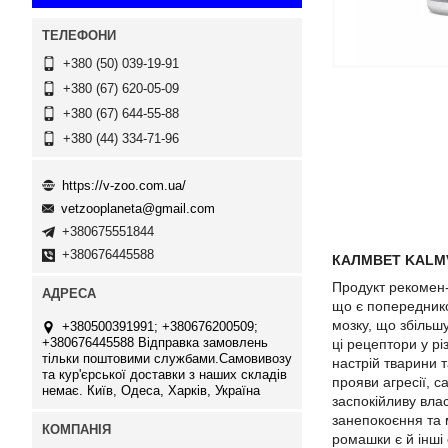
+380 (50) 039-19-91
+380 (67) 620-05-09
+380 (67) 644-55-88
+380 (44) 334-71-96
https://v-zoo.com.ua/
vetzooplaneta@gmail.com
+380675551844
+380676445588
КАЛМВЕТ KALMVE
Продукт рекомен-
що є попереднико
мозку, що збільш
+380500391991; +380676200509;
+380676445588 Відправка замовлень
ці рецептори у рі
тільки поштовими службами.Самовивозу
настрій тварини 
та кур'єрської доставки з наших складів
прояви агресії, с
немає. Київ, Одеса, Харків, Україна
заспокійливу влас
занепокоєння та м
ромашки є й інші