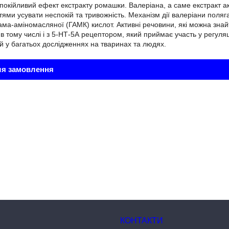
окійливий ефект екстракту ромашки. Валеріана, а саме екстракт актив
ями усувати неспокій та тривожність. Механізм дії валеріани поляга
гама-аміномасляної (ГАМК) кислот. Активні речовини, які можна знай
в тому числі і з 5-НТ-5А рецептором, який приймає участь у регуля
й у багатьох дослідженнях на тваринах та людях.
ля замовлення