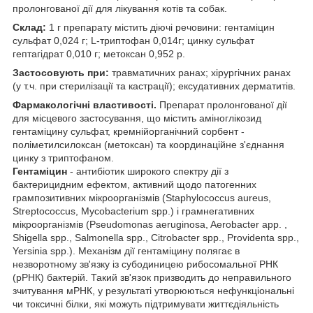
пролонгованої дії для лікування котів та собак.
Склад:
1 г препарату містить діючі речовини: гентаміцин
сульфат 0,024 г; L-триптофан 0,014г; цинку сульфат
гептагідрат 0,010 г; метоксан 0,952 р.
Застосовують при:
травматичних ранах; хірургічних ранах
(у т.ч. при стерилізації та кастрації); ексудативних дерматитів.
Фармакологічні властивості.
Препарат пролонгованої дії
для місцевого застосування, що містить аміноглікозид
гентаміцину сульфат, кремнійорганічний сорбент -
поліметилсилоксан (метоксан) та координаційне з'єднання
цинку з триптофаном.
Гентаміцин
- антибіотик широкого спектру дії з
бактерицидним ефектом, активний щодо патогенних
грампозитивних мікроорганізмів (Staphylococcus aureus,
Streptococcus, Mycobacterium spp.) і грамнегативних
мікроорганізмів (Pseudomonas aeruginosa, Aerobacter app. ,
Shigella spp., Salmonella spp., Citrobacter spp., Providenta spp.,
Yersinia spp.). Механізм дії гентаміцину полягає в
незворотному зв'язку із субодиницею рибосомальної РНК
(рРНК) бактерій. Такий зв'язок призводить до неправильного
зчитування мРНК, у результаті утворюються нефункціональні
чи токсичні білки, які можуть підтримувати життєдіяльність