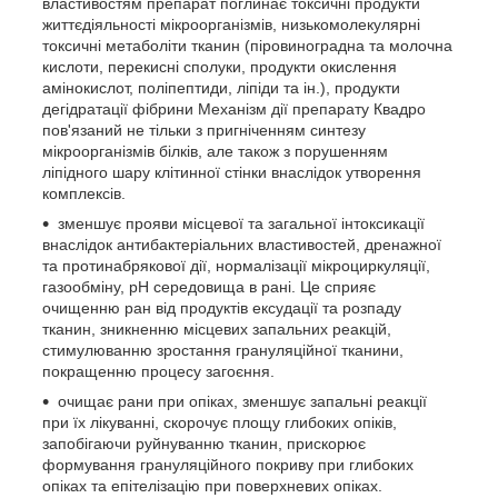
властивостям препарат поглинає токсичні продукти
життєдіяльності мікроорганізмів, низькомолекулярні
токсичні метаболіти тканин (піровиноградна та молочна
кислоти, перекисні сполуки, продукти окислення
амінокислот, поліпептиди, ліпіди та ін.), продукти
дегідратації фібрини Механізм дії препарату Квадро
пов'язаний не тільки з пригніченням синтезу
мікроорганізмів білків, але також з порушенням
ліпідного шару клітинної стінки внаслідок утворення
комплексів.
зменшує прояви місцевої та загальної інтоксикації
внаслідок антибактеріальних властивостей, дренажної
та протинабрякової дії, нормалізації мікроциркуляції,
газообміну, рН середовища в рані. Це сприяє
очищенню ран від продуктів ексудації та розпаду
тканин, зникненню місцевих запальних реакцій,
стимулюванню зростання грануляційної тканини,
покращенню процесу загоєння.
очищає рани при опіках, зменшує запальні реакції
при їх лікуванні, скорочує площу глибоких опіків,
запобігаючи руйнуванню тканин, прискорює
формування грануляційного покриву при глибоких
опіках та епітелізацію при поверхневих опіках.