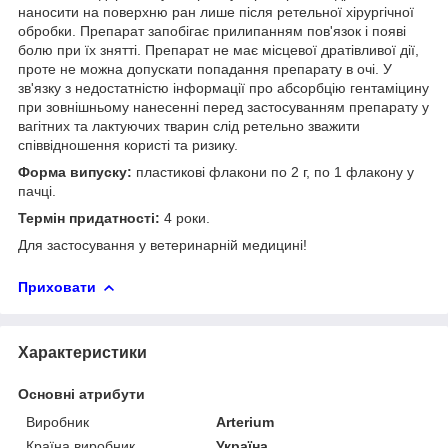
наносити на поверхню ран лише після ретельної хірургічної
обробки. Препарат запобігає прилипанням пов'язок і появі
болю при їх знятті. Препарат не має місцевої дратівливої дії,
проте не можна допускати попадання препарату в очі. У
зв'язку з недостатністю інформації про абсорбцію гентаміцину
при зовнішньому нанесенні перед застосуванням препарату у
вагітних та лактуючих тварин слід ретельно зважити
співвідношення користі та ризику.
Форма випуску:
пластикові флакони по 2 г, по 1 флакону у
пачці.
Термін придатності:
4 роки.
Для застосування у ветеринарній медицині!
Приховати
Характеристики
Основні атрибути
Виробник
Arterium
Країна виробник
Україна