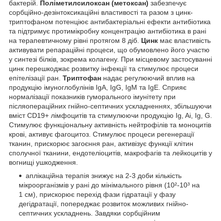
бактерій.
Поліметилсилоксан (метоксан)
забезпечує
сорбційно-дезінтоксикаційні властивості та разом з цинк-
триптофаном потенціює антибактеріальні ефекти антибіотика
та підтримує протимікробну концентрацію антибіотика в рані
на терапевтичному рівні протягом 8 діб.
Цинк
має властивість
активувати репараційні процеси, що обумовлено його участю
у синтезі білків, зокрема колагену. При місцевому застосуванні
цинк перешкоджає розвитку інфекції та стимулює процеси
епітелізації ран.
Триптофан
надає регулюючий вплив на
продукцію імуноглобулінів IgA, IgG, IgM та IgE. Сприяє
нормалізації показників гуморального імунітету при
післяопераційних гнійно-септичних ускладненнях, збільшуючи
вміст CD19+ лімфоцитів та стимулюючи продукцію Ig, Ai, Ig, G.
Стимулює функціональну активність нейтрофілів та моноцитів
крові, активує фагоцитоз. Стимулює процеси регенерації
тканин, прискорює загоєння ран, активізує функції клітин
сполучної тканини, ендотеліоцитів, макрофагів та лейкоцитів у
вогнищі ушкодження.
аплікаційна терапія знижує на 2-3 доби кількість
мікроорганізмів у рані до мінімального рівня (10²-10³ на
1 см), прискорює перехід фази гідратації у фазу
дегідратації, попереджає розвиток можливих гнійно-
септичних ускладнень. Завдяки сорбційним