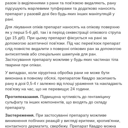
разом із виділеннями з рани та пов'язкою видаляють, рану
підсушують марлевими тупферами та додатково наносять
препарат у разовій дозі без будь-яких інших маніпуляцій у
рані.
Для лікування опіків препарат наносять на опікову поверхню
як у перші 5-6 діб, так і в період секвестрації опікового струпа
(до 15 діб). При цьому препарат фіксується на рані за
допомогою асептичної пов'язки. Під час перев'язок препарат
слід повністю видалити з поверхні опікових ран за допомогою
антисептиків або спеціальних шампунів для ран.
Застосування препарату можливе у будь-яких частинах тіла
тварини при опіках.
У випадках, коли хірургічна обробка рани не може бути
виконана в повному обсязі, препаратом Квадро засипають
рану в дозі 0,5-4 г залежно від площі ураження та накладають
пов'язку на час, що не перевищує 24 години.
Протипоказання.
Підвищена чутливість до гентаміцину
сульфату та інших компонентів, що входять до складу
препарату.
Застереження.
При застосуванні препарату можливе
виникнення побічних реакцій у вигляді еритеми, кропив'янки,
контактного дерматиту, свербежу. Препарат Квадро можна