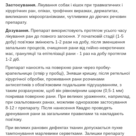
Застосування.
Лікування собак і кішок при травматичних і
хірургічних ран, опіках, трофічних виразках, дерматитах,
викликаних мікроорганізмами, чутливими до діючих речовин
препарату.
Дозування.
Препарат використовують протягом усього часу
лікування ран до повного загоєння. У початковій стадії (1-5
добу) пов'язки змінюють 1-2 рази на добу, після зменшення
запальних процесів, очищення рани від гнійно-некротичних
мас, грануляції та епітелізації рани - 1 раз на добу протягом
1-2 діб.
Препарат наносять на поверхню рани через пробку-
крапельницю (отвір у пробці), Знявши кришку, після ретельної
хірургічної обробки, промивання рани розчинами
антисептиків з обов'язковим подальшим підсушуванням, з
таким розрахунком, щоб він рівномірним шаром (0,5-1 мм)
покривав поверхню рани. При великих ураженнях, наприклад,
при скальпованих ранах, можливе одноразове застосування
8-12 г препарату. Після нанесення Квадро проводять
дренування рани за загальними правилами та накладають
пов'язку.
При великих ранових дефектах тканин допускається пухке
тампонування марлевими серветками. Залишки препарату