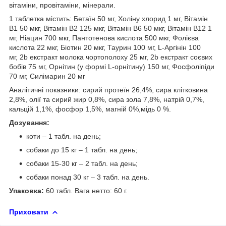
вітаміни, провітаміни, мінерали.
1 таблетка містить: Бетаїн 50 мг, Холіну хлорид 1 мг, Вітамін
В1 50 мкг, Вітамін В2 125 мкг, Вітамін В6 50 мкг, Вітамін В12 1
мг, Ніацин 700 мкг, Пантотенова кислота 500 мкг, Фолієва
кислота 22 мкг, Біотин 20 мкг, Таурин 100 мг, L-Аргінін 100
мг, 2b екстракт молока чортополоху 25 мг, 2b екстракт соєвих
бобів 75 мг, Орнітин (у формі L-орнітину) 150 мг, Фосфоліпіди
70 мг, Силімарин 20 мг
Аналітичні показники: сирий протеїн 26,4%, сира клітковина
2,8%, олії та сирий жир 0,8%, сира зола 7,8%, натрій 0,7%,
кальцій 1,1%, фосфор 1,5%, магній 0%,мідь 0 %.
Дозування:
коти – 1 табл. на день;
собаки до 15 кг – 1 табл. на день;
собаки 15-30 кг – 2 табл. на день;
собаки понад 30 кг – 3 табл. на день.
Упаковка:
60 табл. Вага нетто: 60 г.
Приховати