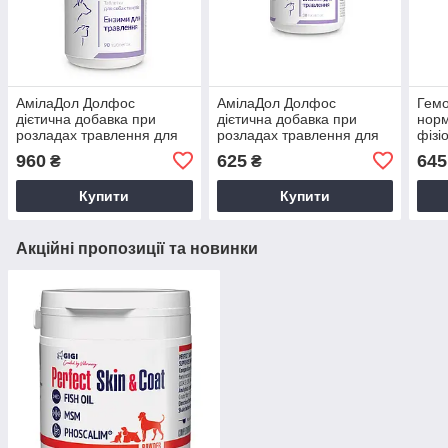
АмілаДол Долфос
АмілаДол Долфос
Гем
дієтична добавка при
дієтична добавка при
норм
розладах травлення для
розладах травлення для
фізі
кішок і собак, 90 пігулок
кішок і собак, 30 пігулок
кров
960
625
645
₴
₴
Купити
Купити
Акційні пропозиції та новинки