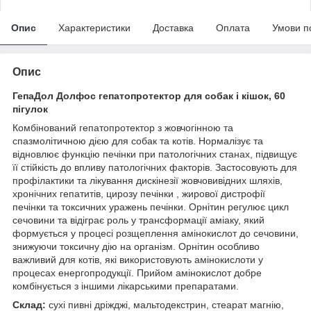
Опис
Характеристики
Доставка
Оплата
Умови п
Опис
ГепаДол Долфос гепатопротектор для собак і кішок, 60
пігулок
Комбінований гепатопротектор з жовчогінною та
спазмолітичною дією для собак та котів. Нормалізує та
відновлює функцію печінки при патологічних станах, підвищує
її стійкість до впливу патологічних факторів. Застосовують для
профілактики та лікування дискінезії жовчовивідних шляхів,
хронічних гепатитів, цирозу печінки , жирової дистрофії
печінки та токсичних уражень печінки. Орнітин регулює цикл
сечовини та відіграє роль у трансформації аміаку, який
формується у процесі розщеплення амінокислот до сечовини,
знижуючи токсичну дію на організм. Орнітин особливо
важливий для котів, які використовують амінокислоти у
процесах енергопродукції. Прийом амінокислот добре
комбінується з іншими лікарськими препаратами.
Склад:
сухі пивні дріжджі, мальтодекстрин, стеарат магнію,