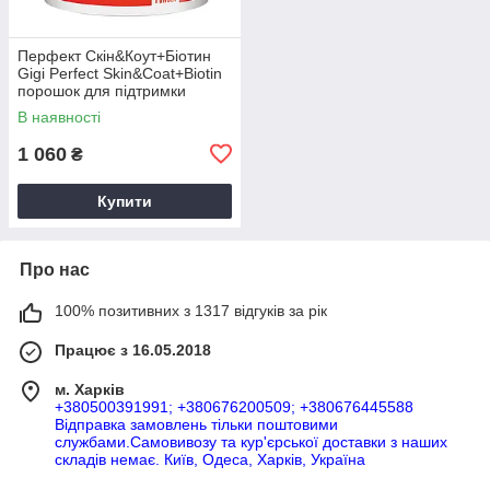
Перфект Скін&Коут+Біотин
Gigi Perfect Skin&Coat+Biotin
порошок для підтримки
здоров'я шкіри для котів та
В наявності
собак, 100г
1 060
₴
Купити
Про нас
100% позитивних з 1317 відгуків за рік
Працює з 16.05.2018
м. Харків
+380500391991; +380676200509; +380676445588
Відправка замовлень тільки поштовими
службами.Самовивозу та кур'єрської доставки з наших
складів немає. Київ, Одеса, Харків, Україна