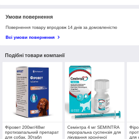
Умови повернення
Повернення товару впродовж 14 днів за домовленістю
Всі умови повернення
Подібні товари компанії
Фіровет 200мг/48мг
Семінтра 4 мг SEMINTRA
Фіро
протизапальний препарат
пероральна суспензія для
прот
для собак, 30табл
лікування хронічної
для 