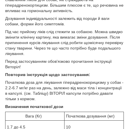
гіперадренокортицизм. Більшим плюсом є те, що речовина не
впливає на гормональну активність.
Дозування індивідуальності залежить від породи й ваги
собаки, форми його симптомів.
Під час прийому ліків слід стежити за собакою. Можна швидко
змінити клінічну картину, яка вимагає зміни дозування. Після
припинення курсів лікування слід робити щомісячну перевірку
стану тварини. Через те що часто потрібно буде подальшого
лікування.
Перед застосуванням обов'язково прочитання інструкції
Веторіл!
Повторив інструкція щодо застосування:
Початкова доза для лікування гіперадренокорицизму у собак -
2.2-6.7 мг/кг раз на день, залежно від маси тіла і концентрації
в капсулі. (см. Табліцу) ВІТОРІЛ капсули потрібно давати
тільки з кормом.
Визначення початкової дози
Вага (Кг)
Початкова дозування (мг)
1.7 до 4.5
10