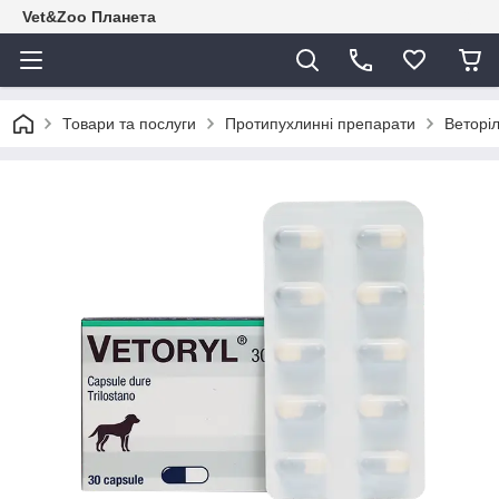
Vet&Zoo Планета
Товари та послуги
Протипухлинні препарати
Веторі