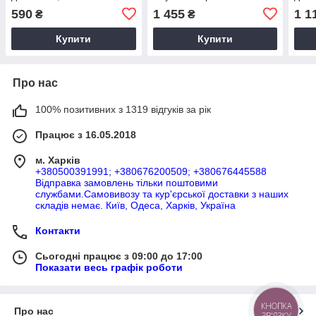
ниркової недостатності у
590
1 455
1 1
₴
₴
кішок, 30 мл
Купити
Купити
Про нас
100% позитивних з 1319 відгуків за рік
Працює з 16.05.2018
м. Харків
+380500391991; +380676200509; +380676445588
Відправка замовлень тільки поштовими
службами.Самовивозу та кур'єрської доставки з наших
складів немає. Київ, Одеса, Харків, Україна
Контакти
Сьогодні працює з 09:00 до 17:00
Показати весь графік роботи
КНОПКА
Про нас
ЗВ'ЯЗКУ