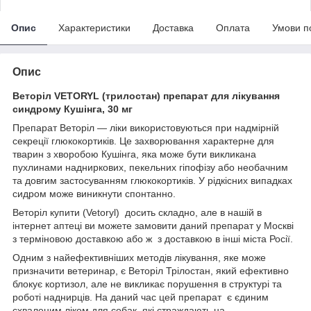
Опис
Характеристики
Доставка
Оплата
Умови п
Опис
Веторіл VETORYL (трилостан) препарат для лікування
синдрому Кушінга, 30 мг
Препарат Веторіл — ліки використовуються при надмірній
секреції глюкокортиків. Це захворювання характерне для
тварин з хворобою Кушінга, яка може бути викликана
пухлинами надниркових, пекельних гіпофізу або необачним
та довгим застосуванням глюкокортиків. У рідкісних випадках
сидром може виникнути спонтанно.
Веторіл купити (Vetoryl) досить складно, але в нашій в
інтернет аптеці ви можете замовити даний препарат у Москві
з терміновою доставкою або ж з доставкою в інші міста Росії.
Одним з найефективніших методів лікування, яке може
призначити ветеринар, є Веторіл Трілостан, який ефективно
блокує кортизол, але не викликає порушення в структурі та
роботі наднирців. На даний час цей препарат є єдиним
схваленим ліком для собак, які страждають на