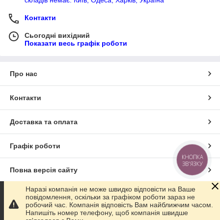
складів немає. Київ, Одеса, Харків, Україна
Контакти
Сьогодні вихідний
Показати весь графік роботи
Про нас
Контакти
Доставка та оплата
Графік роботи
КНОПКА
ЗВ'ЯЗКУ
Повна версія сайту
Наразі компанія не може швидко відповісти на Ваше
Сайт створено на маркетплейсі
Prom.ua
повідомлення, оскільки за графіком роботи зараз не
робочий час. Компанія відповість Вам найближчим часом.
Напишіть номер телефону, щоб компанія швидше
Політика конфіденційності